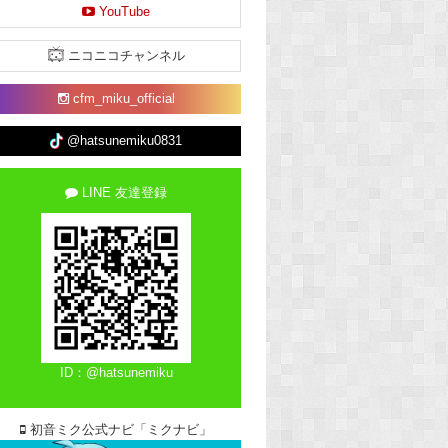
YouTube
ニコニコチャンネル
cfm_miku_official
@hatsunemiku0831
LINE 友達登録
ID：@hatsunemiku
初音ミク公式ナビ「ミクナビ」