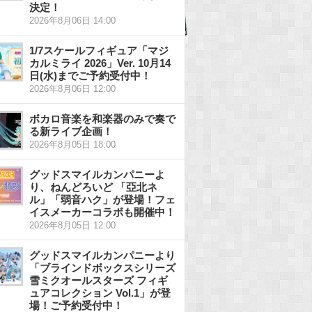
決定！
2026年8月06日 14:00
1/7スケールフィギュア「マジ
カルミライ 2026」Ver. 10月14
日(水)までご予約受付中！
2026年8月06日 12:00
ボカロ音楽を和楽器のみで奏で
る新ライブ企画！
2026年8月05日 18:00
グッドスマイルカンパニーよ
り、ねんどろいど 「亞北ネ
ル」「弱音ハク」が登場！フェ
イスメーカーコラボも開催中！
2026年8月05日 12:00
グッドスマイルカンパニーより
「ブラインドボックスシリーズ
雪ミクオールスターズ フィギ
ュアコレクション Vol.1」が登
場！ご予約受付中！