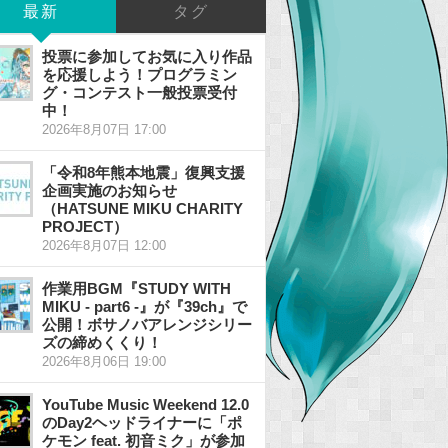
最新
タグ
投票に参加してお気に入り作品
を応援しよう！プログラミン
グ・コンテスト一般投票受付
中！
2026年8月07日 17:00
「令和8年熊本地震」復興支援
企画実施のお知らせ
（HATSUNE MIKU CHARITY
PROJECT）
2026年8月07日 12:00
作業用BGM『STUDY WITH
MIKU - part6 -』が『39ch』で
公開！ボサノバアレンジシリー
ズの締めくくり！
2026年8月06日 19:00
YouTube Music Weekend 12.0
のDay2ヘッドライナーに「ポ
ケモン feat. 初音ミク」が参加