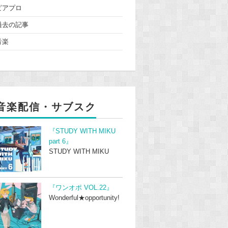
ピアプロ
過去の記事
音楽
音楽配信・サブスク
『STUDY WITH MIKU
part 6』
STUDY WITH MIKU
『ワンオポ VOL.22』
Wonderful★opportunity!