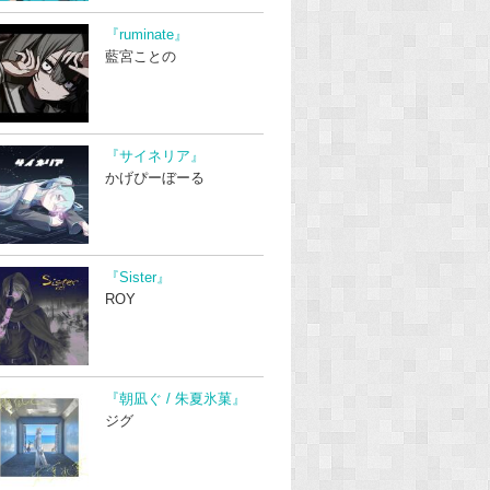
『ruminate』
藍宮ことの
『サイネリア』
かげぴーぼーる
『Sister』
ROY
『朝凪ぐ / 朱夏氷菓』
ジグ