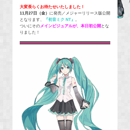
e
大変長らくお待たせいたしました！
11月27日（金）
に発売／メジャーリリース版公開
b
となります、
『初音ミク NT』
。
o
ついにその
メインビジュアルが、本日初公開
とな
o
りました！
k