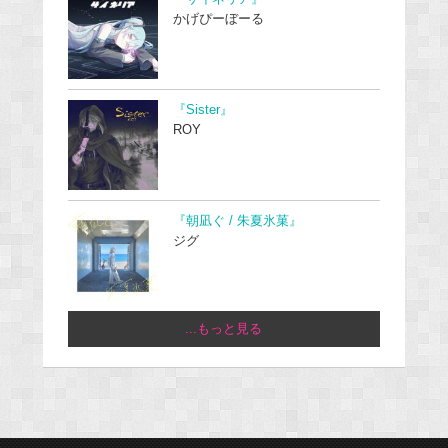
かげぴーぼーる
『Sister』
ROY
『朝凪ぐ / 朱夏氷菓』
ジグ
...もっと見る