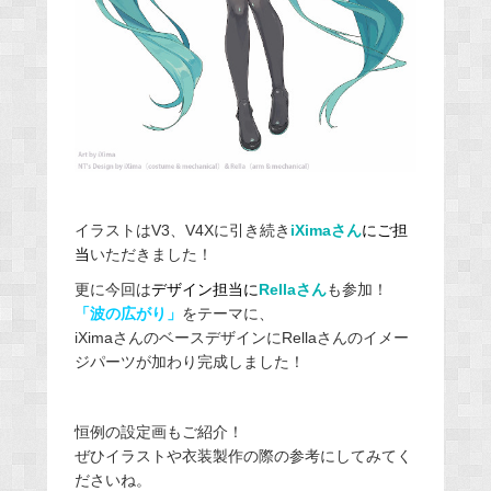
イラストはV3、V4Xに引き続き
iXimaさん
にご担
当
いただきました！
更に今回は
デザイン担当に
Rellaさん
も参加！
「波の広がり」
をテーマに、
iXimaさんのベースデザインにRellaさんのイメー
ジパーツが加わり完成しました！
恒例の設定画もご紹介！
ぜひイラストや衣装製作の際の参考にしてみてく
ださいね。