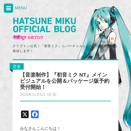
MENU
クリプトン公式！「初音ミク」らバーチャルシンガーの最新情報を
発信します！
音楽
【音楽制作】『初音ミク NT』メイン
ビジュアルを公開＆パッケージ版予約
受付開始！
2020年11月5日 19:30
X
F
a
みなさんこんにちは！
c