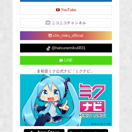
YouTube
ニコニコチャンネル
cfm_miku_official
@hatsunemiku0831
LINE
初音ミク公式ナビ「ミクナビ」