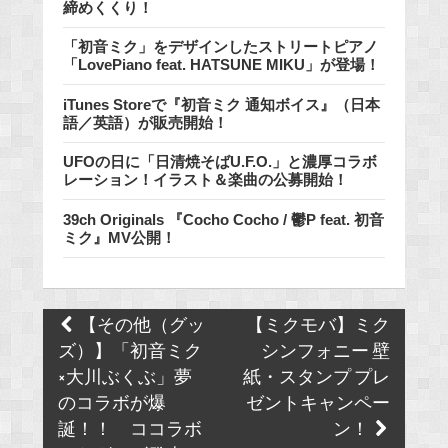
締めくくり！
「初音ミク」をデザインしたストリートピアノ
「LovePiano feat. HATSUNE MIKU」が登場！
iTunes Storeで『初音ミク 通知ボイス』（日本
語／英語）が販売開始！
UFOの日に「日清焼そばU.F.O.」と濃厚コラボ
レーション！イラスト＆楽曲の公募開始！
39ch Originals 『Cocho Cocho / 鬱P feat. 初音
ミク』MV公開！
Post
【その他（グッ
【ミクモバ】ミク
navigation
ズ）】「初音ミク
シンフォニー 壁
×大川ぶくぶ」夢
紙・スタンプ プレ
のコラボが爆
ゼントキャンペー
誕！！ ココラボ
ン！