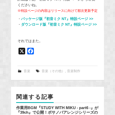
くださいね。
※特設ページの内容はリリースに向けて順次更新予定
・
パッケージ版『初音ミク NT』特設ページ >>
・
ダウンロード版『初音ミク NT』特設ページ >>
それではまた。
X
F
a
c
e
音楽
音楽（その他）
,
音楽制作
b
o
o
関連する記事
k
作業用BGM『STUDY WITH MIKU - part6 -』が
『39ch』で公開！ボサノバアレンジシリーズの