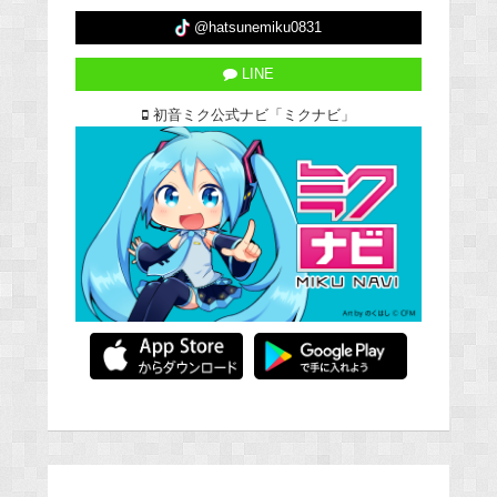
@hatsunemiku0831
LINE
初音ミク公式ナビ「ミクナビ」