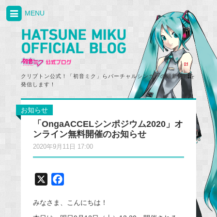
MENU
クリプトン公式！「初音ミク」らバーチャルシンガーの最新情報を
発信します！
お知らせ
「OngaACCELシンポジウム2020」オ
ンライン無料開催のお知らせ
2020年9月11日 17:00
X
F
a
みなさま、こんにちは！
c
e