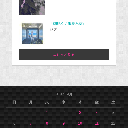
『朝凪ぐ / 朱夏氷菓』
ジグ
...もっと見る
2020年9月
日
月
火
水
木
金
土
1
2
3
4
5
6
7
8
9
10
11
12