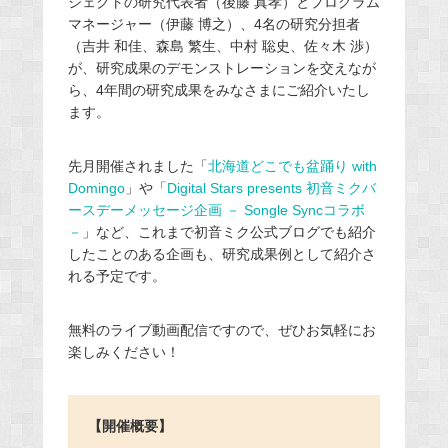
ジェクトの研究代表者（後藤 真孝）とプログラム
マネージャー（伊藤 博之）、4名の研究分担者
（吉井 和佳、森島 繁生、中村 聡史、佐々木 渉）
が、研究成果のデモンストレーションを交えなが
ら、4年間の研究成果をみなさまにご紹介いたし
ます。
先月開催されました「
北海道どこでも盆踊り with
Domingo
」や「
Digital Stars presents 初音ミクバ
ースデーメッセージ企画 － Songle Syncコラボ
－
」など、これまで初音ミク公式ブログでも紹介
したことのある企画も、研究成果例として紹介さ
れる予定です。
無料のライブ動画配信ですので、ぜひお気軽にお
楽しみください！
【開催概要】