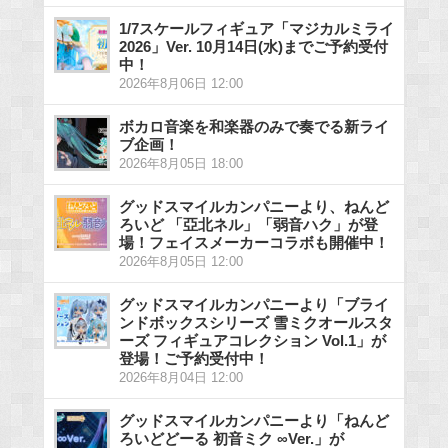
1/7スケールフィギュア「マジカルミライ
2026」Ver. 10月14日(水)までご予約受付
中！
2026年8月06日 12:00
ボカロ音楽を和楽器のみで奏でる新ライ
ブ企画！
2026年8月05日 18:00
グッドスマイルカンパニーより、ねんど
ろいど 「亞北ネル」「弱音ハク」が登
場！フェイスメーカーコラボも開催中！
2026年8月05日 12:00
グッドスマイルカンパニーより「ブライ
ンドボックスシリーズ 雪ミクオールスタ
ーズ フィギュアコレクション Vol.1」が
登場！ご予約受付中！
2026年8月04日 12:00
グッドスマイルカンパニーより「ねんど
ろいどどーる 初音ミク ∞Ver.」が