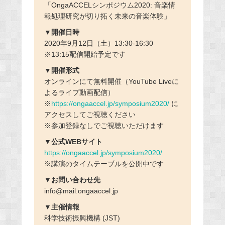
「OngaACCELシンポジウム2020: 音楽情
報処理研究が切り拓く未来の音楽体験」
▼開催日時
2020年9月12日（土）13:30-16:30
※13:15配信開始予定です
▼開催形式
オンラインにて無料開催（YouTube Liveに
よるライブ動画配信）
※
https://ongaaccel.jp/symposium2020/
に
アクセスしてご視聴ください
※参加登録なしでご視聴いただけます
▼公式WEBサイト
https://ongaaccel.jp/symposium2020/
※講演のタイムテーブルを公開中です
▼お問い合わせ先
info@mail.ongaaccel.jp
▼主催情報
科学技術振興機構 (JST)