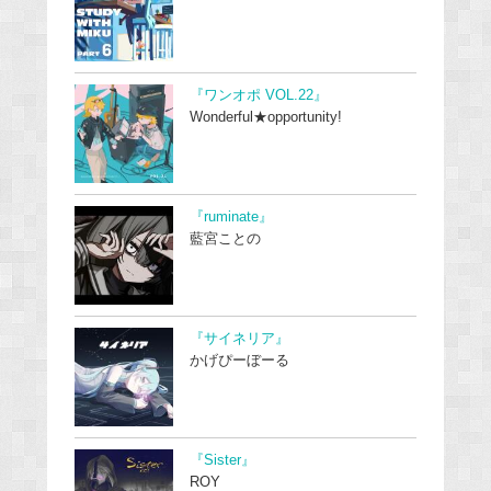
『ワンオポ VOL.22』
Wonderful★opportunity!
『ruminate』
藍宮ことの
『サイネリア』
かげぴーぼーる
『Sister』
ROY