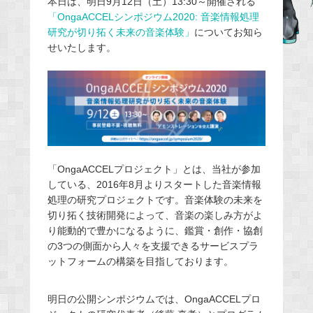
本日は、明日9月12日（土）13:30～開催される
「OngaACCELシンポジウム2020: 音楽情報処理
b
研究が切り拓く未来の音楽体験」
についてお知ら
o
せいたします。
o
k
「OngaACCELプロジェクト」とは、当社が参加
している、2016年8月よりスタートした音楽情報
処理の研究プロジェクトです。音楽体験の未来を
切り拓く技術開発によって、音楽の楽しみ方がよ
り能動的で豊かになるように、鑑賞・創作・協創
の3つの側面から人々を支援できるサービスプラ
ットフォームの構築を目指しております。
明日の公開シンポジウムでは、OngaACCELプロ