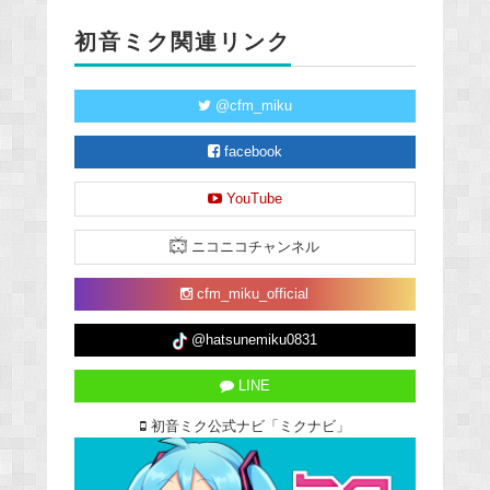
初音ミク関連リンク
@cfm_miku
facebook
YouTube
ニコニコチャンネル
cfm_miku_official
@hatsunemiku0831
LINE
初音ミク公式ナビ「ミクナビ」