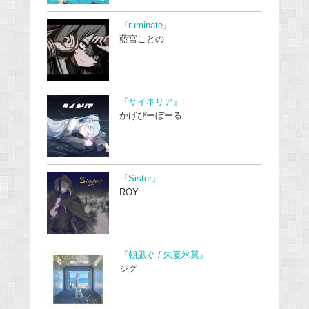
『ruminate』
藍宮ことの
『サイネリア』
かげぴーぼーる
『Sister』
ROY
『朝凪ぐ / 朱夏氷菓』
ジグ