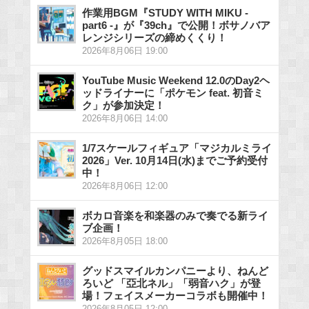
作業用BGM『STUDY WITH MIKU -
part6 -』が『39ch』で公開！ボサノバア
レンジシリーズの締めくくり！
2026年8月06日 19:00
YouTube Music Weekend 12.0のDay2ヘ
ッドライナーに「ポケモン feat. 初音ミ
ク」が参加決定！
2026年8月06日 14:00
1/7スケールフィギュア「マジカルミライ
2026」Ver. 10月14日(水)までご予約受付
中！
2026年8月06日 12:00
ボカロ音楽を和楽器のみで奏でる新ライ
ブ企画！
2026年8月05日 18:00
グッドスマイルカンパニーより、ねんど
ろいど 「亞北ネル」「弱音ハク」が登
場！フェイスメーカーコラボも開催中！
2026年8月05日 12:00