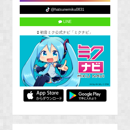
@hatsunemiku0831
LINE
初音ミク公式ナビ「ミクナビ」