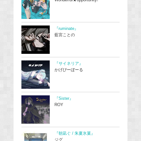
『ruminate』
藍宮ことの
『サイネリア』
かげぴーぼーる
『Sister』
ROY
『朝凪ぐ / 朱夏氷菓』
ジグ