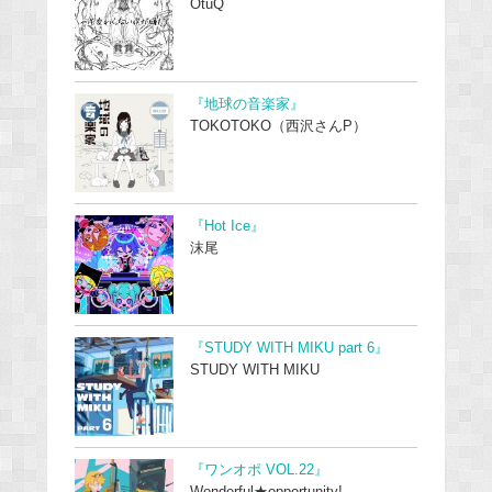
OtuQ
『地球の音楽家』
TOKOTOKO（西沢さんP）
『Hot Ice』
沫尾
『STUDY WITH MIKU part 6』
STUDY WITH MIKU
『ワンオポ VOL.22』
Wonderful★opportunity!