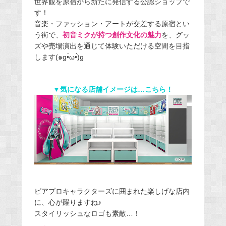
世界観を原宿から新たに発信する公認ショップで
す！
音楽・ファッション・アートが交差する原宿とい
う街で、
初音ミクが持つ創作文化の魅力
を、グッ
ズや売場演出を通じて体験いただける空間を目指
します(๑g•̀ω•́)g
▼気になる店舗イメージは…こちら！
ピアプロキャラクターズに囲まれた楽しげな店内
に、心が躍りますね♪
スタイリッシュなロゴも素敵…！