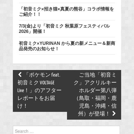
「初音ミク×招き猫×真夏の熊谷」コラボ情報を
ご紹介！！
7/3(金)より「初音ミク 秋葉原フェスティバル
2026」開催！
初音ミク×YURINAN から夏の新メニュー＆新商
品発売のお知らせ！
Post
「ポケモン feat.
ご当地「初音ミ
navigation
初音ミク VOLTAGE
ク」アクリルキー
Live！」のアフター
ホルダー第八弾
レポートをお届
（鳥取・福岡・鹿
け！
児島・沖縄・信
州）が登場！
Search