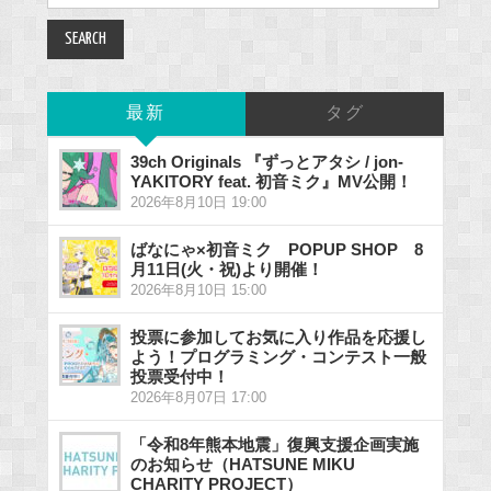
for:
最新
タグ
39ch Originals 『ずっとアタシ / jon-
YAKITORY feat. 初音ミク』MV公開！
2026年8月10日 19:00
ばなにゃ×初音ミク POPUP SHOP 8
月11日(火・祝)より開催！
2026年8月10日 15:00
投票に参加してお気に入り作品を応援し
よう！プログラミング・コンテスト一般
投票受付中！
2026年8月07日 17:00
「令和8年熊本地震」復興支援企画実施
のお知らせ（HATSUNE MIKU
CHARITY PROJECT）