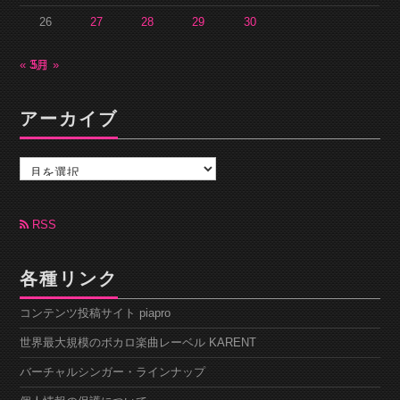
26
27
28
29
30
« 3月
5月 »
アーカイブ
ア
ー
カ
イ
ブ
RSS
各種リンク
コンテンツ投稿サイト piapro
世界最大規模のボカロ楽曲レーベル KARENT
バーチャルシンガー・ラインナップ