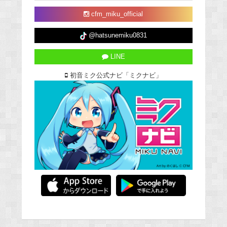
cfm_miku_official
@hatsunemiku0831
LINE
初音ミク公式ナビ「ミクナビ」