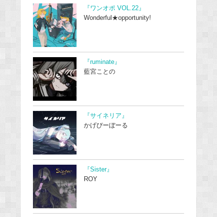
『ワンオポ VOL.22』
Wonderful★opportunity!
『ruminate』
藍宮ことの
『サイネリア』
かげぴーぼーる
『Sister』
ROY