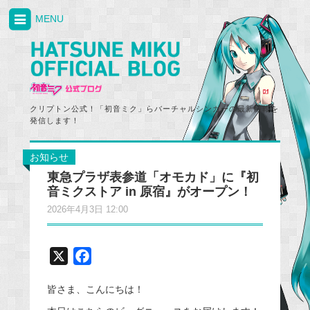
MENU
クリプトン公式！「初音ミク」らバーチャルシンガーの最新情報を
発信します！
お知らせ
東急プラザ表参道「オモカド」に『初
音ミクストア in 原宿』がオープン！
2026年4月3日 12:00
X
F
a
皆さま、こんにちは！
c
e