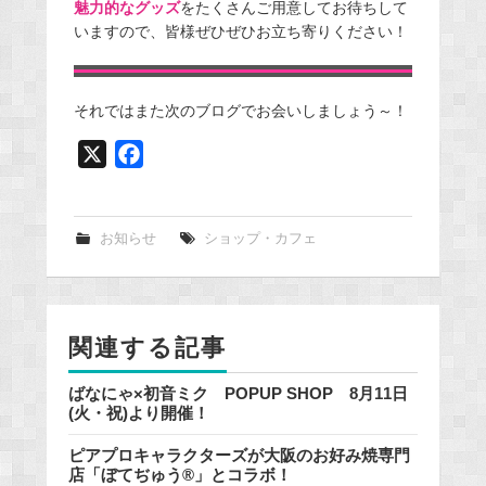
魅力的なグッズ
をたくさんご用意してお待ちして
いますので、皆様ぜひぜひお立ち寄りください！
それではまた次のブログでお会いしましょう～！
X
F
a
c
e
お知らせ
ショップ・カフェ
b
o
o
関連する記事
k
ばなにゃ×初音ミク POPUP SHOP 8月11日
(火・祝)より開催！
ピアプロキャラクターズが大阪のお好み焼専門
店「ぼてぢゅう®」とコラボ！