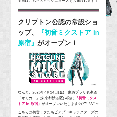
本日はこちらのビッグニュースをお届けします！
b
o
o
クリプトン公認の常設ショ
k
ップ、
『初音ミクストア in
原宿』
がオープン！
なんと、2026年4月24日(金)、東急プラザ表参道
「オモカド」(東京都渋谷区) 4階に
『初音ミクス
トア in 原宿』
がオープンいたします✧(*´꒳`*ﾉﾉﾞ✧
こちらは初音ミクたちピアプロキャラクターズの