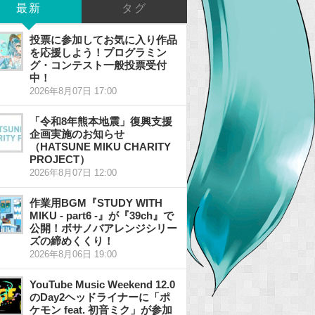
最新
タグ
投票に参加してお気に入り作品
を応援しよう！プログラミン
グ・コンテスト一般投票受付
中！
2026年8月07日 17:00
「令和8年熊本地震」復興支援
企画実施のお知らせ
（HATSUNE MIKU CHARITY
PROJECT）
2026年8月07日 12:00
作業用BGM『STUDY WITH
MIKU - part6 -』が『39ch』で
公開！ボサノバアレンジシリー
ズの締めくくり！
2026年8月06日 19:00
YouTube Music Weekend 12.0
のDay2ヘッドライナーに「ポ
ケモン feat. 初音ミク」が参加