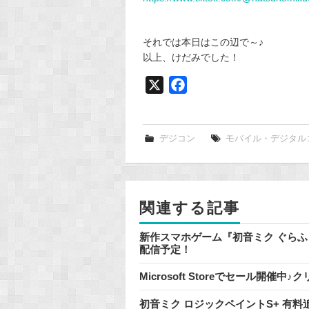
それでは本日はこの辺で～♪
以上、けだみでした！
X
F
a
c
e
デジコン
モバイル・デジタル
b
o
o
関連する記事
k
新作スマホゲーム『初音ミク ぐらふぃ
配信予定！
Microsoft Storeでセール開
初音ミク ロジックペイントS+ 有