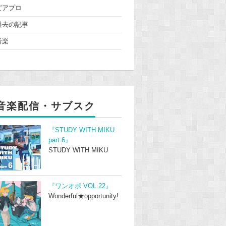
ピアプロ
過去の記事
音楽
音楽配信・サブスク
『STUDY WITH MIKU
part 6』
STUDY WITH MIKU
『ワンオポ VOL.22』
Wonderful★opportunity!