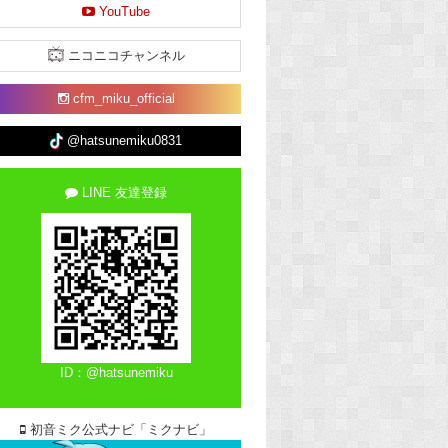
YouTube
ニコニコチャンネル
cfm_miku_official
@hatsunemiku0831
LINE 友達登録
ID：@hatsunemiku
初音ミク公式ナビ「ミクナビ」