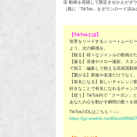
④ 動画を視聴して限定きせかえがダ
（既に「TikTok」をダウンロード済み
【TikTokとは】
世界をリードするショートムービープ
よう、次の瞬感を。
【観る】様々なジャンルの動画が
【撮る】倍速やスロー撮影、スタン
で加工・編集して映える高画質動
【繋がる】家族や友達だけでなく
【有名になる】新しいチャレンジ
好きなことで有名になれるチャン
【使う】TikTok内で「クーポン
あなたの心を動かす瞬間の数々を
TikTokのDLはこちら！↓↓↓
https://go.onelink.me/BAuo/6f8fd0