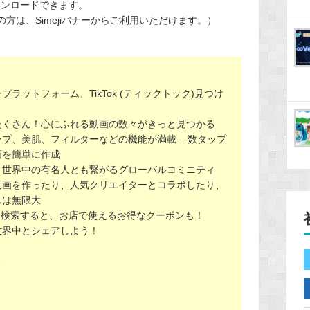
ウンロードできます。
の方は、Simejiバナーからご利用いただけます。）
ラットフォーム、TikTok (ティックトック)見つけ
たくさん！心にふれる動画の数々がきっと見つかる
プ、美肌、フィルターなどの機能が満載 – 数タップ
画を簡単に作成
、世界中の有名人とも繋がるグローバルコミニティ
動画を作ったり、人気クリエイターとコラボしたり、
スは無限大
」と検索すると、お店で使えるお得なクーポンも！
世界中とシェアしよう！
7