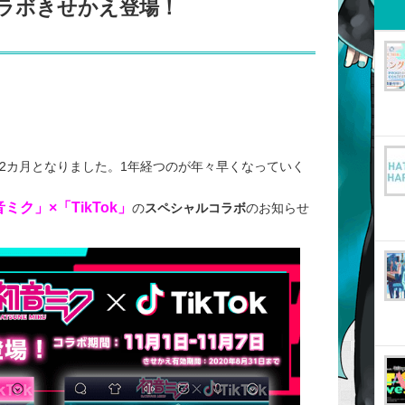
定コラボきせかえ登場！
と2カ月となりました。1年経つのが年々早くなっていく
音ミク」×「TikTok」
の
スペシャルコラボ
のお知らせ