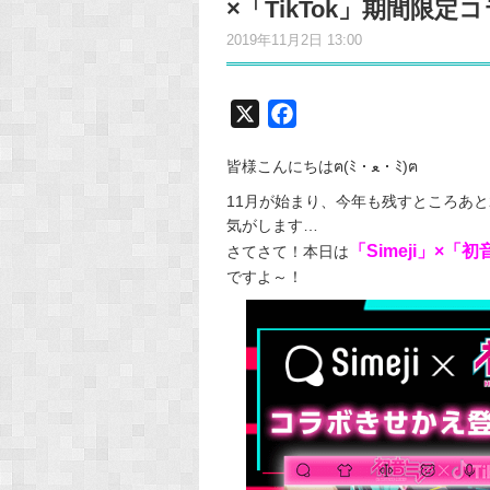
×「TikTok」期間限
2019年11月2日 13:00
X
F
a
皆様こんにちはฅ(ﾐ・ﻌ・ﾐ)ฅ
c
e
11月が始まり、今年も残すところあ
気がします…
b
「Simeji」×「初
さてさて！本日は
o
ですよ～！
o
k