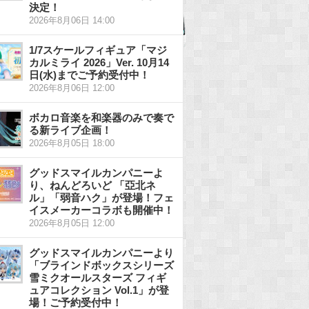
決定！
2026年8月06日 14:00
1/7スケールフィギュア「マジ
カルミライ 2026」Ver. 10月14
日(水)までご予約受付中！
2026年8月06日 12:00
ボカロ音楽を和楽器のみで奏で
る新ライブ企画！
2026年8月05日 18:00
グッドスマイルカンパニーよ
り、ねんどろいど 「亞北ネ
ル」「弱音ハク」が登場！フェ
イスメーカーコラボも開催中！
2026年8月05日 12:00
グッドスマイルカンパニーより
「ブラインドボックスシリーズ
雪ミクオールスターズ フィギ
ュアコレクション Vol.1」が登
場！ご予約受付中！