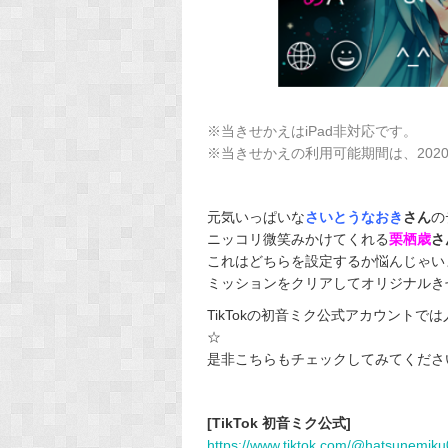
Art 
※当きせかえはiPad非対応です。
※当きせかえの利用可能期間は、2020
元気いっぱいな
さいとうなおき
さん
の
ニッコリ微笑みかけてくれる
栗栖歳
さ
これはどちらを設定するか悩んじゃい
ミッションをクリアしてオリジナルき
TikTokの初音ミク公式アカウント
☆
是非こちらもチェックしてみてくださ
[TikTok 初音ミク公式]
https://www.tiktok.com/@hatsunemik