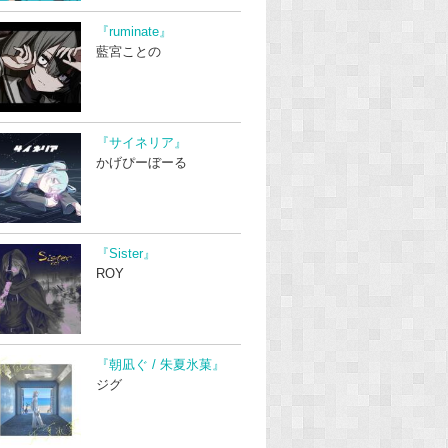
『ruminate』
藍宮ことの
『サイネリア』
かげぴーぼーる
『Sister』
ROY
『朝凪ぐ / 朱夏氷菓』
ジグ