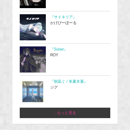
『サイネリア』
かげぴーぼーる
『Sister』
ROY
『朝凪ぐ / 朱夏氷菓』
ジグ
...もっと見る