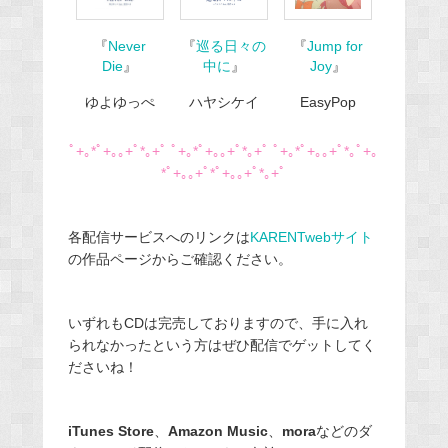
『
Never
『
巡る日々の
『
Jump for
Die
』
中に
』
Joy
』
ゆよゆっぺ
ハヤシケイ
EasyPop
ﾟ+｡*ﾟ+｡｡+ﾟ*｡+ﾟ ﾟ+｡*ﾟ+｡｡+ﾟ*｡+ﾟ ﾟ+｡*ﾟ+｡｡+ﾟ*｡ﾟ+｡
*ﾟ+｡｡+ﾟ*ﾟ+｡｡+ﾟ*｡+ﾟ
各配信サービスへのリンクは
KARENTwebサイト
の作品ページからご確認ください。
いずれもCDは完売しておりますので、手に入れ
られなかったという方はぜひ配信でゲットしてく
ださいね！
iTunes Store
、
Amazon Music
、
mora
などのダ