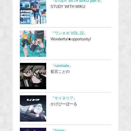
『STUDY WITH MIKU part 6』
STUDY WITH MIKU
『ワンオポ VOL.22』
Wonderful★opportunity!
『ruminate』
藍宮ことの
『サイネリア』
かげぴーぼーる
『Sister』