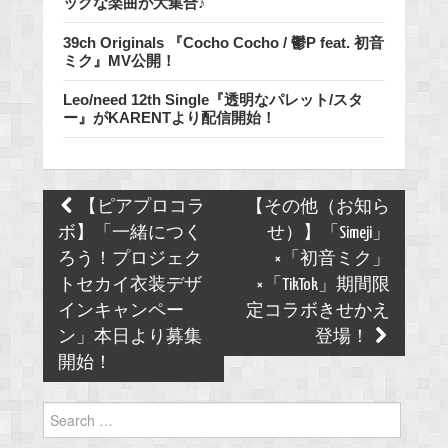
ックな楽曲が大集合♪
39ch Originals 『Cocho Cocho / 鬱P feat. 初音
ミク』MV公開！
Leo/need 12th Single『透明なパレット/スタ
ー』がKARENTより配信開始！
Post
【ピアプロコラ
【その他（お知ら
navigation
ボ】「一緒につく
せ）】「Simeji」
ろう！プロジェク
×「初音ミク」
トセカイ衣装デザ
×「TikTok」期間限
インキャンペー
定コラボきせかえ
ン」本日より募集
登場！
開始！
Search
for: