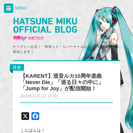
MENU
クリプトン公式！「初音ミク」らバーチャルシンガーの最新情報を
発信します！
音楽
【KARENT】巡音ルカ10周年楽曲
「Never Die」「巡る日々の中に」
「Jump for Joy」が配信開始！
2019年11月1日 18:00
X
F
a
こんばんは！
c