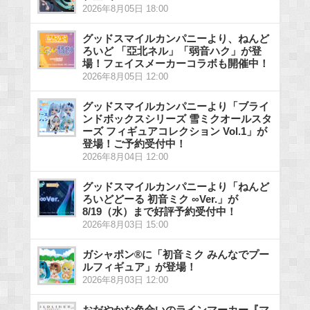
2026年8月05日 18:00
グッドスマイルカンパニーより、ねんど
ろいど 「亞北ネル」「弱音ハク」が登
場！フェイスメーカーコラボも開催中！
2026年8月05日 12:00
グッドスマイルカンパニーより「ブライ
ンドボックスシリーズ 雪ミクオールスタ
ーズ フィギュアコレクション Vol.1」が
登場！ご予約受付中！
2026年8月04日 12:00
グッドスマイルカンパニーより「ねんど
ろいどどーる 初音ミク ∞Ver.」が
8/19（水）まで好評予約受付中！
2026年8月03日 15:00
ガシャポン®に「初音ミク みんなでプー
ルフィギュア」が登場！
2026年8月03日 12:00
おだやかな色合いのラインマーカー『マ