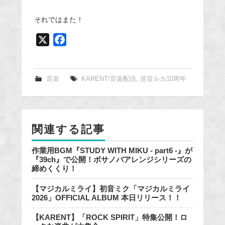
それではまた！
X
F
a
c
e
音楽
KARENT/音楽配信
,
巡音ルカ10周年
b
o
o
関連する記事
k
作業用BGM『STUDY WITH MIKU - part6 -』が
『39ch』で公開！ボサノバアレンジシリーズの
締めくくり！
【マジカルミライ】初音ミク「マジカルミライ
2026」OFFICIAL ALBUM 本日リリース！！
【KARENT】「ROCK SPIRIT」特集公開！ロ