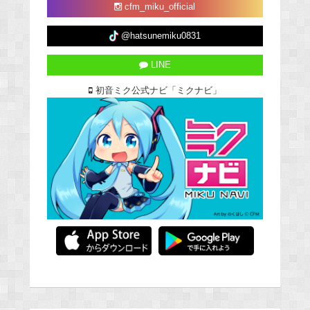
cfm_miku_official
@hatsunemiku0831
LINE
初音ミク公式ナビ「ミクナビ」