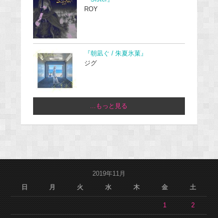
ROY
『朝凪ぐ / 朱夏氷菓』
ジグ
...もっと見る
2019年11月
日
月
火
水
木
金
土
1
2