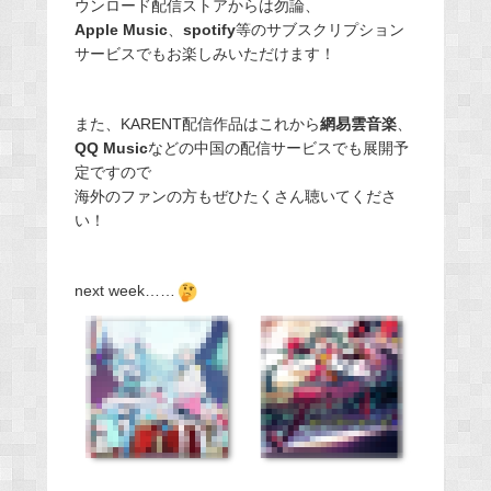
ウンロード配信ストアからは勿論、
Apple Music
、
spotify
等のサブスクリプション
サービスでもお楽しみいただけます！
また、KARENT配信作品はこれから
網易雲音楽
、
QQ Music
などの中国の配信サービスでも展開予
定ですので
海外のファンの方もぜひたくさん聴いてくださ
い！
next week……