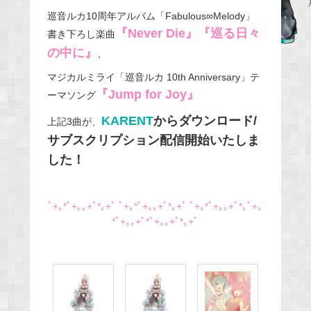
e
巡音ルカ10周年アルバム「Fabulous∞Melody」
b
『Never Die』『巡る日々
書き下ろし楽曲
o
の中に』
、
o
マジカルミライ「巡音ルカ 10th Anniversary」テ
k
『Jump for Joy』
ーマソング
KARENT
からダウンロード/
上記3曲が、
サブスクリプション配信開始いたしま
した！
ﾟ+｡*ﾟ+｡｡+ﾟ*｡+ﾟ ﾟ+｡*ﾟ+｡｡+ﾟ*｡+ﾟ ﾟ+｡*ﾟ+｡｡+ﾟ*｡ﾟ+｡
*ﾟ+｡｡+ﾟ*ﾟ+｡｡+ﾟ*｡+ﾟ