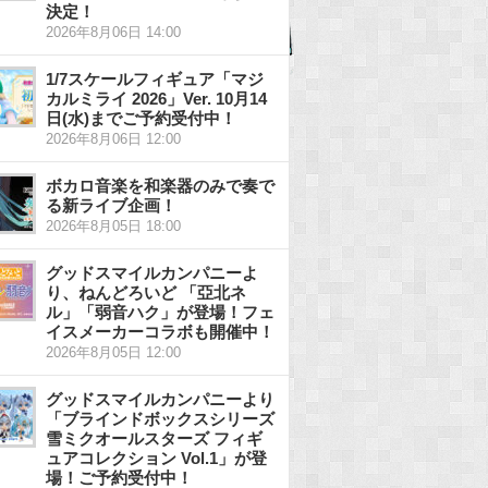
決定！
2026年8月06日 14:00
1/7スケールフィギュア「マジ
カルミライ 2026」Ver. 10月14
日(水)までご予約受付中！
2026年8月06日 12:00
ボカロ音楽を和楽器のみで奏で
る新ライブ企画！
2026年8月05日 18:00
グッドスマイルカンパニーよ
り、ねんどろいど 「亞北ネ
ル」「弱音ハク」が登場！フェ
イスメーカーコラボも開催中！
2026年8月05日 12:00
グッドスマイルカンパニーより
「ブラインドボックスシリーズ
雪ミクオールスターズ フィギ
ュアコレクション Vol.1」が登
場！ご予約受付中！