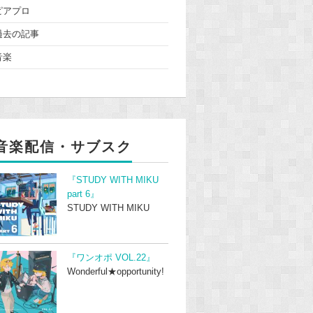
ピアプロ
過去の記事
音楽
音楽配信・サブスク
『STUDY WITH MIKU
part 6』
STUDY WITH MIKU
『ワンオポ VOL.22』
Wonderful★opportunity!