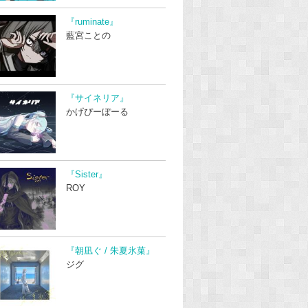
『ruminate』
藍宮ことの
『サイネリア』
かげぴーぼーる
『Sister』
ROY
『朝凪ぐ / 朱夏氷菓』
ジグ