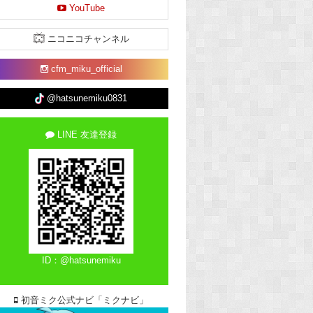
YouTube
ニコニコチャンネル
cfm_miku_official
@hatsunemiku0831
LINE 友達登録
ID：@hatsunemiku
初音ミク公式ナビ「ミクナビ」