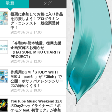
最新
タグ
投票に参加してお気に入り作品
を応援しよう！プログラミン
グ・コンテスト一般投票受付
中！
2026年8月07日 17:00
「令和8年熊本地震」復興支援
企画実施のお知らせ
（HATSUNE MIKU CHARITY
PROJECT）
2026年8月07日 12:00
作業用BGM『STUDY WITH
MIKU - part6 -』が『39ch』で
公開！ボサノバアレンジシリー
ズの締めくくり！
2026年8月06日 19:00
YouTube Music Weekend 12.0
のDay2ヘッドライナーに「ポ
ケモン feat. 初音ミク」が参加