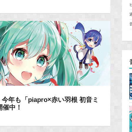
年も「piapro×赤い羽根 初音ミ
開催中！