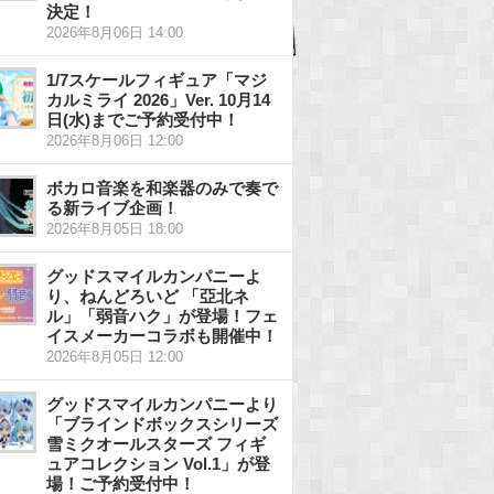
決定！
2026年8月06日 14:00
1/7スケールフィギュア「マジ
カルミライ 2026」Ver. 10月14
日(水)までご予約受付中！
2026年8月06日 12:00
ボカロ音楽を和楽器のみで奏で
る新ライブ企画！
2026年8月05日 18:00
グッドスマイルカンパニーよ
り、ねんどろいど 「亞北ネ
ル」「弱音ハク」が登場！フェ
イスメーカーコラボも開催中！
2026年8月05日 12:00
グッドスマイルカンパニーより
「ブラインドボックスシリーズ
雪ミクオールスターズ フィギ
ュアコレクション Vol.1」が登
場！ご予約受付中！