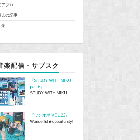
ピアプロ
過去の記事
音楽
音楽配信・サブスク
『STUDY WITH MIKU
part 6』
STUDY WITH MIKU
『ワンオポ VOL.22』
Wonderful★opportunity!