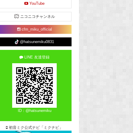
YouTube
ニコニコチャンネル
cfm_miku_official
@hatsunemiku0831
LINE 友達登録
ID：@hatsunemiku
初音ミク公式ナビ「ミクナビ」