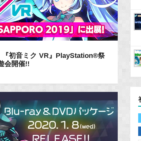
音ミク VR』PlayStation®祭
遊会開催!!