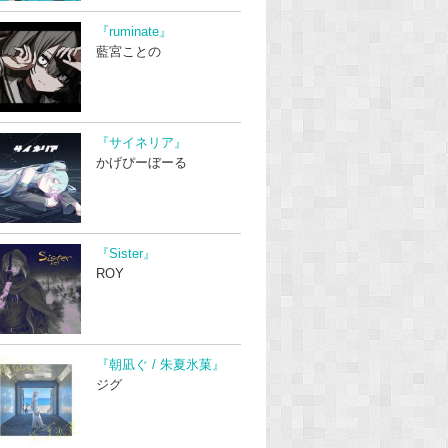
『ruminate』
藍宮ことの
『サイネリア』
かげぴーぼーる
『Sister』
ROY
『朝凪ぐ / 朱夏氷菓』
ジグ