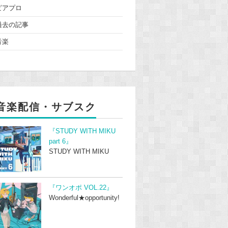
ピアプロ
過去の記事
音楽
音楽配信・サブスク
『STUDY WITH MIKU
part 6』
STUDY WITH MIKU
『ワンオポ VOL.22』
Wonderful★opportunity!