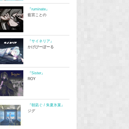
『ruminate』
藍宮ことの
『サイネリア』
かげぴーぼーる
『Sister』
ROY
『朝凪ぐ / 朱夏氷菓』
ジグ