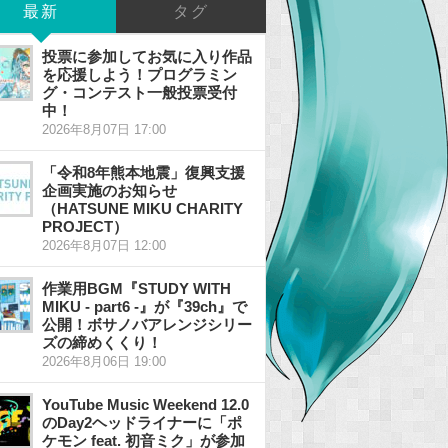
最新
タグ
投票に参加してお気に入り作品
を応援しよう！プログラミン
グ・コンテスト一般投票受付
中！
2026年8月07日 17:00
「令和8年熊本地震」復興支援
企画実施のお知らせ
（HATSUNE MIKU CHARITY
PROJECT）
2026年8月07日 12:00
作業用BGM『STUDY WITH
MIKU - part6 -』が『39ch』で
公開！ボサノバアレンジシリー
ズの締めくくり！
2026年8月06日 19:00
YouTube Music Weekend 12.0
のDay2ヘッドライナーに「ポ
ケモン feat. 初音ミク」が参加