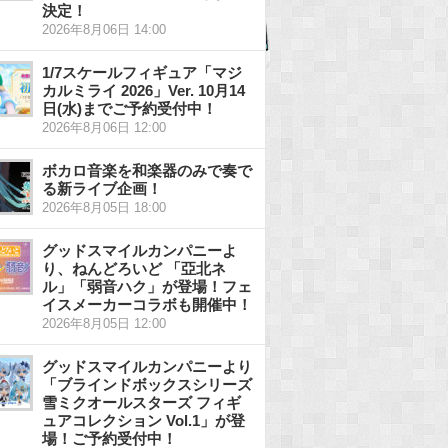
決定！
2026年8月06日 14:00
1/7スケールフィギュア「マジ
カルミライ 2026」Ver. 10月14
日(水)までご予約受付中！
2026年8月06日 12:00
ボカロ音楽を和楽器のみで奏で
る新ライブ企画！
2026年8月05日 18:00
グッドスマイルカンパニーよ
り、ねんどろいど 「亞北ネ
ル」「弱音ハク」が登場！フェ
イスメーカーコラボも開催中！
2026年8月05日 12:00
グッドスマイルカンパニーより
「ブラインドボックスシリーズ
雪ミクオールスターズ フィギ
ュアコレクション Vol.1」が登
場！ご予約受付中！