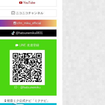
YouTube
ニコニコチャンネル
cfm_miku_official
@hatsunemiku0831
LINE 友達登録
ID：@hatsunemiku
初音ミク公式ナビ「ミクナビ」