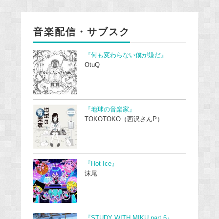
音楽配信・サブスク
『何も変わらない僕が嫌だ』
OtuQ
『地球の音楽家』
TOKOTOKO（西沢さんP）
『Hot Ice』
沫尾
『STUDY WITH MIKU part 6』