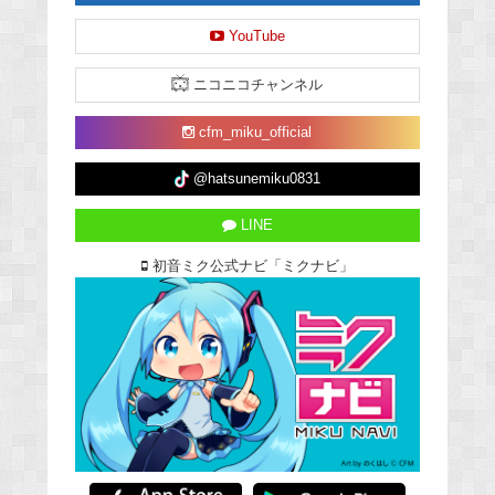
YouTube
ニコニコチャンネル
cfm_miku_official
@hatsunemiku0831
LINE
初音ミク公式ナビ「ミクナビ」