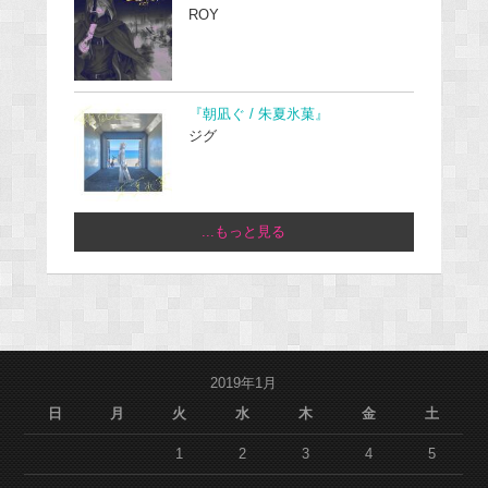
ROY
『朝凪ぐ / 朱夏氷菓』
ジグ
...もっと見る
2019年1月
日
月
火
水
木
金
土
1
2
3
4
5