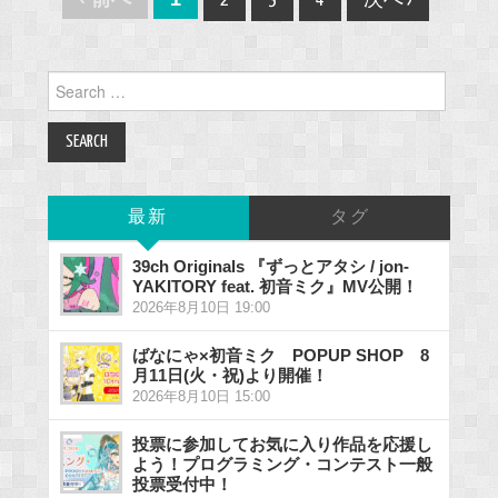
2
3
4
次へ ›
navigation
Search
for:
最新
タグ
39ch Originals 『ずっとアタシ / jon-
YAKITORY feat. 初音ミク』MV公開！
2026年8月10日 19:00
ばなにゃ×初音ミク POPUP SHOP 8
月11日(火・祝)より開催！
2026年8月10日 15:00
投票に参加してお気に入り作品を応援し
よう！プログラミング・コンテスト一般
投票受付中！