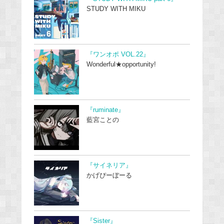
STUDY WITH MIKU
『ワンオポ VOL.22』
Wonderful★opportunity!
『ruminate』
藍宮ことの
『サイネリア』
かげぴーぼーる
『Sister』