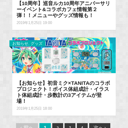
【10周年】巡音ルカ10周年アニバーサリ
ーイベント&コラボカフェ情報第２
弾！！メニューやグッズ情報も！
2019年1月25日 19:00
お知らせ
,
グッズ
【お知らせ】初音ミク×TANITAのコラボ
プロジェクト！ボイス体組成計・イラス
ト体組成計・歩数計の3アイテムが登
場！
2019年1月25日 18:00
Post
‹ 前へ
1