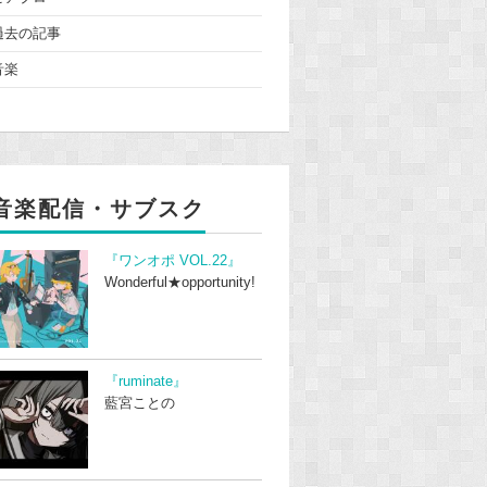
過去の記事
音楽
音楽配信・サブスク
『ワンオポ VOL.22』
Wonderful★opportunity!
『ruminate』
藍宮ことの