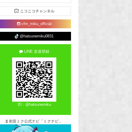
ニコニコチャンネル
cfm_miku_official
@hatsunemiku0831
LINE 友達登録
ID：@hatsunemiku
初音ミク公式ナビ「ミクナビ」