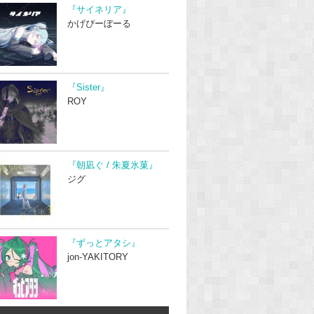
『サイネリア』
かげぴーぼーる
『Sister』
ROY
『朝凪ぐ / 朱夏氷菓』
ジグ
『ずっとアタシ』
jon-YAKITORY