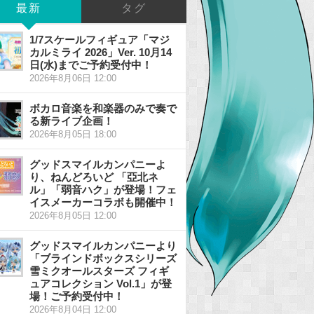
最新
タグ
1/7スケールフィギュア「マジ
カルミライ 2026」Ver. 10月14
日(水)までご予約受付中！
2026年8月06日 12:00
ボカロ音楽を和楽器のみで奏で
る新ライブ企画！
2026年8月05日 18:00
グッドスマイルカンパニーよ
り、ねんどろいど 「亞北ネ
ル」「弱音ハク」が登場！フェ
イスメーカーコラボも開催中！
2026年8月05日 12:00
グッドスマイルカンパニーより
「ブラインドボックスシリーズ
雪ミクオールスターズ フィギ
ュアコレクション Vol.1」が登
場！ご予約受付中！
2026年8月04日 12:00