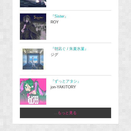
『Sister』
ROY
『朝凪ぐ / 朱夏氷菓』
ジグ
『ずっとアタシ』
jon-YAKITORY
...もっと見る