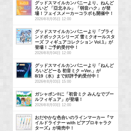
グッドスマイルカンパニーより、ねんど
ろいど 「亞北ネル」「弱音ハク」が登
場！フェイスメーカーコラボも開催中！
2026年8月05日 12:00
グッドスマイルカンパニーより「ブライ
ンドボックスシリーズ 雪ミクオールスタ
ーズ フィギュアコレクション Vol.1」が
登場！ご予約受付中！
2026年8月04日 12:00
グッドスマイルカンパニーより「ねんど
ろいどどーる 初音ミク ∞Ver.」が
8/19（水）まで好評予約受付中！
2026年8月03日 15:00
ガシャポン®に「初音ミク みんなでプー
ルフィギュア」が登場！
2026年8月03日 12:00
おだやかな色合いのラインマーカー『マ
イルドライナー with ピアプロキャラク
ターズ』が発売中！