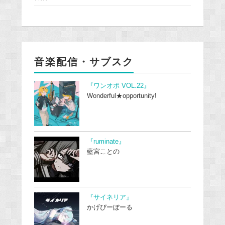
音楽配信・サブスク
『ワンオポ VOL.22』
Wonderful★opportunity!
『ruminate』
藍宮ことの
『サイネリア』
かげぴーぼーる