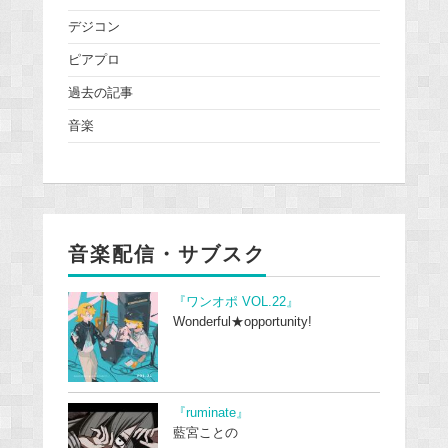
デジコン
ピアプロ
過去の記事
音楽
音楽配信・サブスク
『ワンオポ VOL.22』
Wonderful★opportunity!
『ruminate』
藍宮ことの