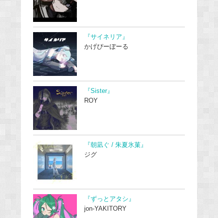
『サイネリア』
かげぴーぼーる
『Sister』
ROY
『朝凪ぐ / 朱夏氷菓』
ジグ
『ずっとアタシ』
jon-YAKITORY