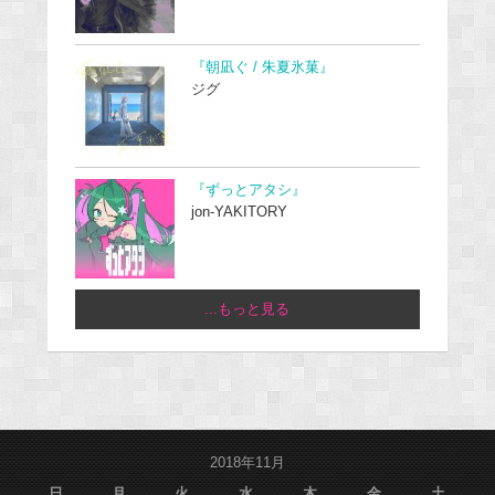
『朝凪ぐ / 朱夏氷菓』
ジグ
『ずっとアタシ』
jon-YAKITORY
...もっと見る
2018年11月
日
月
火
水
木
金
土