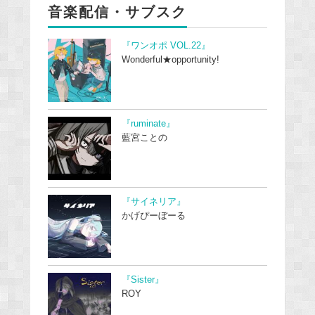
音楽配信・サブスク
『ワンオポ VOL.22』
Wonderful★opportunity!
『ruminate』
藍宮ことの
『サイネリア』
かげぴーぼーる
『Sister』
ROY