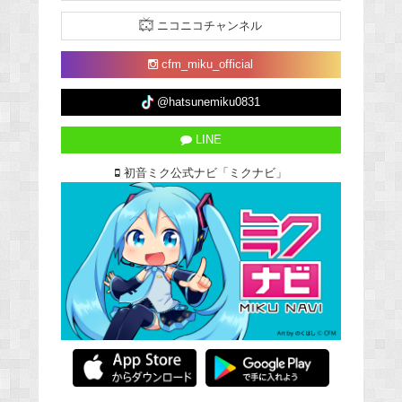
ニコニコチャンネル
cfm_miku_official
@hatsunemiku0831
LINE
初音ミク公式ナビ「ミクナビ」