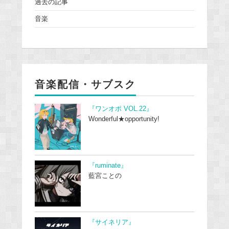
過去の記事
音楽
音楽配信・サブスク
『ワンオポ VOL.22』
Wonderful★opportunity!
『ruminate』
藍宮ことの
『サイネリア』