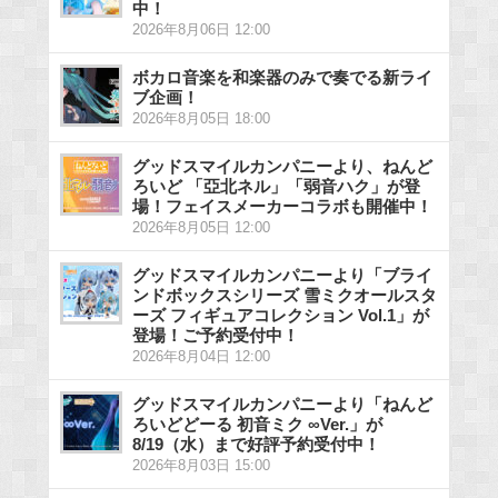
中！
2026年8月06日 12:00
ボカロ音楽を和楽器のみで奏でる新ライ
ブ企画！
2026年8月05日 18:00
グッドスマイルカンパニーより、ねんど
ろいど 「亞北ネル」「弱音ハク」が登
場！フェイスメーカーコラボも開催中！
2026年8月05日 12:00
グッドスマイルカンパニーより「ブライ
ンドボックスシリーズ 雪ミクオールスタ
ーズ フィギュアコレクション Vol.1」が
登場！ご予約受付中！
2026年8月04日 12:00
グッドスマイルカンパニーより「ねんど
ろいどどーる 初音ミク ∞Ver.」が
8/19（水）まで好評予約受付中！
2026年8月03日 15:00