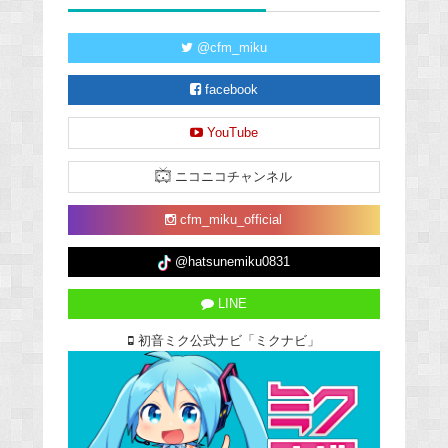
@cfm_miku
facebook
YouTube
ニコニコチャンネル
cfm_miku_official
@hatsunemiku0831
LINE
初音ミク公式ナビ「ミクナビ」