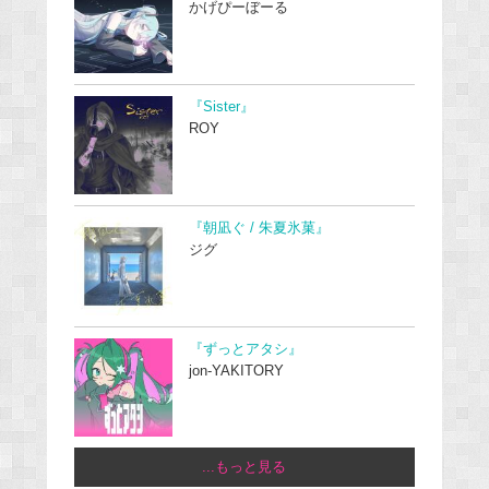
かげぴーぼーる
『Sister』
ROY
『朝凪ぐ / 朱夏氷菓』
ジグ
『ずっとアタシ』
jon-YAKITORY
...もっと見る