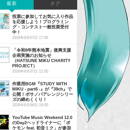
最新
タグ
投票に参加してお気に入り作品
を応援しよう！プログラミン
グ・コンテスト一般投票受付
中！
2026年8月07日 17:00
「令和8年熊本地震」復興支援
企画実施のお知らせ
（HATSUNE MIKU CHARITY
PROJECT）
2026年8月07日 12:00
作業用BGM『STUDY WITH
MIKU - part6 -』が『39ch』で
公開！ボサノバアレンジシリー
ズの締めくくり！
2026年8月06日 19:00
YouTube Music Weekend 12.0
のDay2ヘッドライナーに「ポ
ケモン feat. 初音ミク」が参加