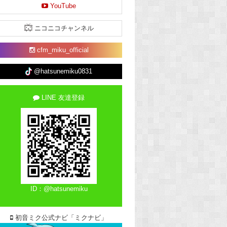
YouTube
ニコニコチャンネル
cfm_miku_official
@hatsunemiku0831
LINE 友達登録
ID：@hatsunemiku
初音ミク公式ナビ「ミクナビ」