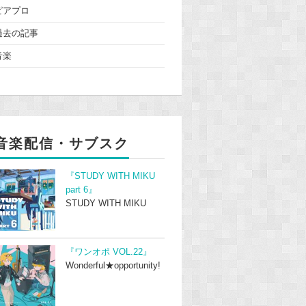
ピアプロ
過去の記事
音楽
音楽配信・サブスク
『STUDY WITH MIKU
part 6』
STUDY WITH MIKU
『ワンオポ VOL.22』
Wonderful★opportunity!