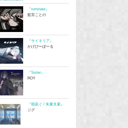
『ruminate』
藍宮ことの
『サイネリア』
かげぴーぼーる
『Sister』
ROY
『朝凪ぐ / 朱夏氷菓』
ジグ