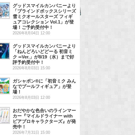
グッドスマイルカンパニーより
「ブラインドボックスシリーズ
雪ミクオールスターズ フィギ
ュアコレクション Vol.1」が登
場！ご予約受付中！
2026年8月04日 12:00
グッドスマイルカンパニーより
「ねんどろいどどーる 初音ミ
ク ∞Ver.」が8/19（水）まで好
評予約受付中！
2026年8月03日 15:00
ガシャポン®に「初音ミク みん
なでプールフィギュア」が登
場！
2026年8月03日 12:00
おだやかな色合いのラインマー
カー『マイルドライナー with
ピアプロキャラクターズ』が発
売中！
2026年7月31日 15:00