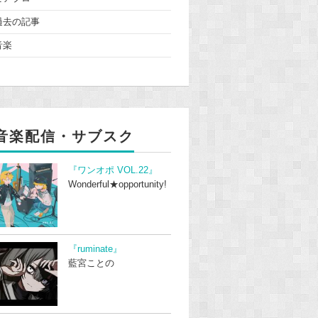
過去の記事
音楽
音楽配信・サブスク
『ワンオポ VOL.22』
Wonderful★opportunity!
『ruminate』
藍宮ことの