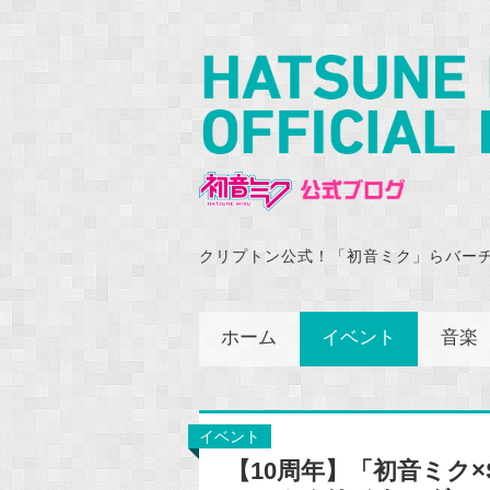
クリプトン公式！「初音ミク」らバー
ホーム
イベント
音楽
イベント
【10周年】「初音ミク×S