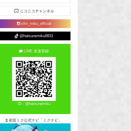
ニコニコチャンネル
cfm_miku_official
@hatsunemiku0831
LINE 友達登録
ID：@hatsunemiku
初音ミク公式ナビ「ミクナビ」