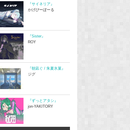
『サイネリア』
かげぴーぼーる
『Sister』
ROY
『朝凪ぐ / 朱夏氷菓』
ジグ
『ずっとアタシ』
jon-YAKITORY