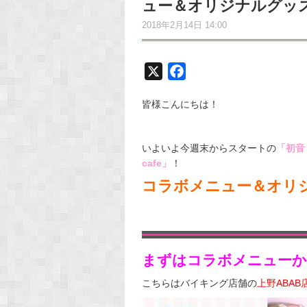
ュー＆オリジナルグッ
2018年2月14日 14:00
X
F
a
皆様こんにちは！
c
e
b
いよいよ今週末からスタートの
「初音ミク
o
cafe」
！
o
コラボメニュー＆オリ
k
まずはコラボメニューか
こちらはバイキング店舗の
上野ABA