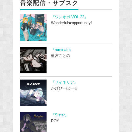
音楽配信・サブスク
『ワンオポ VOL.22』
Wonderful★opportunity!
『ruminate』
藍宮ことの
『サイネリア』
かげぴーぼーる
『Sister』
ROY