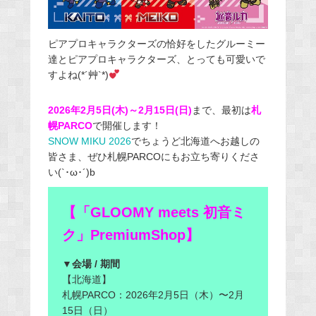
ピアプロキャラクターズの恰好をしたグルーミー
達とピアプロキャラクターズ、とっても可愛いで
すよね(*´艸`*)
2026年2月5日(木)～2月15日(日)
まで、最初は
札
幌PARCO
で開催します！
SNOW MIKU 2026
でちょうど北海道へお越しの
皆さま、ぜひ札幌PARCOにもお立ち寄りくださ
い(`･ω･´)b
【「GLOOMY meets 初音ミ
ク」PremiumShop】
▼会場 / 期間
【北海道】
札幌PARCO：2026年2月5日（木）〜2月
15日（日）