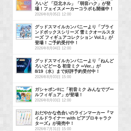
ろいど 「亞北ネル」「弱音ハク」が登
場！フェイスメーカーコラボも開催中！
2026年8月05日 12:00
グッドスマイルカンパニーより「ブライ
ンドボックスシリーズ 雪ミクオールスタ
ーズ フィギュアコレクション Vol.1」が
登場！ご予約受付中！
2026年8月04日 12:00
グッドスマイルカンパニーより「ねんど
ろいどどーる 初音ミク ∞Ver.」が
8/19（水）まで好評予約受付中！
2026年8月03日 15:00
ガシャポン®に「初音ミク みんなでプー
ルフィギュア」が登場！
2026年8月03日 12:00
おだやかな色合いのラインマーカー『マ
イルドライナー with ピアプロキャラク
ターズ』が発売中！
2026年7月31日 15:00