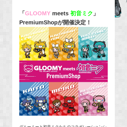
b
「
GLOOMY
meets
初音ミク
」
o
PremiumShopが開催決定！
o
k
グルーミーと初音ミクたちのコラボレーションシ