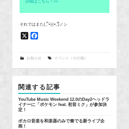
詳細はこちら！>>
それではまた(,, ິ•㉦•,,)ິノシ
X
F
a
c
e
お知らせ
イベント（その他）
b
o
o
関連する記事
k
YouTube Music Weekend 12.0のDay2ヘッドラ
イナーに「ポケモン feat. 初音ミク」が参加決
定！
ボカロ音楽を和楽器のみで奏でる新ライブ企
画！