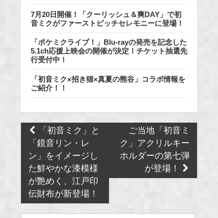
7月20日開催！「クーリッシュ＆爽DAY」で初
音ミクがファーストピッチセレモニーに登場！
「ポケミクライブ！」Blu-rayの発売を記念した
5.1ch応援上映会の開催が決定！チケット抽選先
行受付中！
「初音ミク×招き猫×真夏の熊谷」コラボ情報を
ご紹介！！
Post
「初音ミク」と
ご当地「初音ミ
navigation
「鏡音リン・レ
ク」アクリルキー
ン」をイメージし
ホルダーの第七弾
た鮮やかな漆模様
が登場！
が艶めく、江戸印
伝財布が新登場！
Search