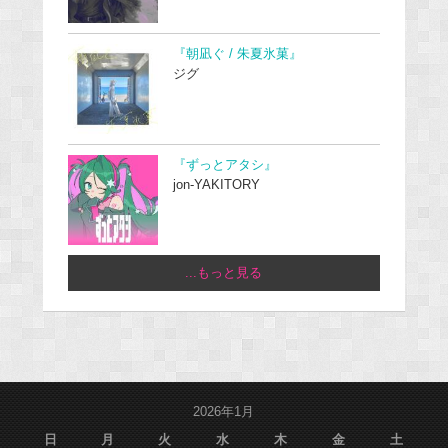
『朝凪ぐ / 朱夏氷菓』
ジグ
『ずっとアタシ』
jon-YAKITORY
...もっと見る
2026年1月
日
月
火
水
木
金
土