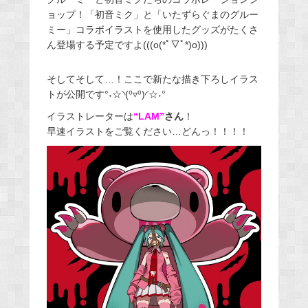
ョップ！「初音ミク」と「いたずらぐまのグルー
ミー」コラボイラストを使用したグッズがたくさ
ん登場する予定ですよ(((o(*ﾟ▽ﾟ*)o)))
そしてそして…！ここで新たな描き下ろしイラス
トが公開です°˖☆◝(⁰▿⁰)◜☆˖°
イラストレーターは
“LAM”
さん
！
早速イラストをご覧ください…どんっ！！！！