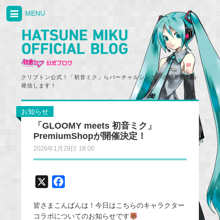
MENU
クリプトン公式！「初音ミク」らバーチャルシンガーの最新情報を
発信します！
お知らせ
「GLOOMY meets 初音ミク」
PremiumShopが開催決定！
2026年1月29日 18:00
X
F
a
皆さまこんばんは！今日はこちらのキャラクター
c
コラボについてのお知らせです
e