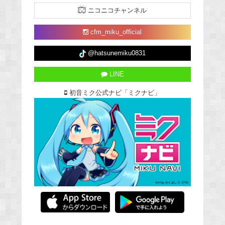
ニコニコチャンネル
cfm_miku_official
@hatsunemiku0831
LINE
初音ミク公式ナビ「ミクナビ」