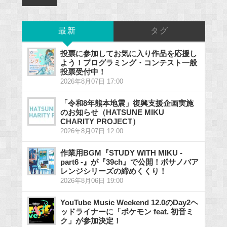
最新
タグ
投票に参加してお気に入り作品を応援し
よう！プログラミング・コンテスト一般
投票受付中！
2026年8月07日 17:00
「令和8年熊本地震」復興支援企画実施
のお知らせ（HATSUNE MIKU
CHARITY PROJECT）
2026年8月07日 12:00
作業用BGM『STUDY WITH MIKU -
part6 -』が『39ch』で公開！ボサノバア
レンジシリーズの締めくくり！
2026年8月06日 19:00
YouTube Music Weekend 12.0のDay2ヘ
ッドライナーに「ポケモン feat. 初音ミ
ク」が参加決定！