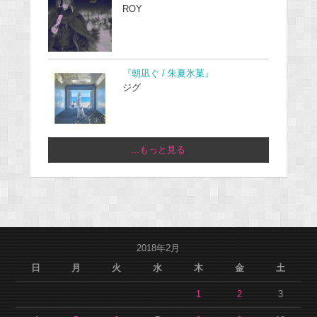
ROY
『朝凪ぐ / 朱夏氷菓』
ジグ
...もっと見る
2018年2月
日
月
火
水
木
金
土
1
2
3