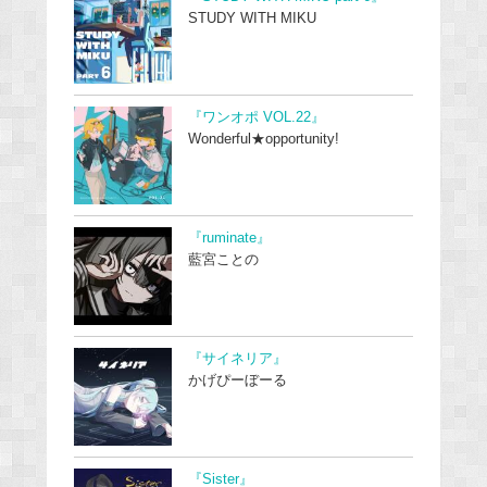
STUDY WITH MIKU
『ワンオポ VOL.22』
Wonderful★opportunity!
『ruminate』
藍宮ことの
『サイネリア』
かげぴーぼーる
『Sister』