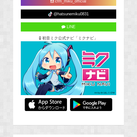
cfm_miku_official
@hatsunemiku0831
LINE
初音ミク公式ナビ「ミクナビ」