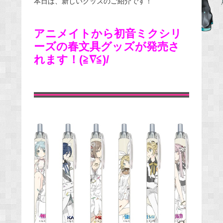
本日は、新しいグッズのご紹介です！
b
o
アニメイトから初音ミクシリ
o
ーズの春文具グッズが発売さ
k
れます！(≧∇≦)/