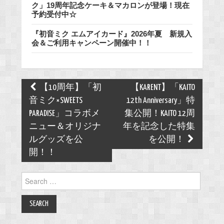
ク」19周年記念ケーキ＆マカロンが登場！現在
予約受付中☆
『初音ミク エムアイカード』2026年夏 新規入
会＆ご利用キャンペーン開催中！！
Post
【10周年】「初
【KARENT】「KAITO
navigation
音ミク×SWEETS
12th Anniversary」特
PARADISE」コラボメ
集公開！KAITO 12周
ニュー＆オリジナ
年を記念した特集
ルグッズを公
を公開！
開！！
Search
for: