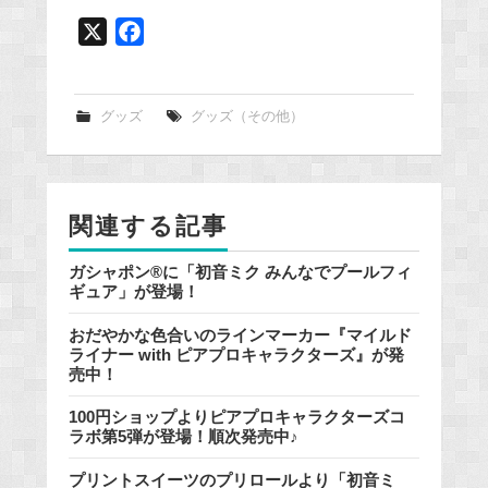
X
F
a
c
e
グッズ
グッズ（その他）
b
o
o
関連する記事
k
ガシャポン®に「初音ミク みんなでプールフィ
ギュア」が登場！
おだやかな色合いのラインマーカー『マイルド
ライナー with ピアプロキャラクターズ』が発
売中！
100円ショップよりピアプロキャラクターズコ
ラボ第5弾が登場！順次発売中♪
プリントスイーツのプリロールより「初音ミ