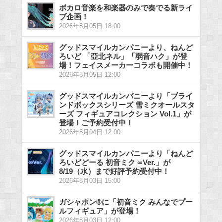
ボカロ音楽を和楽器のみで奏でる新ライ
ブ企画！
2026年8月05日 18:00
グッドスマイルカンパニーより、ねんど
ろいど 「亞北ネル」「弱音ハク」が登
場！フェイスメーカーコラボも開催中！
2026年8月05日 12:00
グッドスマイルカンパニーより「ブライ
ンドボックスシリーズ 雪ミクオールスタ
ーズ フィギュアコレクション Vol.1」が
登場！ご予約受付中！
2026年8月04日 12:00
グッドスマイルカンパニーより「ねんど
ろいどどーる 初音ミク ∞Ver.」が
8/19（水）まで好評予約受付中！
2026年8月03日 15:00
ガシャポン®に「初音ミク みんなでプー
ルフィギュア」が登場！
2026年8月03日 12:00