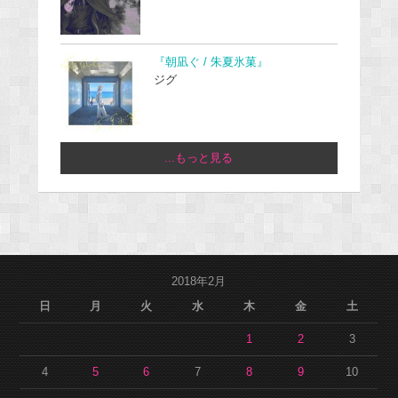
『朝凪ぐ / 朱夏氷菓』
ジグ
...もっと見る
2018年2月
日
月
火
水
木
金
土
1
2
3
4
5
6
7
8
9
10