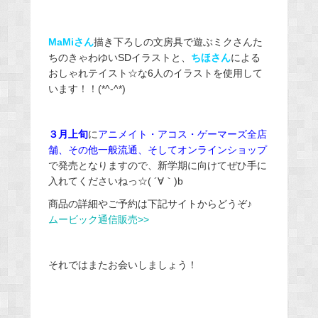
MaMiさん
描き下ろしの文房具で遊ぶミクさんた
ちのきゃわゆいSDイラストと、
ちほさん
による
おしゃれテイスト☆な6人のイラストを使用して
います！！(*^-^*)
３月上旬
に
アニメイト・アコス・ゲーマーズ全店
舗、その他一般流通、そしてオンラインショップ
で発売となりますので、新学期に向けてぜひ手に
入れてくださいねっ☆( ´∀｀)b
商品の詳細やご予約は下記サイトからどうぞ♪
ムービック通信販売>>
それではまたお会いしましょう！