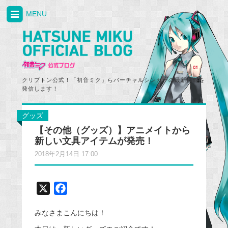
MENU
クリプトン公式！「初音ミク」らバーチャルシンガーの最新情報を
発信します！
グッズ
【その他（グッズ）】アニメイトから
新しい文具アイテムが発売！
2018年2月14日 17:00
X
F
a
みなさまこんにちは！
c
e