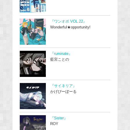
『ワンオポ VOL.22』
Wonderful★opportunity!
『ruminate』
藍宮ことの
『サイネリア』
かげぴーぼーる
『Sister』
ROY