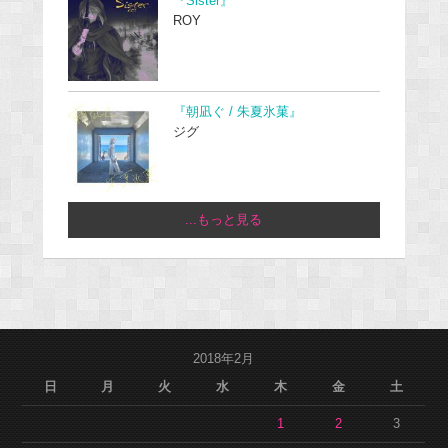
『Sister』
ROY
『朝凪ぐ / 朱夏氷菓』
ジグ
...もっと見る
2018年2月
日
月
火
水
木
金
土
1
2
3