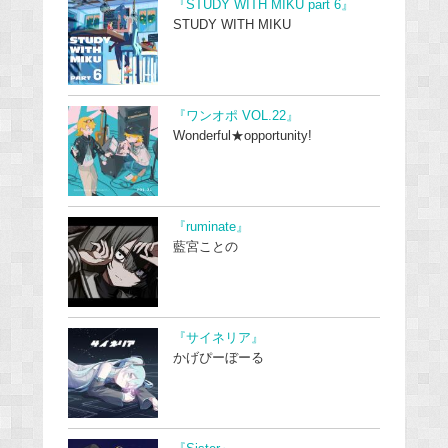
『STUDY WITH MIKU part 6』
STUDY WITH MIKU
『ワンオポ VOL.22』
Wonderful★opportunity!
『ruminate』
藍宮ことの
『サイネリア』
かげぴーぼーる