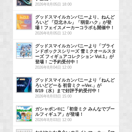
2026年8月05日 18:00
グッドスマイルカンパニーより、ねんど
ろいど 「亞北ネル」「弱音ハク」が登
場！フェイスメーカーコラボも開催中！
2026年8月05日 12:00
グッドスマイルカンパニーより「ブライ
ンドボックスシリーズ 雪ミクオールスタ
ーズ フィギュアコレクション Vol.1」が
登場！ご予約受付中！
2026年8月04日 12:00
グッドスマイルカンパニーより「ねんど
ろいどどーる 初音ミク ∞Ver.」が
8/19（水）まで好評予約受付中！
2026年8月03日 15:00
ガシャポン®に「初音ミク みんなでプー
ルフィギュア」が登場！
2026年8月03日 12:00