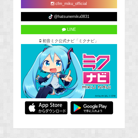
cfm_miku_official
@hatsunemiku0831
LINE
初音ミク公式ナビ「ミクナビ」