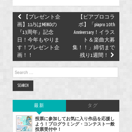
Post
【プレゼント企
【ピアプロコラ
navigation
画】11/5はMEIKOの
ボ】「piapro 10th
『13周年』記念
Anniversary！イラス
日！今年もやりま
ト＆楽曲大募
す！プレゼント企
集！！」締切まで
画！！
残り1週間！
Search
for:
最新
タグ
投票に参加してお気に入り作品を応援し
よう！プログラミング・コンテスト一般
投票受付中！