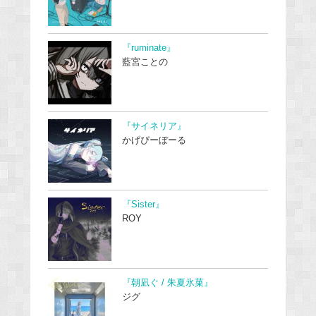
『ruminate』
藍宮ことの
『サイネリア』
かげぴーぼーる
『Sister』
ROY
『朝凪ぐ / 朱夏氷菓』
ジグ