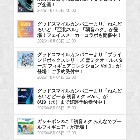
ブ企画！
2026年8月05日 18:00
グッドスマイルカンパニーより、ねんど
ろいど 「亞北ネル」「弱音ハク」が登
場！フェイスメーカーコラボも開催中！
2026年8月05日 12:00
グッドスマイルカンパニーより「ブライ
ンドボックスシリーズ 雪ミクオールスタ
ーズ フィギュアコレクション Vol.1」が
登場！ご予約受付中！
2026年8月04日 12:00
グッドスマイルカンパニーより「ねんど
ろいどどーる 初音ミク ∞Ver.」が
8/19（水）まで好評予約受付中！
2026年8月03日 15:00
ガシャポン®に「初音ミク みんなでプー
ルフィギュア」が登場！
2026年8月03日 12:00