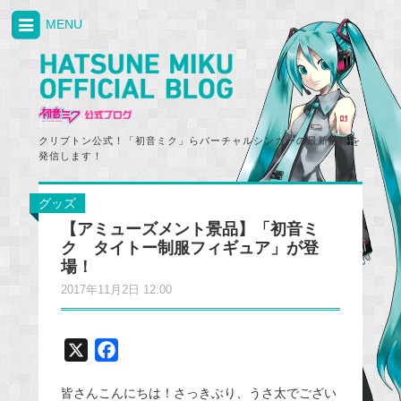
MENU
クリプトン公式！「初音ミク」らバーチャルシンガーの最新情報を
発信します！
グッズ
【アミューズメント景品】「初音ミ
ク タイトー制服フィギュア」が登
場！
2017年11月2日 12:00
X
F
a
皆さんこんにちは！さっきぶり、うさ太でござい
c