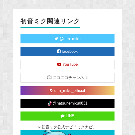
初音ミク関連リンク
@cfm_miku
facebook
YouTube
ニコニコチャンネル
cfm_miku_official
@hatsunemiku0831
LINE
初音ミク公式ナビ「ミクナビ」