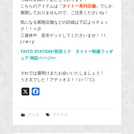
こちらのアイテムは
「タイトー系列店舗」
でしか
展開しておりませんので、ご注意くださいね！
気になる展開店舗などの詳細は下記よりチェッ
ク！！☆彡
三連休中、是非ゲットしてくださいませ！！\
(✧∀✧)/
TAITO STATION×初音ミク タイトー制服フィギ
ュア 特設ページ>>
それでは週明けまたお会いいたしましょう！
うさ太でした！アディオス！！(∩'▽'⊂)
X
F
a
c
e
グッズ
プライズ
b
o