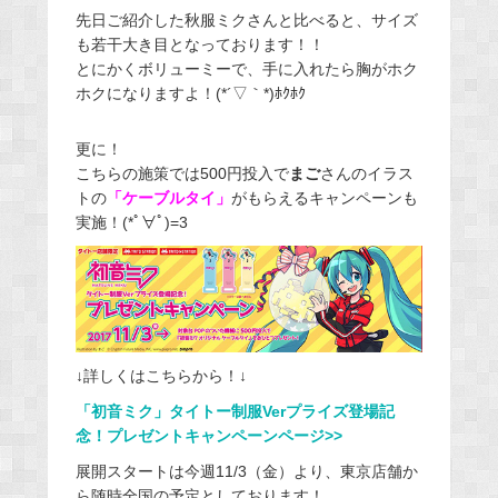
先日ご紹介した秋服ミクさんと比べると、サイズ
も若干大き目となっております！！
とにかくボリューミーで、手に入れたら胸がホク
ホクになりますよ！(*´▽｀*)ﾎｸﾎｸ
更に！
こちらの施策では500円投入で
まご
さんのイラス
トの
「ケーブルタイ」
がもらえるキャンペーンも
実施！(*ﾟ∀ﾟ)=3
↓詳しくはこちらから！↓
「初音ミク」タイトー制服Verプライズ登場記
念！プレゼントキャンペーンページ>>
展開スタートは今週11/3（金）より、東京店舗か
ら随時全国の予定としております！