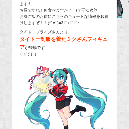
ます！
e
お昼ですね！何食べますか？！(∩'▽'⊂)ｾｲｯ
b
お昼ご飯のお供にこちらのキュートな情報をお届
o
けしますぞ！！(*ﾟ∀ﾟ)=3ｺﾞｯｺﾞｺﾞｰ
o
タイトープライズさんより、
k
タイトー制服を着たミクさんフィギュ
ア
が登場です！
ﾊﾞﾊﾞﾝ！！