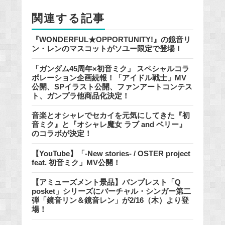
o
関連する記事
k
『WONDERFUL★OPPORTUNITY!』の鏡音リ
ン・レンのマスコットがソユー限定で登場！
「ガンダム45周年×初音ミク」 スペシャルコラ
ボレーション企画続報！「アイドル戦士」MV
公開、SPイラスト公開、ファンアートコンテス
ト、ガンプラ他商品化決定！
音楽とオシャレでセカイを元気にしてきた『初
音ミク』と『オシャレ魔女 ラブ and ベリー』
のコラボが決定！
【YouTube】「-New stories- / OSTER project
feat. 初音ミク」MV公開！
【アミューズメント景品】バンプレスト「Q
posket」シリーズにバーチャル・シンガー第二
弾「鏡音リン＆鏡音レン」が2/16（木）より登
場！