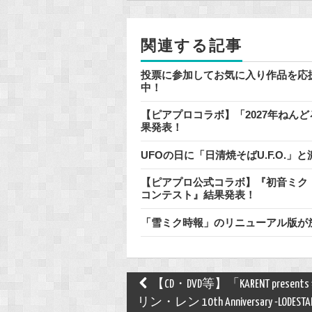
o
o
関連する記事
k
投票に参加してお気に入り作品を応
中！
【ピアプロコラボ】「2027年ねん
果発表！
UFOの日に「日清焼そばU.F.O.
【ピアプロ公式コラボ】『初音ミク「
コンテスト』結果発表！
「雪ミク時報」のリニューアル版が
Post
【CD・DVD等】「KARENT present
navigation
リン・レン 10th Anniversary -LODEST