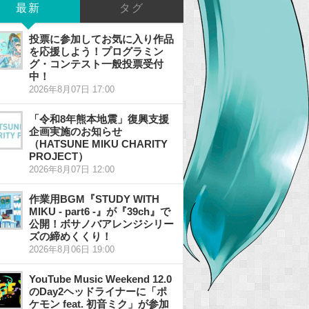
最新
タグ
投票に参加してお気に入り作品
を応援しよう！プログラミン
グ・コンテスト一般投票受付
中！
2026年8月07日 17:00
「令和8年熊本地震」復興支援
企画実施のお知らせ
（HATSUNE MIKU CHARITY
PROJECT）
2026年8月07日 12:00
作業用BGM『STUDY WITH
MIKU - part6 -』が『39ch』で
公開！ボサノバアレンジシリー
ズの締めくくり！
2026年8月06日 19:00
YouTube Music Weekend 12.0
のDay2ヘッドライナーに「ポ
ケモン feat. 初音ミク」が参加