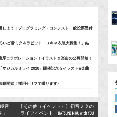
援しよう！プログラミング・コンテスト一般投票受付
どろいど雪ミク＆ラビット・ユキネ衣装大募集！」結
」と濃厚コラボレーション！イラスト＆楽曲の公募開始！
マジカルミライ 2026」開催記念☆イラスト&楽曲
放映開始！採用セリフで喋ります♪
s 鏡音
【その他（イベント）】初音ミクの
AR-」
ライブイベント「HATSUNE MIKU with YOU