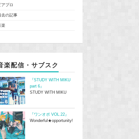
ピアプロ
過去の記事
音楽
音楽配信・サブスク
『STUDY WITH MIKU
part 6』
STUDY WITH MIKU
『ワンオポ VOL.22』
Wonderful★opportunity!