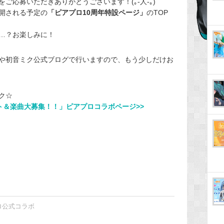
ご応募いただきありがとうございます！(｡-人-｡)
開される予定の
「ピアプロ10周年特設ページ」
のTOP
…？お楽しみに！
や初音ミク公式ブログで行いますので、もう少しだけお
ク☆
ry！イラスト＆楽曲大募集！！」ピアプロコラボページ>>
ロ公式コラボ