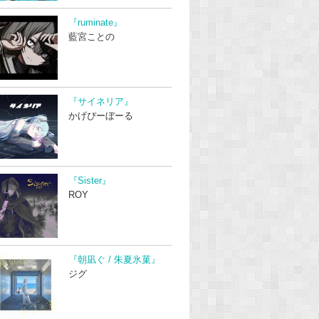
『ruminate』
藍宮ことの
『サイネリア』
かげぴーぼーる
『Sister』
ROY
『朝凪ぐ / 朱夏氷菓』
ジグ