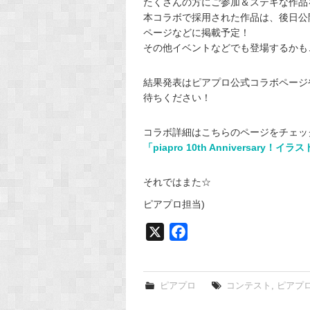
たくさんの方にご参加＆ステキな作品を
本コラボで採用された作品は、後日公
ページなどに掲載予定！
その他イベントなどでも登場するかも
結果発表はピアプロ公式コラボページ
待ちください！
コラボ詳細はこちらのページをチェッ
「piapro 10th Anniversa
それではまた☆
ピアプロ担当)
X
F
a
c
e
ピアプロ
コンテスト
,
ピアプ
b