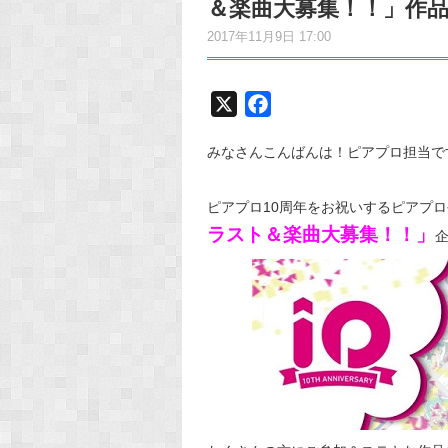
＆楽曲大募集！！」作
2017年11月9日 17:00
X
F
a
みなさんこんばんは！ピアプロ担当で
c
e
ピアプロ10周年をお祝いするピアプ
b
ラスト＆楽曲大募集！！」
o
o
k