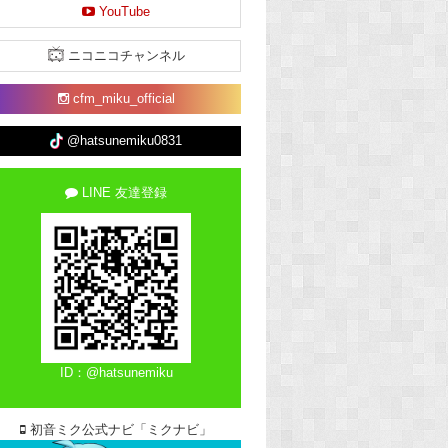
YouTube
ニコニコチャンネル
cfm_miku_official
@hatsunemiku0831
LINE 友達登録
ID：@hatsunemiku
初音ミク公式ナビ「ミクナビ」