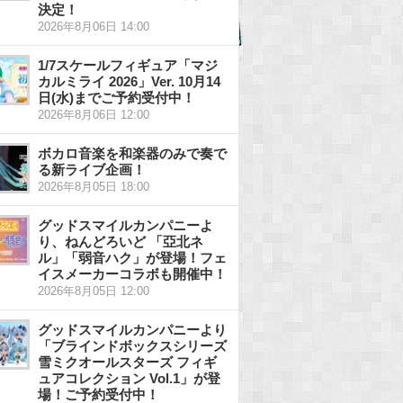
決定！
2026年8月06日 14:00
1/7スケールフィギュア「マジ
カルミライ 2026」Ver. 10月14
日(水)までご予約受付中！
2026年8月06日 12:00
ボカロ音楽を和楽器のみで奏で
る新ライブ企画！
2026年8月05日 18:00
グッドスマイルカンパニーよ
り、ねんどろいど 「亞北ネ
ル」「弱音ハク」が登場！フェ
イスメーカーコラボも開催中！
2026年8月05日 12:00
グッドスマイルカンパニーより
「ブラインドボックスシリーズ
雪ミクオールスターズ フィギ
ュアコレクション Vol.1」が登
場！ご予約受付中！