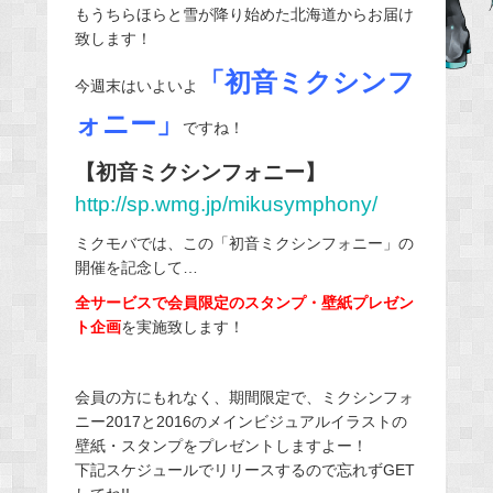
もうちらほらと雪が降り始めた北海道からお届け
e
致します！
b
「初音ミクシンフ
o
今週末はいよいよ
o
ォニー」
ですね！
k
【初音ミクシンフォニー】
http://sp.wmg.jp/mikusymphony/
ミクモバでは、この「初音ミクシンフォニー」の
開催を記念して…
全サービスで会員限定のスタンプ・壁紙プレゼン
ト企画
を実施致します！
会員の方にもれなく、期間限定で、ミクシンフォ
ニー2017と2016のメインビジュアルイラストの
壁紙・スタンプをプレゼントしますよー！
下記スケジュールでリリースするので忘れずGET