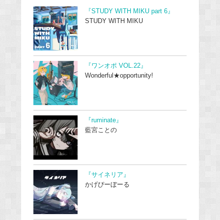
『STUDY WITH MIKU part 6』
STUDY WITH MIKU
『ワンオポ VOL.22』
Wonderful★opportunity!
『ruminate』
藍宮ことの
『サイネリア』
かげぴーぼーる