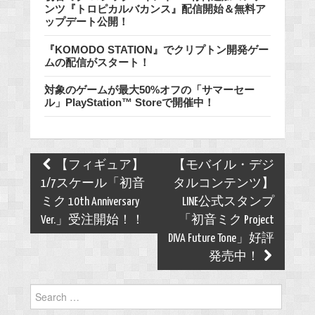
ンツ『トロピカルバカンス』配信開始＆無料ア
ップデート公開！
『KOMODO STATION』でクリプトン開発ゲー
ムの配信がスタート！
対象のゲームが最大50%オフの「サマーセー
ル」PlayStation™ Storeで開催中！
Post
【フィギュア】
【モバイル・デジ
navigation
1/7スケール「初音
タルコンテンツ】
ミク 10th Anniversary
LINE公式スタンプ
Ver.」受注開始！！
「初音ミク Project
DIVA Future Tone」好評
発売中！
Search
for: