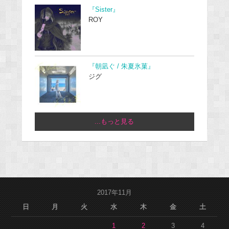
『Sister』
ROY
『朝凪ぐ / 朱夏氷菓』
ジグ
...もっと見る
2017年11月
日
月
火
水
木
金
土
1
2
3
4