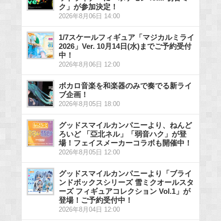
ク」が参加決定！
2026年8月06日 14:00
1/7スケールフィギュア「マジカルミライ
2026」Ver. 10月14日(水)までご予約受付
中！
2026年8月06日 12:00
ボカロ音楽を和楽器のみで奏でる新ライ
ブ企画！
2026年8月05日 18:00
グッドスマイルカンパニーより、ねんど
ろいど 「亞北ネル」「弱音ハク」が登
場！フェイスメーカーコラボも開催中！
2026年8月05日 12:00
グッドスマイルカンパニーより「ブライ
ンドボックスシリーズ 雪ミクオールスタ
ーズ フィギュアコレクション Vol.1」が
登場！ご予約受付中！
2026年8月04日 12:00