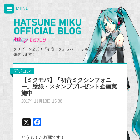
MENU
クリプトン公式！「初音ミク」らバーチャルシンガーの最新情報を
発信します！
デジコン
【ミクモバ】「初音ミクシンフォニ
ー」壁紙・スタンププレゼント企画実
施中
2017年11月13日 15:38
X
F
a
どうも！たれ蔵です！
c