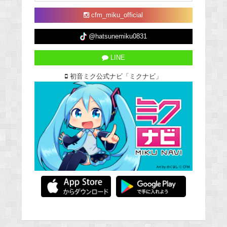
cfm_miku_official
@hatsunemiku0831
LINE
初音ミク公式ナビ「ミクナビ」