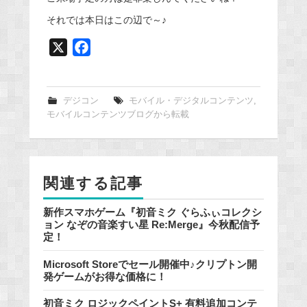
それでは本日はこの辺で～♪
X
F
a
c
e
デジコン
モバイル・デジタルコンテンツ
,
モバイルコンテンツブログから転載
b
o
o
k
関連する記事
新作スマホゲーム『初音ミク ぐらふぃコレクシ
ョン なぞの音楽すい星 Re:Merge』今秋配信予
定！
Microsoft Storeでセール開催中♪クリプトン開
発ゲームがお得な価格に！
初音ミク ロジックペイントS+ 有料追加コンテ