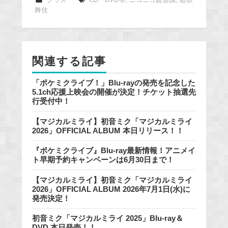
グッズ
CD・DVD等
,
ニコニコ超会議
,
超歌
舞伎
b
o
o
k
関連する記事
「ポケミクライブ！」Blu-rayの発売を記念した
5.1ch応援上映会の開催が決定！チケット抽選先
行受付中！
【マジカルミライ】初音ミク「マジカルミライ
2026」OFFICIAL ALBUM 本日リリース！！
『ポケミクライブ』Blu-ray最新情報！アニメイ
ト早期予約キャンペーンは6月30日まで！
【マジカルミライ】初音ミク「マジカルミライ
2026」OFFICIAL ALBUM 2026年7月1日(水)に
発売決定！
初音ミク「マジカルミライ 2025」Blu-ray＆
DVD 本日発売！！