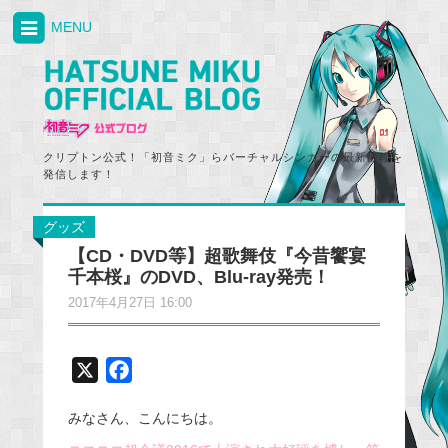
MENU
クリプトン公式！「初音ミク」らバーチャルシンガーの最新情報を
発信します！
グッズ
【CD・DVD等】超歌舞伎『今昔饗宴
千本桜』のDVD、Blu-ray発売！
2017年4月27日 16:00
X
F
a
みなさん、こんにちは。
c
e