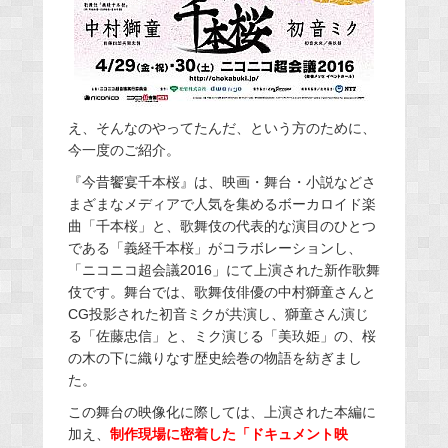
え、そんなのやってたんだ、という方のために、
今一度のご紹介。
『今昔饗宴千本桜』は、映画・舞台・小説などさ
まざまなメディアで人気を集めるボーカロイド楽
曲「千本桜」と、歌舞伎の代表的な演目のひとつ
である「義経千本桜」がコラボレーションし、
「ニコニコ超会議2016」にて上演された新作歌舞
伎です。舞台では、歌舞伎俳優の中村獅童さんと
CG投影された初音ミクが共演し、獅童さん演じ
る「佐藤忠信」と、ミク演じる「美玖姫」の、桜
の木の下に織りなす歴史絵巻の物語を紡ぎまし
た。
この舞台の映像化に際しては、上演された本編に
加え、
制作現場に密着した「ドキュメント映