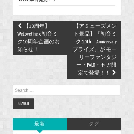
Post
【10周年】
【アミューズメン
navigation
WeLoveFine x 初音ミ
ト景品】『初音ミ
ク10周年企画のお
ク 10th Anniversary
知らせ！
プライズ』が モー
リーファンタジ
ー・PALO・セガ限
定で登場！！
Search
for:
最新
タグ