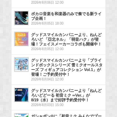
2026年8月06日 12:00
ボカロ音楽を和楽器のみで奏でる新ライ
ブ企画！
2026年8月05日 18:00
グッドスマイルカンパニーより、ねんど
ろいど 「亞北ネル」「弱音ハク」が登
場！フェイスメーカーコラボも開催中！
2026年8月05日 12:00
グッドスマイルカンパニーより「ブライ
ンドボックスシリーズ 雪ミクオールスタ
ーズ フィギュアコレクション Vol.1」が
登場！ご予約受付中！
2026年8月04日 12:00
グッドスマイルカンパニーより「ねんど
ろいどどーる 初音ミク ∞Ver.」が
8/19（水）まで好評予約受付中！
2026年8月03日 15:00
ガシャポン®に「初音ミク みんなでプー