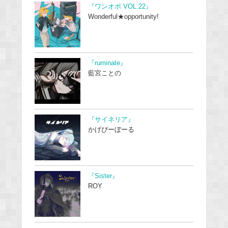
『ワンオポ VOL.22』
Wonderful★opportunity!
『ruminate』
藍宮ことの
『サイネリア』
かげぴーぼーる
『Sister』
ROY