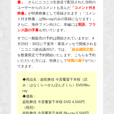
像」
、さらにニコニコ生放送で配信された当時の
ユーザーからのコメントも含んだ
「コメント付き
映像」
が特典映像として収録されます（「コメン
ト付き映像」はBlu-rayのみの収録になります）。
さらに、海外ファン向けに、本編には
英語、フラ
ンス語の字幕
も付いています。
すでに一般販売の予約は開始されていますが、4
月29日・30日に千葉市・幕張メッセで開催される
「ニコニコ超会議2017」では、
「超会議限定盤」
を数量限定で予約開始いたします。こちらを予約
いただいた方には、特典として
特製の扇子
がつい
てきます。
◆商品名：超歌舞伎 今昔饗宴千本桜（読
み：はなくらべせんぼんざくら）DVD/Blu-
ray
◆価格：
超歌舞伎 今昔饗宴千本桜 DVD 4,500円
（税別）
超歌舞伎 今昔饗宴千本桜 Blu-ray 5,500円