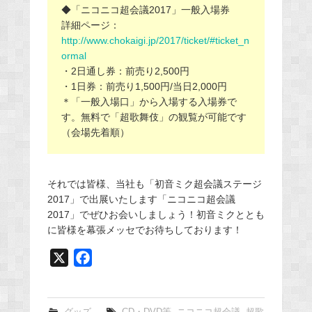
◆「ニコニコ超会議2017」一般入場券
詳細ページ：
http://www.chokaigi.jp/2017/ticket/#ticket_n
ormal
・2日通し券：前売り2,500円
・1日券：前売り1,500円/当日2,000円
＊「一般入場口」から入場する入場券で
す。無料で「超歌舞伎」の観覧が可能です
（会場先着順）
それでは皆様、当社も「初音ミク超会議ステージ
2017」で出展いたします「ニコニコ超会議
2017」でぜひお会いしましょう！初音ミクととも
に皆様を幕張メッセでお待ちしております！
X
F
a
c
e