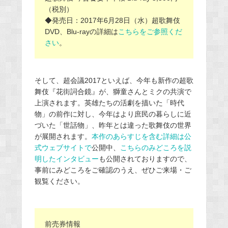
（税別）
◆発売日：2017年6月28日（水）超歌舞伎
DVD、Blu-rayの詳細は
こちらをご参照くだ
さい
。
そして、超会議2017といえば、今年も新作の超歌
舞伎『花街詞合鏡』が、獅童さんとミクの共演で
上演されます。英雄たちの活劇を描いた「時代
物」の前作に対し、今年はより庶民の暮らしに近
づいた「世話物」、昨年とは違った歌舞伎の世界
が展開されます。
本作のあらすじを含む詳細は公
式ウェブサイトで
公開中、
こちらのみどころを説
明したインタビュー
も公開されておりますので、
事前にみどころをご確認のうえ、ぜひご来場・ご
観覧ください。
前売券情報