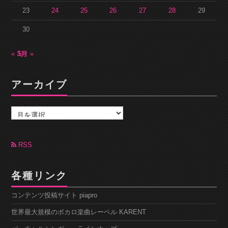
23
24
25
26
27
28
29
30
« 3月
5月 »
アーカイブ
ア
ー
カ
イ
ブ
RSS
各種リンク
コンテンツ投稿サイト piapro
世界最大規模のボカロ楽曲レーベル KARENT