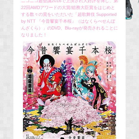
ニコニコ超会議2016で上演され大好評を博し、第
22回AMDアワードの大賞/総務大臣賞をはじめと
b
する数々の賞をいただいた「超歌舞伎 Supported
o
by NTT 『今昔饗宴千本桜』（はなくらべせんぼ
o
んざくら）」のDVD、Blu-rayが発売されることに
k
なりました！