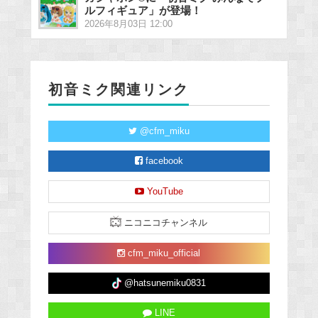
ルフィギュア」が登場！
2026年8月03日 12:00
初音ミク関連リンク
@cfm_miku
facebook
YouTube
ニコニコチャンネル
cfm_miku_official
@hatsunemiku0831
LINE