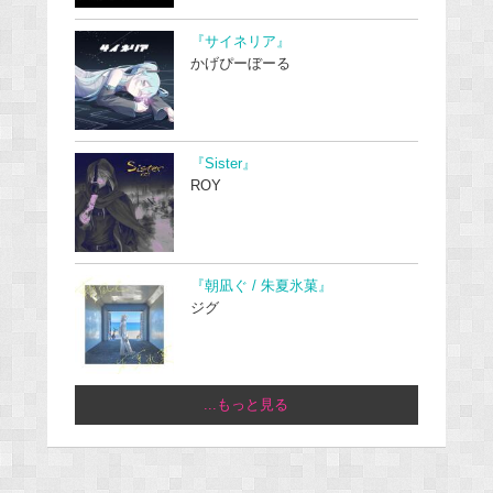
『サイネリア』
かげぴーぼーる
『Sister』
ROY
『朝凪ぐ / 朱夏氷菓』
ジグ
...もっと見る