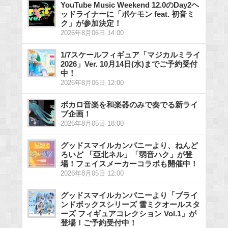
YouTube Music Weekend 12.0のDay2ヘ
ッドライナーに「ポケモン feat. 初音ミ
ク」が参加決定！
2026年8月06日 14:00
1/7スケールフィギュア「マジカルミライ
2026」Ver. 10月14日(水)までご予約受付
中！
2026年8月06日 12:00
ボカロ音楽を和楽器のみで奏でる新ライ
ブ企画！
2026年8月05日 18:00
グッドスマイルカンパニーより、ねんど
ろいど 「亞北ネル」「弱音ハク」が登
場！フェイスメーカーコラボも開催中！
2026年8月05日 12:00
グッドスマイルカンパニーより「ブライ
ンドボックスシリーズ 雪ミクオールスタ
ーズ フィギュアコレクション Vol.1」が
登場！ご予約受付中！