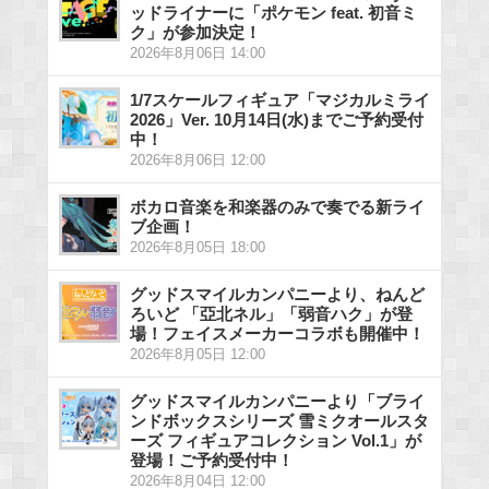
ッドライナーに「ポケモン feat. 初音ミ
ク」が参加決定！
2026年8月06日 14:00
1/7スケールフィギュア「マジカルミライ
2026」Ver. 10月14日(水)までご予約受付
中！
2026年8月06日 12:00
ボカロ音楽を和楽器のみで奏でる新ライ
ブ企画！
2026年8月05日 18:00
グッドスマイルカンパニーより、ねんど
ろいど 「亞北ネル」「弱音ハク」が登
場！フェイスメーカーコラボも開催中！
2026年8月05日 12:00
グッドスマイルカンパニーより「ブライ
ンドボックスシリーズ 雪ミクオールスタ
ーズ フィギュアコレクション Vol.1」が
登場！ご予約受付中！
2026年8月04日 12:00