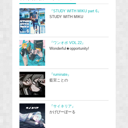
『STUDY WITH MIKU part 6』
STUDY WITH MIKU
『ワンオポ VOL.22』
Wonderful★opportunity!
『ruminate』
藍宮ことの
『サイネリア』
かげぴーぼーる