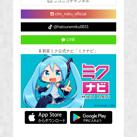
ニコニコチャンネル
cfm_miku_official
@hatsunemiku0831
LINE
初音ミク公式ナビ「ミクナビ」