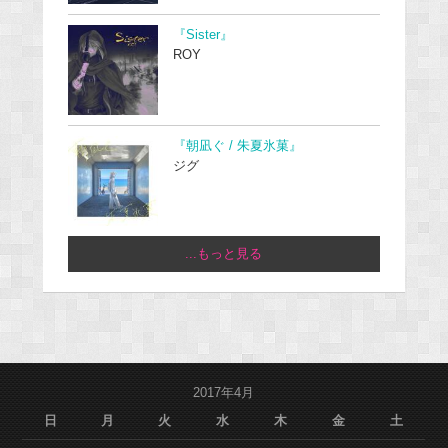
『Sister』
ROY
『朝凪ぐ / 朱夏氷菓』
ジグ
...もっと見る
2017年4月
日
月
火
水
木
金
土