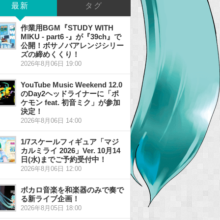
最新
タグ
作業用BGM『STUDY WITH
MIKU - part6 -』が『39ch』で
公開！ボサノバアレンジシリー
ズの締めくくり！
2026年8月06日 19:00
YouTube Music Weekend 12.0
のDay2ヘッドライナーに「ポ
ケモン feat. 初音ミク」が参加
決定！
2026年8月06日 14:00
1/7スケールフィギュア「マジ
カルミライ 2026」Ver. 10月14
日(水)までご予約受付中！
2026年8月06日 12:00
ボカロ音楽を和楽器のみで奏で
る新ライブ企画！
2026年8月05日 18:00