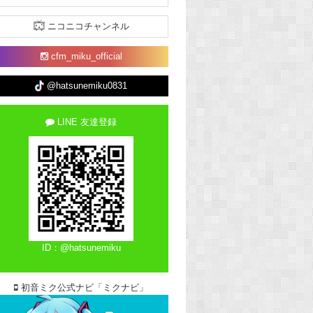
ニコニコチャンネル
cfm_miku_official
@hatsunemiku0831
LINE 友達登録
ID：@hatsunemiku
初音ミク公式ナビ「ミクナビ」