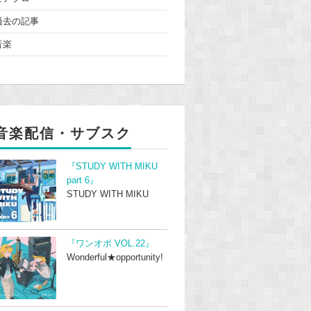
過去の記事
音楽
音楽配信・サブスク
『STUDY WITH MIKU
part 6』
STUDY WITH MIKU
『ワンオポ VOL.22』
Wonderful★opportunity!