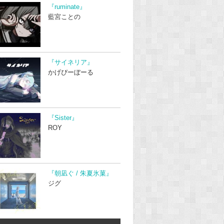
『ruminate』
藍宮ことの
『サイネリア』
かげぴーぼーる
『Sister』
ROY
『朝凪ぐ / 朱夏氷菓』
ジグ