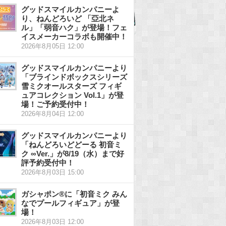
グッドスマイルカンパニーよ
り、ねんどろいど 「亞北ネ
ル」「弱音ハク」が登場！フェ
イスメーカーコラボも開催中！
2026年8月05日 12:00
グッドスマイルカンパニーより
「ブラインドボックスシリーズ
雪ミクオールスターズ フィギ
ュアコレクション Vol.1」が登
場！ご予約受付中！
2026年8月04日 12:00
グッドスマイルカンパニーより
「ねんどろいどどーる 初音ミ
ク ∞Ver.」が8/19（水）まで好
評予約受付中！
2026年8月03日 15:00
ガシャポン®に「初音ミク みん
なでプールフィギュア」が登
場！
2026年8月03日 12:00