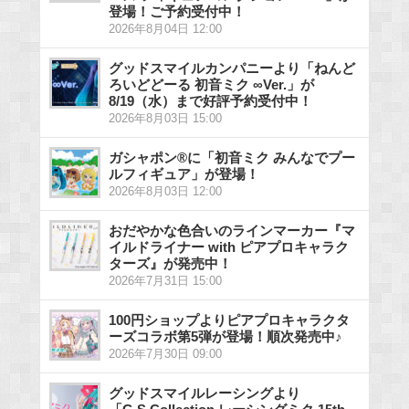
登場！ご予約受付中！
2026年8月04日 12:00
グッドスマイルカンパニーより「ねんど
ろいどどーる 初音ミク ∞Ver.」が
8/19（水）まで好評予約受付中！
2026年8月03日 15:00
ガシャポン®に「初音ミク みんなでプー
ルフィギュア」が登場！
2026年8月03日 12:00
おだやかな色合いのラインマーカー『マ
イルドライナー with ピアプロキャラク
ターズ』が発売中！
2026年7月31日 15:00
100円ショップよりピアプロキャラクタ
ーズコラボ第5弾が登場！順次発売中♪
2026年7月30日 09:00
グッドスマイルレーシングより