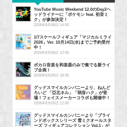
YouTube Music Weekend 12.0のDay2ヘ
ッドライナーに「ポケモン feat. 初音ミ
ク」が参加決定！
2026年8月06日 14:00
1/7スケールフィギュア「マジカルミライ
2026」Ver. 10月14日(水)までご予約受付
中！
2026年8月06日 12:00
ボカロ音楽を和楽器のみで奏でる新ライ
ブ企画！
2026年8月05日 18:00
グッドスマイルカンパニーより、ねんど
ろいど 「亞北ネル」「弱音ハク」が登
場！フェイスメーカーコラボも開催中！
2026年8月05日 12:00
グッドスマイルカンパニーより「ブライ
ンドボックスシリーズ 雪ミクオールスタ
ーズ フィギュアコレクション Vol.1」が