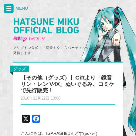
MENU
クリプトン公式！「初音ミク」らバーチャルシンガーの最新情報を
発信します！
グッズ
【その他（グッズ）】Giftより「鏡音
リン・レン V4X」ぬいぐるみ、コミケ
で先行販売！
2016年12月22日 13:00
X
F
a
こんにちは、IGARASHIはんどす(pq･v･)
c