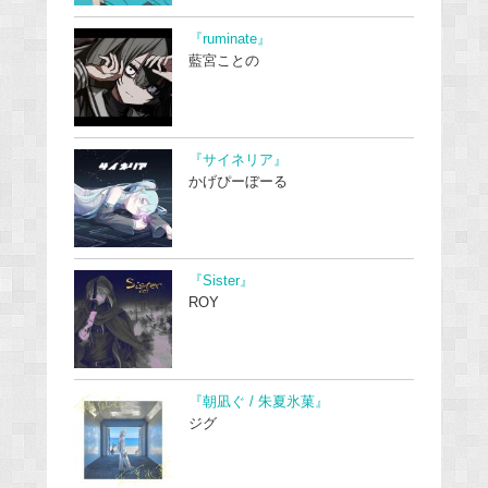
『ruminate』
藍宮ことの
『サイネリア』
かげぴーぼーる
『Sister』
ROY
『朝凪ぐ / 朱夏氷菓』
ジグ