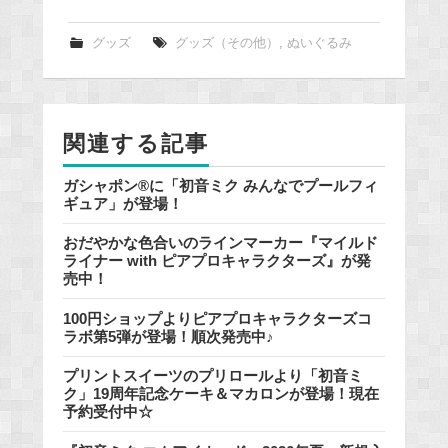
c
e
グッズ
グッズ（その他）
,
ぬいぐるみ
b
o
o
関連する記事
k
ガシャポン®に「初音ミク みんなでプールフィ
ギュア」が登場！
おだやかな色合いのラインマーカー『マイルド
ライナー with ピアプロキャラクターズ』が発
売中！
100円ショップよりピアプロキャラクターズコ
ラボ第5弾が登場！順次発売中♪
プリントスイーツのプリロールより「初音ミ
ク」19周年記念ケーキ＆マカロンが登場！現在
予約受付中☆