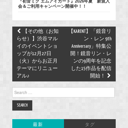
『初音ミク エムアイカード』2026年夏 新規入
会＆ご利用キャンペーン開催中！！
Post
【その他（お知
【KARENT】「鏡音リ
navigation
らせ）】渋谷マル
ン・レン 9th
イのイベントショ
Anniversary」特集公
ップが12月27日
開！鏡音リン・レ
（火）からお正月
ンの9周年を記念
テーマにリニュー
した15作品を配信
アル♪
開始！
Search
for:
最新
タグ