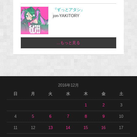
『ずっとアタシ』
jon-YAKITORY
...もっと見る
2016年12月
日
月
火
水
木
金
土
1
2
3
4
5
6
7
8
9
10
11
12
13
14
15
16
17