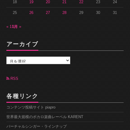
18
19
20
21
22
23
24
25
26
27
28
29
30
31
« 11月
1月 »
アーカイブ
ア
ー
カ
イ
ブ
RSS
各種リンク
コンテンツ投稿サイト piapro
世界最大規模のボカロ楽曲レーベル KARENT
バーチャルシンガー・ラインナップ