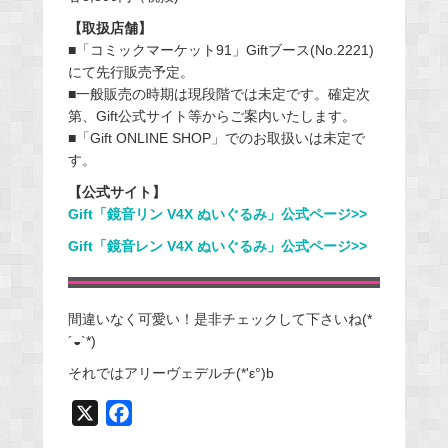
【取扱店舗】
■「コミックマーケット91」Giftブース(No.2221)
にて先行販売予定。
■一般販売の時期は現段階では未定です。確定次
第、Gift公式サイト等からご案内いたします。
■「Gift ONLINE SHOP」でのお取扱いは未定で
す。
【公式サイト】
Gift「鏡音リン V4X ぬいぐるみ」公式ページ>>
Gift「鏡音レン V4X ぬいぐるみ」公式ページ>>
間違いなく可愛い！是非チェックして下さいね(*
´◒`*)
それではアリーヴェデルチ(*'ε°)b
X
F
a