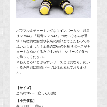
パワフル＆チャーミングなツインボーカル「鏡音
リン V4X」「鏡音レン V4X」のぬいぐるみが登
場！特徴的な髪型や衣装の細部までこだわって再
現いたしました！全高約20㎝のお座りポーズがキ
ュートなぬいぐるみです♪ぜひ、シリーズで並べ
て飾ってください♪
※ねんどろいどぷらすシリーズとは異なり、ぬい
ぐるみ内部に関節パーツは仕込まれておりませ
ん。
【サイズ】
全高約20cm（座った状態）
【小売価格】
各3,800円（税抜)