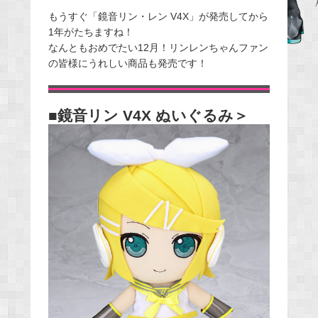
e
もうすぐ「鏡音リン・レン V4X」が発売してから
1年がたちますね！
b
なんともおめでたい12月！リンレンちゃんファン
o
の皆様にうれしい商品も発売です！
o
k
■鏡音リン V4X ぬいぐるみ＞