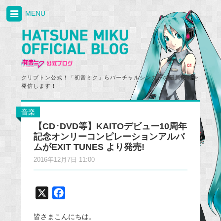
MENU
クリプトン公式！「初音ミク」らバーチャルシンガーの最新情報を
発信します！
音楽
【CD･DVD等】KAITOデビュー10周年
記念オンリーコンピレーションアルバ
ムがEXIT TUNES より発売!
2016年12月7日 11:00
X
F
a
皆さまこんにちは。
c