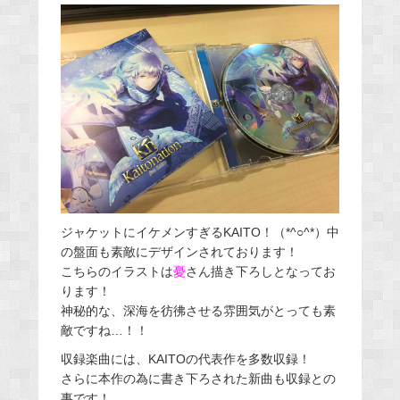
ジャケットにイケメンすぎるKAITO！（*^○^*）中
の盤面も素敵にデザインされております！
こちらのイラストは
憂
さん描き下ろしとなってお
ります！
神秘的な、深海を彷彿させる雰囲気がとっても素
敵ですね…！！
収録楽曲には、KAITOの代表作を多数収録！
さらに本作の為に書き下ろされた新曲も収録との
事です！