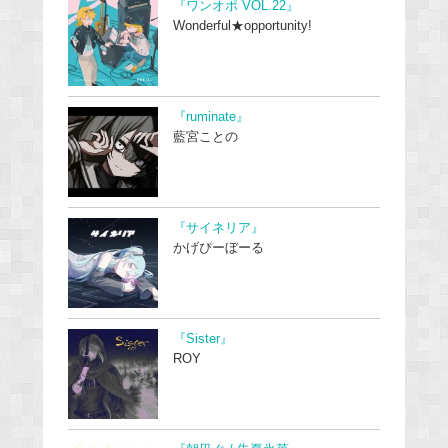
『ワンオポ VOL.22』
Wonderful★opportunity!
『ruminate』
藍宮ことの
『サイネリア』
かげぴーぼーる
『Sister』
ROY