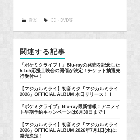
a
c
e
音楽
CD・DVD等
b
o
o
関連する記事
k
「ポケミクライブ！」Blu-rayの発売を記念した
5.1ch応援上映会の開催が決定！チケット抽選先
行受付中！
【マジカルミライ】初音ミク「マジカルミライ
2026」OFFICIAL ALBUM 本日リリース！！
『ポケミクライブ』Blu-ray最新情報！アニメイ
ト早期予約キャンペーンは6月30日まで！
【マジカルミライ】初音ミク「マジカルミライ
2026」OFFICIAL ALBUM 2026年7月1日(水)に
発売決定！