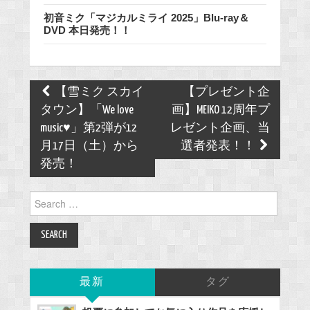
初音ミク「マジカルミライ 2025」Blu-ray＆
DVD 本日発売！！
Post
【雪ミク スカイ
【プレゼント企
navigation
タウン】「We love
画】MEIKO 12周年プ
music♥」第2弾が12
レゼント企画、当
月17日（土）から
選者発表！！
発売！
Search
for:
最新
タグ