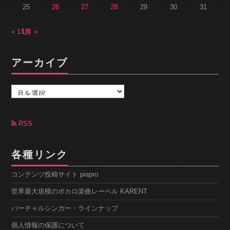
25
26
27
28
29
30
31
« 11月
1月 »
アーカイブ
ア
ー
カ
イ
ブ
RSS
各種リンク
コンテンツ投稿サイト piapro
世界最大規模のボカロ楽曲レーベル KARENT
バーチャルシンガー・ラインナップ
個人情報の保護について