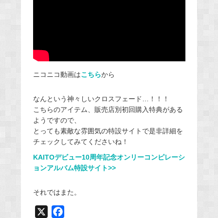
ニコニコ動画は
こちら
から
なんという神々しいクロスフェード…！！！
こちらのアイテム、販売店別初回購入特典がある
ようですので、
とっても素敵な雰囲気の特設サイトで是非詳細を
チェックしてみてくださいね！
KAITOデビュー10周年記念オンリーコンピレーシ
ョンアルバム特設サイト>>
それではまた。
X
F