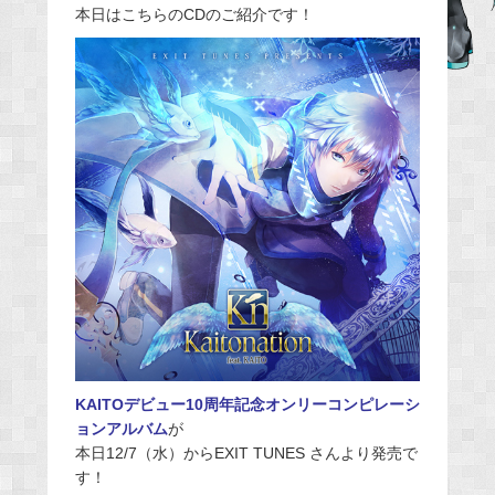
本日はこちらのCDのご紹介です！
e
b
o
o
k
KAITOデビュー10周年記念オンリーコンピレーシ
ョンアルバム
が
本日12/7（水）からEXIT TUNES さんより発売で
す！