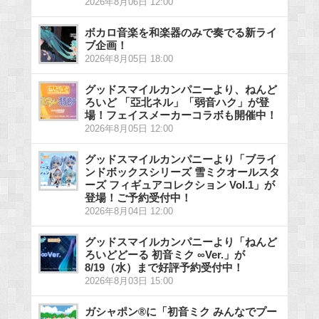
2026年8月06日 12:00
ボカロ音楽を和楽器のみで奏でる新ライ
ブ企画！
2026年8月05日 18:00
グッドスマイルカンパニーより、ねんど
ろいど 「亞北ネル」「弱音ハク」が登
場！フェイスメーカーコラボも開催中！
2026年8月05日 12:00
グッドスマイルカンパニーより「ブライ
ンドボックスシリーズ 雪ミクオールスタ
ーズ フィギュアコレクション Vol.1」が
登場！ご予約受付中！
2026年8月04日 12:00
グッドスマイルカンパニーより「ねんど
ろいどどーる 初音ミク ∞Ver.」が
8/19（水）まで好評予約受付中！
2026年8月03日 15:00
ガシャポン®に「初音ミク みんなでプー