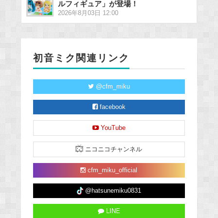
ルフィギュア」が登場！
2026年8月03日 12:00
初音ミク関連リンク
@cfm_miku
facebook
YouTube
ニコニコチャンネル
cfm_miku_official
@hatsunemiku0831
LINE