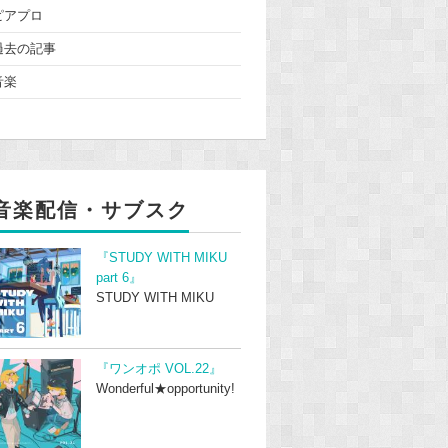
ピアプロ
過去の記事
音楽
音楽配信・サブスク
『STUDY WITH MIKU
part 6』
STUDY WITH MIKU
『ワンオポ VOL.22』
Wonderful★opportunity!