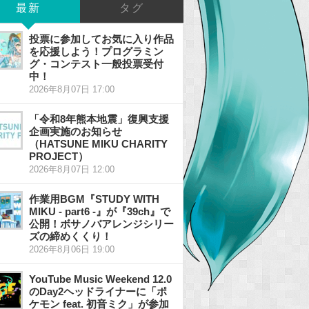
最新
タグ
投票に参加してお気に入り作品
を応援しよう！プログラミン
グ・コンテスト一般投票受付
中！
2026年8月07日 17:00
「令和8年熊本地震」復興支援
企画実施のお知らせ
（HATSUNE MIKU CHARITY
PROJECT）
2026年8月07日 12:00
作業用BGM『STUDY WITH
MIKU - part6 -』が『39ch』で
公開！ボサノバアレンジシリー
ズの締めくくり！
2026年8月06日 19:00
YouTube Music Weekend 12.0
のDay2ヘッドライナーに「ポ
ケモン feat. 初音ミク」が参加