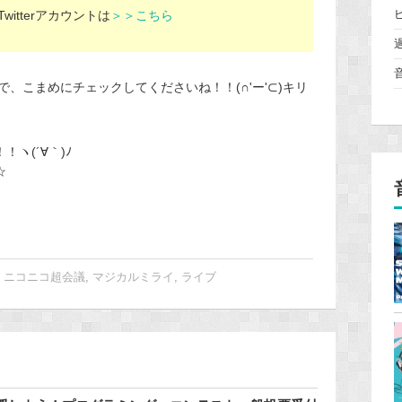
itterアカウントは
＞＞こちら
、こまめにチェックしてくださいね！！(∩'ー'⊂)キリ
ヽ(´∀｀)ﾉ
☆
,
ニコニコ超会議
,
マジカルミライ
,
ライブ