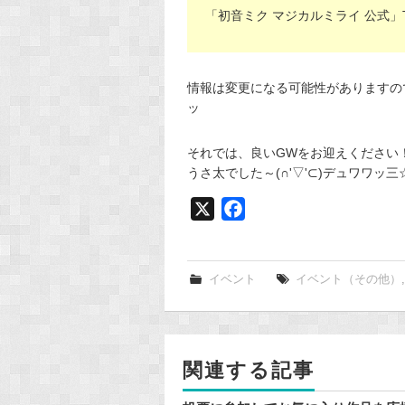
「初音ミク マジカルミライ 公式」Tw
情報は変更になる可能性がありますので
ッ
それでは、良いGWをお迎えください！！
うさ太でした～(∩'▽'⊂)デュワワッ三
X
F
a
c
e
イベント
イベント（その他）
b
o
o
関連する記事
k