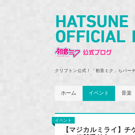
クリプトン公式！「初音ミク」らバー
ホーム
イベント
音楽
イベント
【マジカルミライ】チ