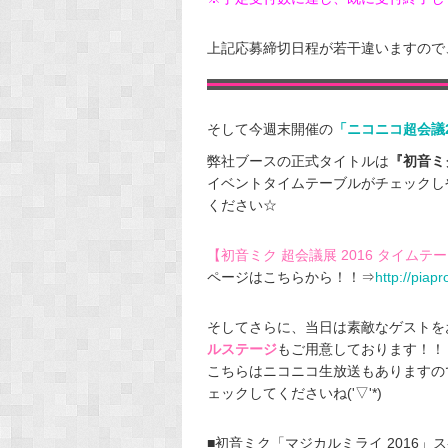
上記応募締切日程が若干違いますので、要
そして今週末開催の
「ニコニコ超会議2
弊社ブースの正式タイトルは
『初音ミク
イベントタイムテーブルがチェックし
ください☆
【初音ミク 超会議展 2016 タイム
ページはこちらから！！⇒
http://piap
そしてさらに、当日は素敵なゲストを
ルステージ
もご用意しております！！
こちらはニコニコ生放送もありますの
ェックしてくださいね('▽'*)
■初音ミク「マジカルミライ 2016」