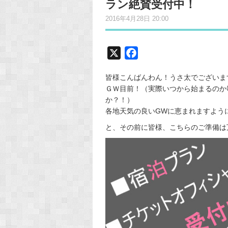
ラン絶賛受付中！
2016年4月28日 20:00
X
F
a
皆様こんばんわん！うさ太でございます(
c
ＧＷ目前！（実際いつから始まるのか
e
か？！）
b
各地天気の良いGWに恵まれますよう
o
と、その前に皆様、こちらのご準備は万全
o
k