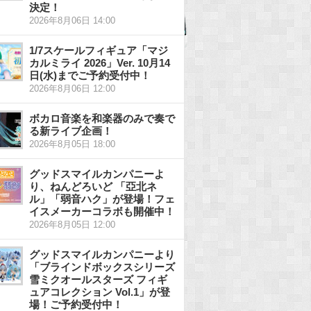
決定！
2026年8月06日 14:00
1/7スケールフィギュア「マジ
カルミライ 2026」Ver. 10月14
日(水)までご予約受付中！
2026年8月06日 12:00
ボカロ音楽を和楽器のみで奏で
る新ライブ企画！
2026年8月05日 18:00
グッドスマイルカンパニーよ
り、ねんどろいど 「亞北ネ
ル」「弱音ハク」が登場！フェ
イスメーカーコラボも開催中！
2026年8月05日 12:00
グッドスマイルカンパニーより
「ブラインドボックスシリーズ
雪ミクオールスターズ フィギ
ュアコレクション Vol.1」が登
場！ご予約受付中！