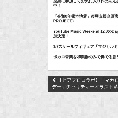
投票に参加してお気に入り作品を応
中！
「令和8年熊本地震」復興支援企画実施のお
PROJECT）
YouTube Music Weekend 1
加決定！
1/7スケールフィギュア「マジカルミライ
ボカロ音楽を和楽器のみで奏でる新
Post
【ピアプロコラボ】「マカ
navigation
デー」チャリティーイラスト