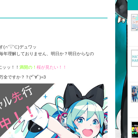
∩'▽'⊂)デュワッ
毎年理解しておりません、明日か？明日からなの
にッッ！！
満開の！
桜が見たい！！
ですか？？(*ﾟ∀ﾟ)=3