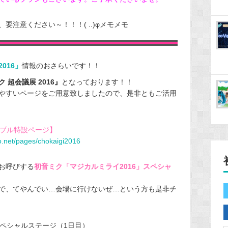
注意ください～！！！( ..)φメモメモ
016」
情報のおさらいです！！
 超会議展 2016』
となっております！！
やすいページをご用意致しましたので、是非ともご活用
テーブル特設ページ】
ro.net/pages/chokaigi2016
お呼びする
初音ミク「マジカルミライ2016」スペシャ
で、てやんでい…会場に行けないぜ…という方も是非チ
スペシャルステージ（1日目）