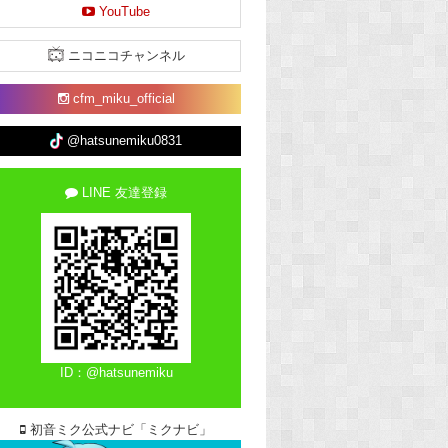
YouTube
ニコニコチャンネル
cfm_miku_official
@hatsunemiku0831
LINE 友達登録
ID：@hatsunemiku
初音ミク公式ナビ「ミクナビ」