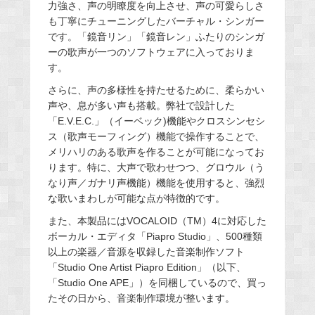
力強さ、声の明瞭度を向上させ、声の可愛らしさ
も丁寧にチューニングしたバーチャル・シンガー
です。「鏡音リン」「鏡音レン」ふたりのシンガ
ーの歌声が一つのソフトウェアに入っておりま
す。
さらに、声の多様性を持たせるために、柔らかい
声や、息が多い声も搭載。弊社で設計した
「E.V.E.C.」（イーベック)機能やクロスシンセシ
ス（歌声モーフィング）機能で操作することで、
メリハリのある歌声を作ることが可能になってお
ります。特に、大声で歌わせつつ、グロウル（う
なり声／ガナリ声機能）機能を使用すると、強烈
な歌いまわしが可能な点が特徴的です。
また、本製品にはVOCALOID（TM）4に対応した
ボーカル・エディタ「Piapro Studio」、500種類
以上の楽器／音源を収録した音楽制作ソフト
「Studio One Artist Piapro Edition」（以下、
「Studio One APE」）を同梱しているので、買っ
たその日から、音楽制作環境が整います。