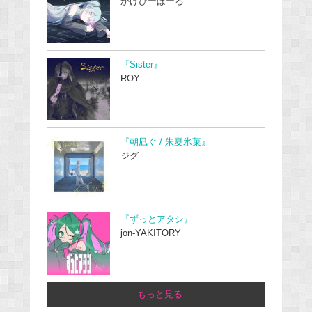
かげぴーぼーる
『Sister』
ROY
『朝凪ぐ / 朱夏氷菓』
ジグ
『ずっとアタシ』
jon-YAKITORY
...もっと見る