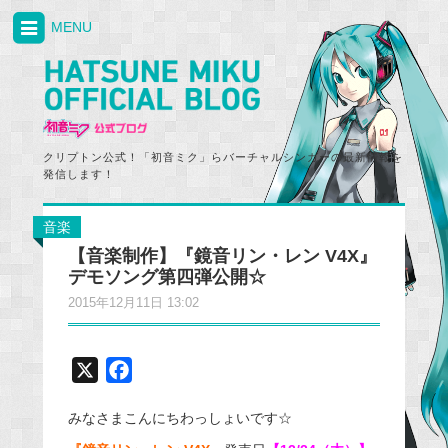
MENU
クリプトン公式！「初音ミク」らバーチャルシンガーの最新情報を
発信します！
音楽
【音楽制作】『鏡音リン・レン V4X』
デモソング第四弾公開☆
2015年12月11日 13:02
X
F
a
みなさまこんにちわっしょいです☆
c
e