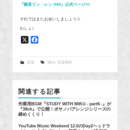
『鏡音リン・レン V4X』公式ページ>>
それではまたお会いしましょう☆
わしょ）
X
F
a
c
e
音楽
39ch
,
音楽制作
b
o
o
関連する記事
k
作業用BGM『STUDY WITH MIKU - part6 -』が
『39ch』で公開！ボサノバアレンジシリーズの
締めくくり！
YouTube Music Weekend 12.0のDay2ヘッドラ