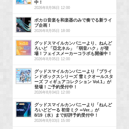
中！
2026年8月06日 12:00
ボカロ音楽を和楽器のみで奏でる新ライ
ブ企画！
2026年8月05日 18:00
グッドスマイルカンパニーより、ねんど
ろいど 「亞北ネル」「弱音ハク」が登
場！フェイスメーカーコラボも開催中！
2026年8月05日 12:00
グッドスマイルカンパニーより「ブライ
ンドボックスシリーズ 雪ミクオールスタ
ーズ フィギュアコレクション Vol.1」が
登場！ご予約受付中！
2026年8月04日 12:00
グッドスマイルカンパニーより「ねんど
ろいどどーる 初音ミク ∞Ver.」が
8/19（水）まで好評予約受付中！
2026年8月03日 15:00