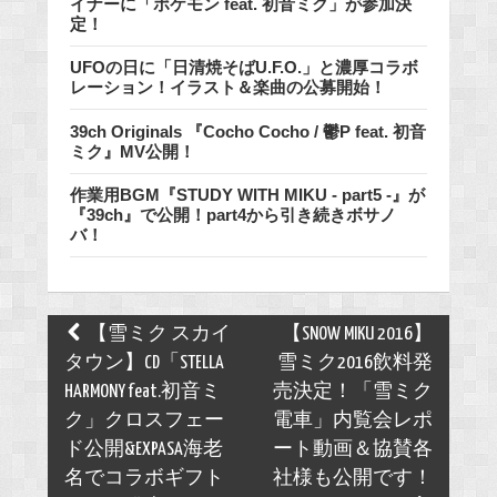
イナーに「ポケモン feat. 初音ミク」が参加決
定！
UFOの日に「日清焼そばU.F.O.」と濃厚コラボ
レーション！イラスト＆楽曲の公募開始！
39ch Originals 『Cocho Cocho / 鬱P feat. 初音
ミク』MV公開！
作業用BGM『STUDY WITH MIKU - part5 -』が
『39ch』で公開！part4から引き続きボサノ
バ！
Post
【雪ミク スカイ
【SNOW MIKU 2016】
navigation
タウン】CD「STELLA
雪ミク2016飲料発
HARMONY feat.初音ミ
売決定！「雪ミク
ク」クロスフェー
電車」内覧会レポ
ド公開&EXPASA海老
ート動画＆協賛各
名でコラボギフト
社様も公開です！