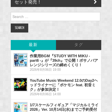
セット発売！
Search
for:
最新
タグ
作業用BGM『STUDY WITH MIKU -
part6 -』が『39ch』で公開！ボサノバア
レンジシリーズの締めくくり！
2026年8月06日 19:00
YouTube Music Weekend 12.0のDay2ヘ
ッドライナーに「ポケモン feat. 初音ミ
ク」が参加決定！
2026年8月06日 14:00
1/7スケールフィギュア「マジカルミライ
2026」Ver. 10月14日(水)までご予約受付