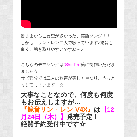
皆さまからご要望が多かった、英語ソング！！
しかも、リン・レン二人で歌っています♪発音も
良く、聴き取りやすいですね～♪
こちらのデモソングは
“ShinRa”
氏に制作いただき
ました☆
サビ部分では二人の歌声が美しく重なり、うっと
りしてしまいます…☆
大事なことなので、何度も何度
もお伝えしますが…
『鏡音リン・レン V4X』
は
【12
月24日（木）】
発売予定！
絶賛予約受付中です☆