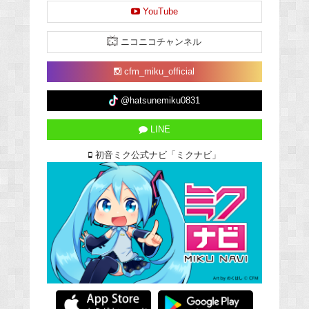
YouTube
ニコニコチャンネル
cfm_miku_official
@hatsunemiku0831
LINE
初音ミク公式ナビ「ミクナビ」