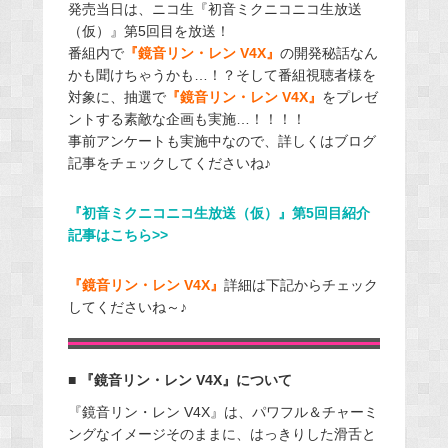
発売当日は、ニコ生『初音ミクニコニコ生放送
（仮）』第5回目を放送！
番組内で
『鏡音リン・レン V4X』
の開発秘話なん
かも聞けちゃうかも…！？そして番組視聴者様を
対象に、抽選で
『鏡音リン・レン V4X』
をプレゼ
ントする素敵な企画も実施…！！！！
事前アンケートも実施中なので、詳しくはブログ
記事をチェックしてくださいね♪
『初音ミクニコニコ生放送（仮）』第5回目紹介
記事はこちら>>
『鏡音リン・レン V4X』
詳細は下記からチェック
してくださいね～♪
■ 『鏡音リン・レン V4X』について
『鏡音リン・レン V4X』は、パワフル＆チャーミ
ングなイメージそのままに、はっきりした滑舌と