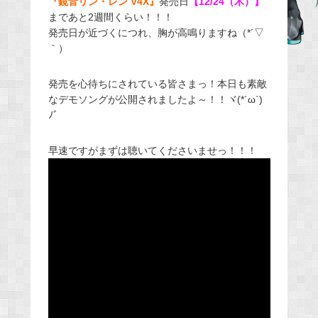
『鏡音リン・レン V4X』
発売日
【12/24（木）】
まであと2週間くらい！！！
b
発売日が近づくにつれ、胸が高鳴りますね（*´▽
o
｀）
o
k
発売を心待ちにされている皆さまっ！本日も素敵
なデモソングが公開されましたよ～！！ヾ(*´ω`)
ﾉﾞ
早速ですがまずは聴いてくださいませっ！！！