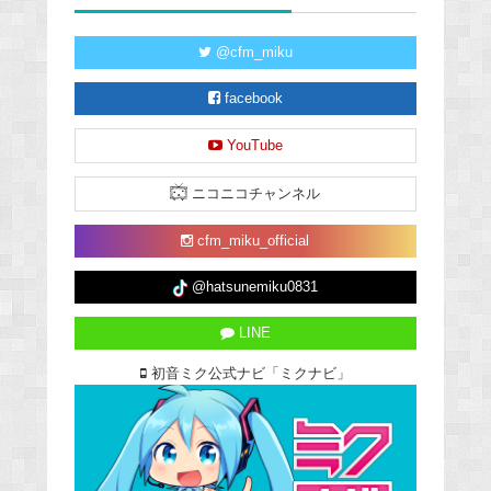
@cfm_miku
facebook
YouTube
ニコニコチャンネル
cfm_miku_official
@hatsunemiku0831
LINE
初音ミク公式ナビ「ミクナビ」