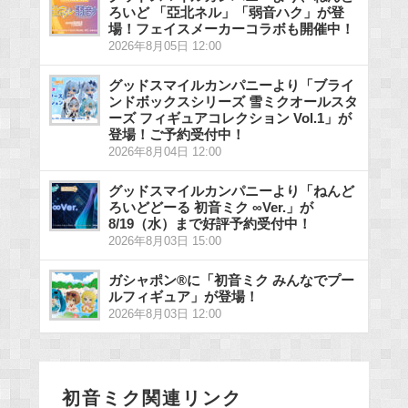
ろいど 「亞北ネル」「弱音ハク」が登
場！フェイスメーカーコラボも開催中！
2026年8月05日 12:00
グッドスマイルカンパニーより「ブライ
ンドボックスシリーズ 雪ミクオールスタ
ーズ フィギュアコレクション Vol.1」が
登場！ご予約受付中！
2026年8月04日 12:00
グッドスマイルカンパニーより「ねんど
ろいどどーる 初音ミク ∞Ver.」が
8/19（水）まで好評予約受付中！
2026年8月03日 15:00
ガシャポン®に「初音ミク みんなでプー
ルフィギュア」が登場！
2026年8月03日 12:00
初音ミク関連リンク