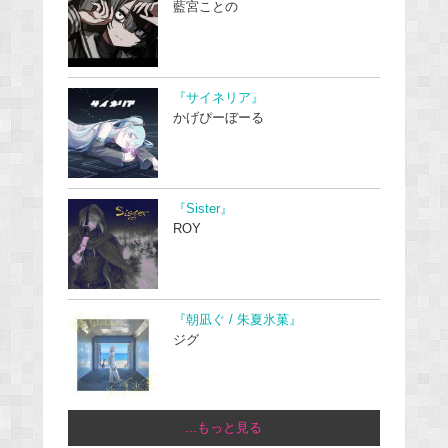
藍宮ことの
『サイネリア』
かげぴーぼーる
『Sister』
ROY
『朝凪ぐ / 朱夏氷菓』
ジグ
...もっと見る