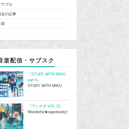
ピアプロ
過去の記事
音楽
音楽配信・サブスク
『STUDY WITH MIKU
part 6』
STUDY WITH MIKU
『ワンオポ VOL.22』
Wonderful★opportunity!