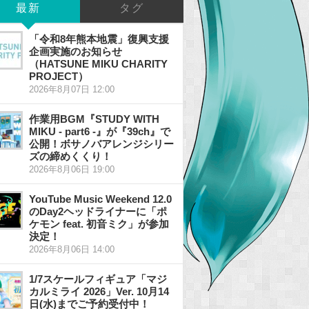
最新
タグ
「令和8年熊本地震」復興支援
企画実施のお知らせ
（HATSUNE MIKU CHARITY
PROJECT）
2026年8月07日 12:00
作業用BGM『STUDY WITH
MIKU - part6 -』が『39ch』で
公開！ボサノバアレンジシリー
ズの締めくくり！
2026年8月06日 19:00
YouTube Music Weekend 12.0
のDay2ヘッドライナーに「ポ
ケモン feat. 初音ミク」が参加
決定！
2026年8月06日 14:00
1/7スケールフィギュア「マジ
カルミライ 2026」Ver. 10月14
日(水)までご予約受付中！