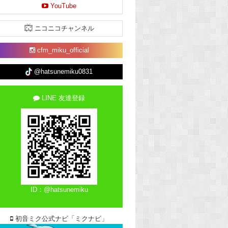
YouTube
ニコニコチャンネル
cfm_miku_official
@hatsunemiku0831
LINE 友達登録
ID：@hatsunemiku
初音ミク公式ナビ「ミクナビ」