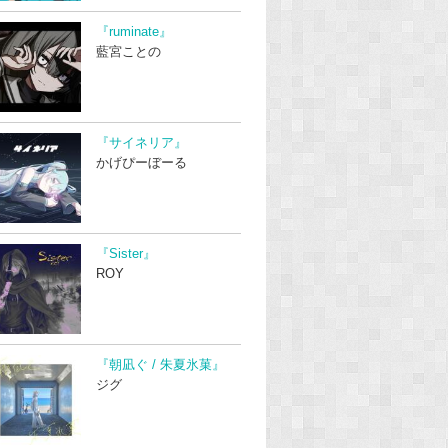
『ruminate』
藍宮ことの
『サイネリア』
かげぴーぼーる
『Sister』
ROY
『朝凪ぐ / 朱夏氷菓』
ジグ