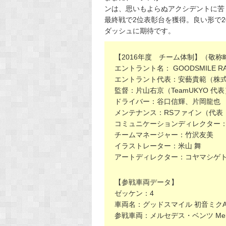
ンは、思いもよらぬアクシデントに苦
最終戦で2位表彰台を獲得。良い形で2
ダッシュに期待です。
【2016年度 チーム体制】（敬称
エントラント名： GOODSMILE RAC
エントラント代表：安藝貴範（株
監督：片山右京（TeamUKYO 代表
ドライバー：谷口信輝、片岡龍也
メンテナンス：RSファイン（代表
コミュニケーションディレクター
チームマネージャー：竹沢友美
イラストレーター：米山 舞
アートディレクター：コヤマシゲ
【参戦車両データ】
ゼッケン：4
車両名：グッドスマイル 初音ミクA
参戦車両：メルセデス・ベンツ Merce