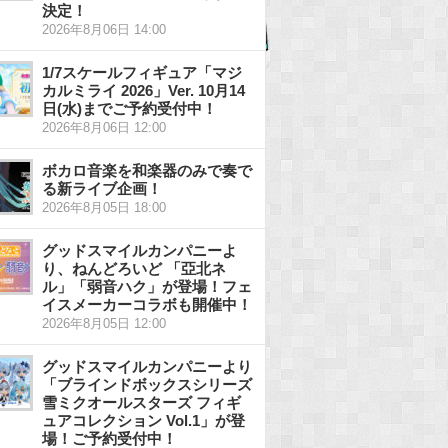
決定！
2026年8月06日 14:00
1/7スケールフィギュア「マジ
カルミライ 2026」Ver. 10月14
日(水)までご予約受付中！
2026年8月06日 12:00
ボカロ音楽を和楽器のみで奏で
る新ライブ企画！
2026年8月05日 18:00
グッドスマイルカンパニーよ
り、ねんどろいど 「亞北ネ
ル」「弱音ハク」が登場！フェ
イスメーカーコラボも開催中！
2026年8月05日 12:00
グッドスマイルカンパニーより
「ブラインドボックスシリーズ
雪ミクオールスターズ フィギ
ュアコレクション Vol.1」が登
場！ご予約受付中！