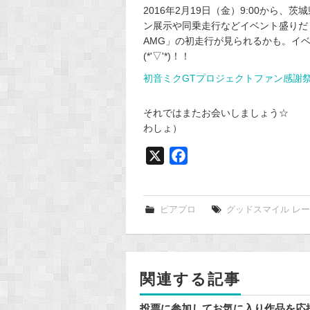
2016年2月19日（金）9:00から、
ン展示や同乗走行などイベント盛りだく
AMG」の初走行が見られるかも。イ
(*'▽'*)！！
初音ミクGTプロジェクトファン感謝祭
それではまたお会いしましょう☆
わしょ）
X
F
a
c
e
ピアプロ
グッドスマイル レ
b
o
o
関連する記事
k
投票に参加してお気に入り作品を応