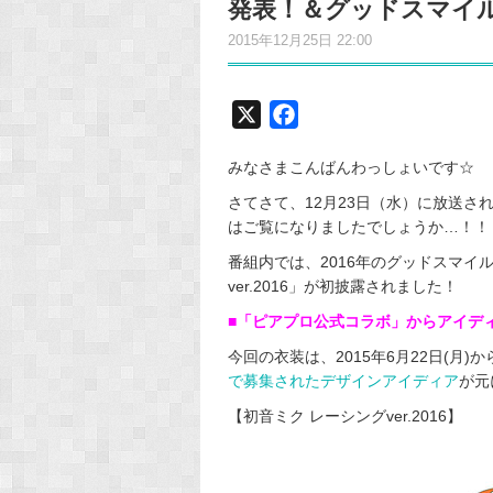
発表！＆グッドスマイル
2015年12月25日 22:00
X
F
a
みなさまこんばんわっしょいです☆
c
e
さてさて、12月23日（水）に放送さ
はご覧になりましたでしょうか…！！
b
o
番組内では、2016年のグッドスマイ
o
ver.2016」が初披露されました！
k
■「ピアプロ公式コラボ」からアイディア
今回の衣装は、2015年6月22日(月)から
で募集されたデザインアイディア
が元
【初音ミク レーシングver.2016】