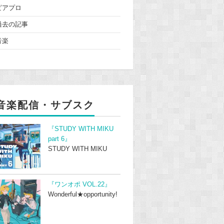
ピアプロ
過去の記事
音楽
音楽配信・サブスク
『STUDY WITH MIKU
part 6』
STUDY WITH MIKU
『ワンオポ VOL.22』
Wonderful★opportunity!