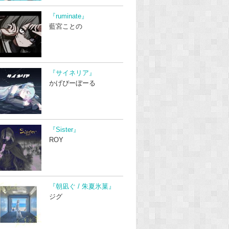
『ruminate』
藍宮ことの
『サイネリア』
かげぴーぼーる
『Sister』
ROY
『朝凪ぐ / 朱夏氷菓』
ジグ