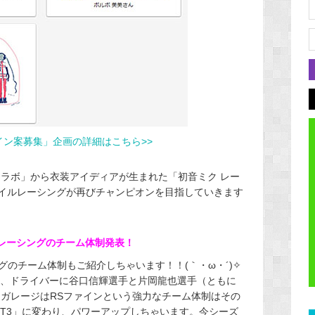
ザイン案募集」企画の詳細はこちら>>
コラボ」から衣装アイディアが生まれた「初音ミク レー
ドスマイルレーシングが再びチャンピオンを目指していきます
ルレーシングのチーム体制発表！
のチーム体制もご紹介しちゃいます！！(｀・ω・´)✧
ん、ドライバーに谷口信輝選手と片岡龍也選手（ともに
スガレージはRSファインという強力なチーム体制はその
MG GT3」に変わり、パワーアップしちゃいます。今シーズ