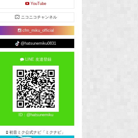
YouTube
ニコニコチャンネル
cfm_miku_official
@hatsunemiku0831
LINE 友達登録
ID：@hatsunemiku
初音ミク公式ナビ「ミクナビ」