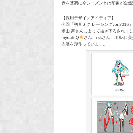
赤を基調に今シーズンとは印象が全然違
【採用デザインアイディア】
今回「初音ミク レーシングver.20
米山 舞さんによって描き下ろされま
myeah-Q
さん、rskさん、ボルボ
衣装を形作っています。