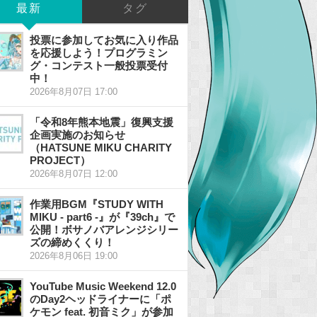
最新
タグ
投票に参加してお気に入り作品
を応援しよう！プログラミン
グ・コンテスト一般投票受付
中！
2026年8月07日 17:00
「令和8年熊本地震」復興支援
企画実施のお知らせ
（HATSUNE MIKU CHARITY
PROJECT）
2026年8月07日 12:00
作業用BGM『STUDY WITH
MIKU - part6 -』が『39ch』で
公開！ボサノバアレンジシリー
ズの締めくくり！
2026年8月06日 19:00
YouTube Music Weekend 12.0
のDay2ヘッドライナーに「ポ
ケモン feat. 初音ミク」が参加