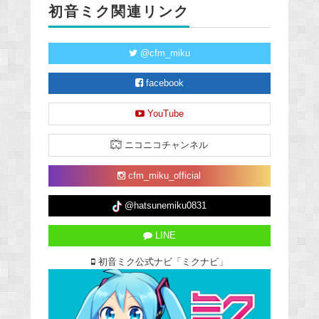
初音ミク関連リンク
@cfm_miku
facebook
YouTube
ニコニコチャンネル
cfm_miku_official
@hatsunemiku0831
LINE
初音ミク公式ナビ「ミクナビ」