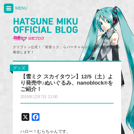
MENU
クリプトン公式！「初音ミク」らバーチャルシンガーの最新情報を
発信します！
グッズ
【雪ミク スカイタウン】12/5（土）よ
り発売中♪ぬいぐるみ、nanoblock®を
ご紹介！
2015年12月7日 13:00
X
F
a
ハロー！むらちゃんです。
c