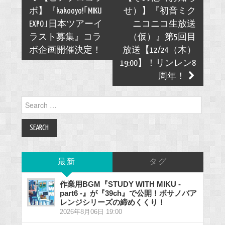
navigation
ボ】『kakooyo!｢MIKU
せ）】『初音ミク
EXPO｣日本ツアーイ
ニコニコ生放送
ラスト募集』コラ
（仮）』第5回目
ボ企画開催決定！
放送【12/24（木）
19:00】！リンレン8
周年！
Search
for:
最新
タグ
作業用BGM『STUDY WITH MIKU -
part6 -』が『39ch』で公開！ボサノバア
レンジシリーズの締めくくり！
2026年8月06日 19:00