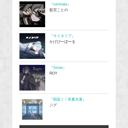
『ruminate』
藍宮ことの
『サイネリア』
かげぴーぼーる
『Sister』
ROY
『朝凪ぐ / 朱夏氷菓』
ジグ