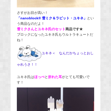
さすがお目が高い！
「nanoblock® 雪ミク＆ラビット・ユキネ」
とい
う商品なのだよ！
雪ミクさんとユキネ氏のセット
商品です★
ブロックになったユキネ氏もウルトラキュートだ
ね！
ユキネ＜ なんだかちょっとおし
ゃれうさ！！
ユキネ氏は
ほっぺ
と
折れた耳
がとても可愛いで
す！