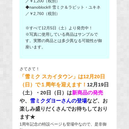
／￥1,200（税別）
◆nanoblock® 雪ミク＆ラビット・ユキネ
／￥2,760（税別）
※すべて12月5日（土）より発売中！
※写真に使用している商品はサンプルで
す。実際の商品とは多少異なる可能性が御
座います。
さてさて！
「雪ミク スカイタウン」は12月20日
（日）で１周年を迎えます！
12月19日
（土）・20日（日）は
新商品の発売
や、
雪ミクダヨーさんの登場
など、お
楽しみ盛りだくさんでお待ちしており
ます★
1周年記念の特設ページも登場中なので、是非御