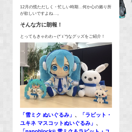
e
12月の慌ただしく・忙しい時期…何か心の拠り所
が欲しいですよね…。
b
o
そんな方に朗報！
o
とってもきゃわわ～(*´ｪ`*)なグッズをご紹介！
k
「雪ミク ぬいぐるみ」
、
「ラビット・
ユキネ マスコットぬいぐるみ」
、
「nanoblock® 雪ミク＆ラビット・ユ