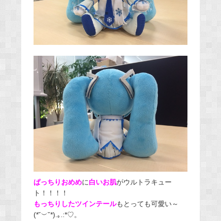
ぱっちりおめめ
に
白いお肌
がウルトラキュー
ト！！！！
もっちりしたツインテール
もとっても可愛い～
(*˘︶˘*).｡.:*♡。