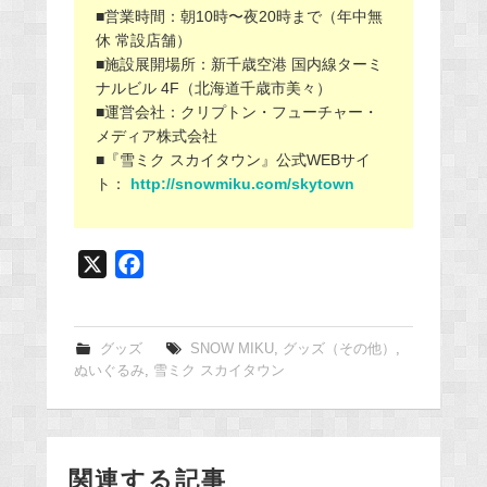
■営業時間：朝10時〜夜20時まで（年中無
休 常設店舗）
■施設展開場所：新千歳空港 国内線ターミ
ナルビル 4F（北海道千歳市美々）
■運営会社：クリプトン・フューチャー・
メディア株式会社
■『雪ミク スカイタウン』公式WEBサイ
ト：
http://snowmiku.com/skytown
X
F
a
c
e
グッズ
SNOW MIKU
,
グッズ（その他）
,
ぬいぐるみ
,
雪ミク スカイタウン
b
o
o
k
関連する記事