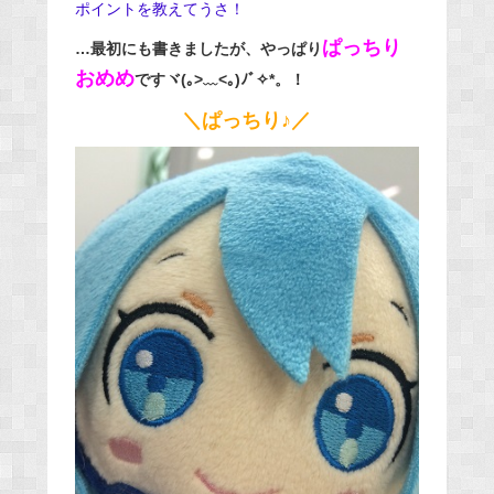
ポイントを教えてうさ！
ぱっちり
…最初にも書きましたが、やっぱり
おめめ
ですヾ(｡>﹏<｡)ﾉﾞ✧*。！
＼ぱっちり♪／