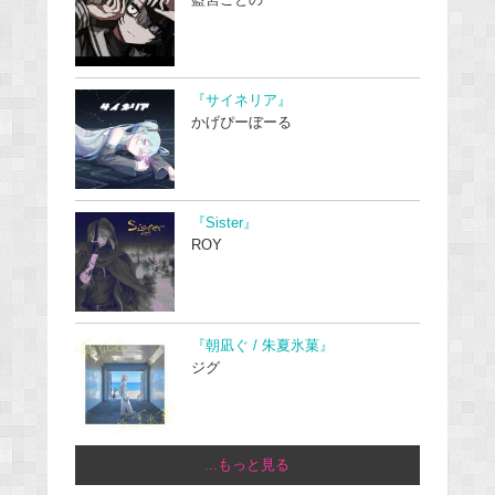
藍宮ことの
『サイネリア』
かげぴーぼーる
『Sister』
ROY
『朝凪ぐ / 朱夏氷菓』
ジグ
...もっと見る