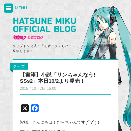
MENU
クリプトン公式！「初音ミク」らバーチャルシンガーの最新情報を
発信します！
グッズ
【書籍】小説「リンちゃんなう!
SSs2」本日10/2より発売！
2015年10月2日 16:00
X
F
a
皆様、こんにちは！むらちゃんです(*ﾟ∀ﾟ)！
c
e