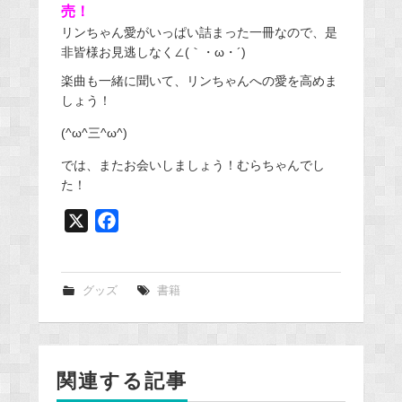
売！
リンちゃん愛がいっぱい詰まった一冊なので、是
非皆様お見逃しなく∠(｀・ω・´)
楽曲も一緒に聞いて、リンちゃんへの愛を高めま
しょう！
(^ω^三^ω^)
では、またお会いしましょう！むらちゃんでし
た！
X
F
a
c
e
グッズ
書籍
b
o
o
関連する記事
k