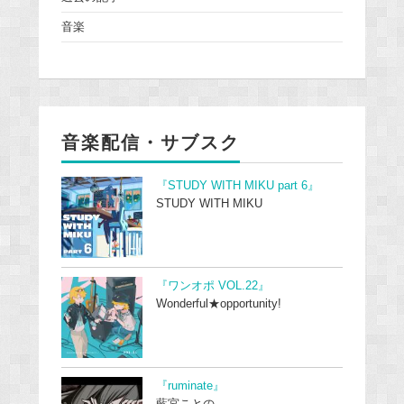
音楽
音楽配信・サブスク
『STUDY WITH MIKU part 6』
STUDY WITH MIKU
『ワンオポ VOL.22』
Wonderful★opportunity!
『ruminate』