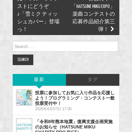
ストにどうぞ
「HATSUNE MIKU EXPO」
♪「雪ミク ティッ
楽曲コンテストの
シュカバー」登場
応募作品紹介第三
っ！
弾！
Search
for:
最新
タグ
投票に参加してお気に入り作品を応援し
よう！プログラミング・コンテスト一般
投票受付中！
2026年8月07日 17:00
「令和8年熊本地震」復興支援企画実施
のお知らせ（HATSUNE MIKU