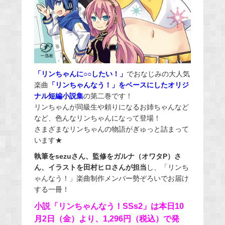
「リンちゃんに○○したい！」
でおなじみの大人気
楽曲
「リンちゃんなう！」をベースにしたオリジ
ナル短編小説集
の第二巻です！
リンちゃんが同級生や頼りになるお姉ちゃんなど
など、色んなリンちゃんになって登場！
さまざまなリンちゃんの物語がぎゅっと詰まって
います★
執筆をsezuさん、監修をガルナ（オワタP）さ
ん、イラストを田村ヒロさんが担当
し、「リンち
ゃんなう！」楽曲制作メンバー勢ぞろいでお届け
する一冊！
小説「リンちゃんなう！SSs2」は本日10
月2日（金）より、1,296円（税込）で発