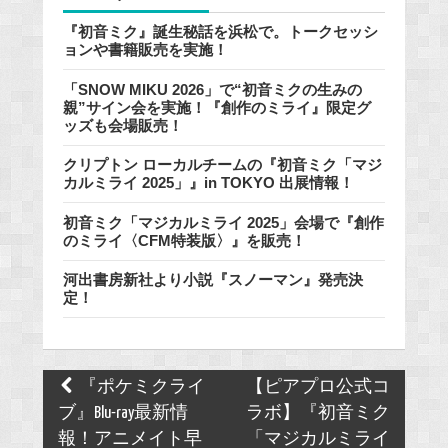
『初音ミク』誕生秘話を浜松で。トークセッシ
ョンや書籍販売を実施！
「SNOW MIKU 2026」で“初音ミクの生みの
親”サイン会を実施！『創作のミライ』限定グ
ッズも会場販売！
クリプトン ローカルチームの『初音ミク「マジ
カルミライ 2025」』in TOKYO 出展情報！
初音ミク「マジカルミライ 2025」会場で『創作
のミライ〈CFM特装版〉』を販売！
河出書房新社より小説『スノーマン』発売決
定！
Post
『ポケミクライ
【ピアプロ公式コ
navigation
ブ』Blu-ray最新情
ラボ】『初音ミク
報！アニメイト早
「マジカルミライ