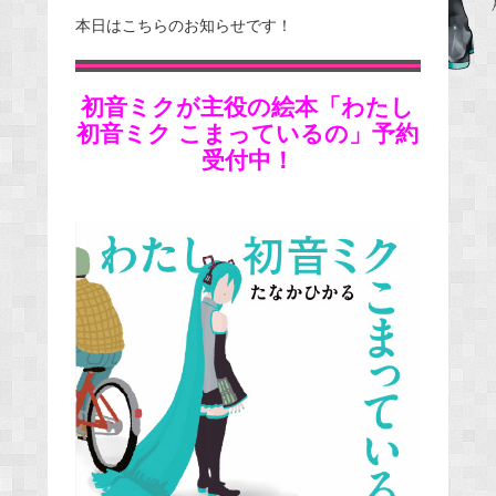
e
本日はこちらのお知らせです！
b
o
初音ミクが主役の絵本「わたし
o
初音ミク こまっているの」予約
k
受付中！