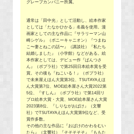
グレープカンパニー所属。
通常は「田中光」として活動し、絵本作家
としては「たなかひかる」名義を使用。漫
画家としての主な作品に『サラリーマン山
崎シゲル』（ポニーキャニオン）『つまね
こ〜妻とねこの話〜』（講談社）『私たち
結婚しました』（小学館）などがある。絵
本作家としては、デビュー作『ぱんつさ
ん』（ポプラ社）で第25回日本絵本賞を受
賞。その後も『ねこいる！』（ポプラ社）
で未来屋えほん大賞第3位、TSUTAYAえほ
ん大賞第7位、MOE絵本屋さん大賞2022第
5位、『すしん』（ポプラ社）で第14回リ
ブロ絵本大賞・大賞、MOE絵本屋さん大賞
2023第8位、『しりながおばけ』（文響
社）でTSUTAYAえほん大賞第9位など、受
賞作多数。
その他の主な作品に『おばけのかわをむい
たら』（文響社）『そそそそそ』『ももた