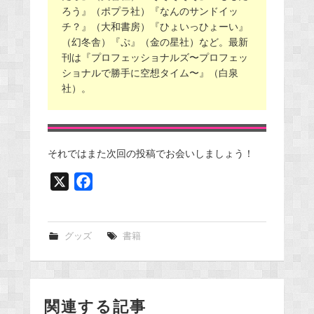
ろう』（ポプラ社）『なんのサンドイッ
チ？』（大和書房）『ひょいっひょーい』
（幻冬舎）『ぷ』（金の星社）など。最新
刊は『プロフェッショナルズ〜プロフェッ
ショナルで勝手に空想タイム〜』（白泉
社）。
それではまた次回の投稿でお会いしましょう！
X
F
a
c
e
グッズ
書籍
b
o
o
関連する記事
k