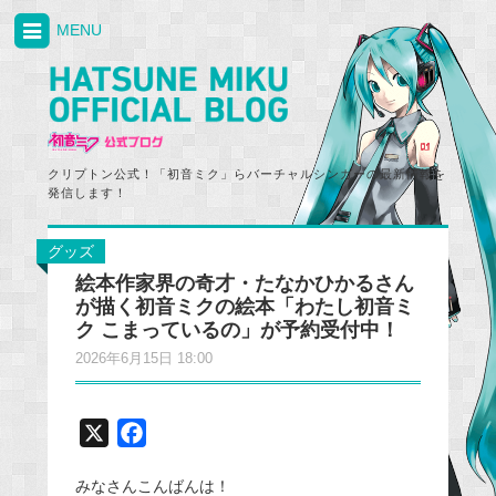
MENU
クリプトン公式！「初音ミク」らバーチャルシンガーの最新情報を
発信します！
グッズ
絵本作家界の奇才・たなかひかるさん
が描く初音ミクの絵本「わたし初音ミ
ク こまっているの」が予約受付中！
2026年6月15日 18:00
X
F
a
みなさんこんばんは！
c