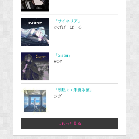
『サイネリア』
かげぴーぼーる
『Sister』
ROY
『朝凪ぐ / 朱夏氷菓』
ジグ
...もっと見る