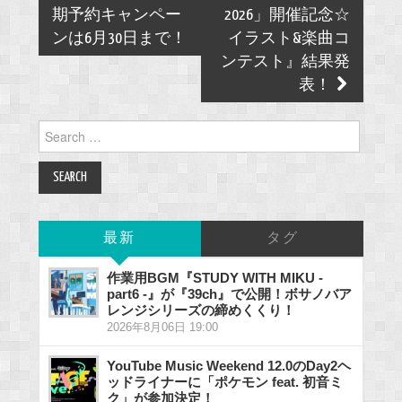
期予約キャンペー
2026」開催記念☆
ンは6月30日まで！
イラスト&楽曲コ
ンテスト』結果発
表！
Search
for:
最新
タグ
作業用BGM『STUDY WITH MIKU -
part6 -』が『39ch』で公開！ボサノバア
レンジシリーズの締めくくり！
2026年8月06日 19:00
YouTube Music Weekend 12.0のDay2ヘ
ッドライナーに「ポケモン feat. 初音ミ
ク」が参加決定！