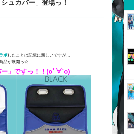
ッシュカバー」登場っ！
ラボ
したことは記憶に新しいですが…
商品が展開っ☆
」ですっ！！(oﾟ∀`o)