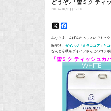
どうぞ♪「雪ミク ティ
2015年10月1日 17:00
X
F
a
みなさまこんばんわっしょいですっ☆
c
e
昨年秋、
ダイハツ「ミラココア」とコ
なんと今秋もダイハツさんとのコラボ
b
o
「雪ミク ティッシュカバー
o
k