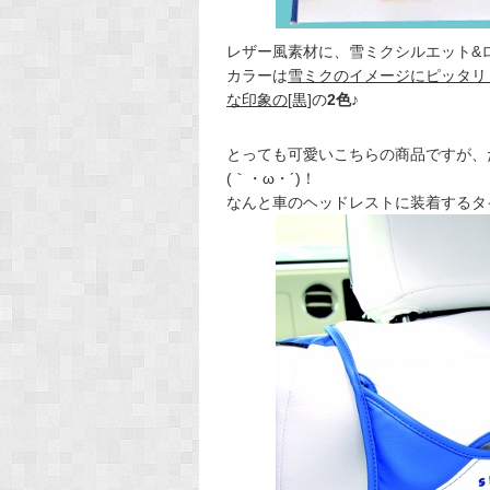
レザー風素材に、雪ミクシルエット&
カラーは
雪ミクのイメージにピッタリ！
な印象の[黒]
の
2色
♪
とっても可愛いこちらの商品ですが、
(｀・ω・´)！
なんと車のヘッドレストに装着するタ