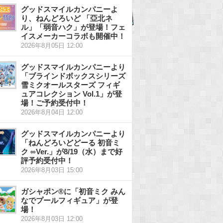
グッドスマイルカンパニーよ
り、ねんどろいど 「亞北ネ
ル」「弱音ハク」が登場！フェ
イスメーカーコラボも開催中！
2026年8月05日 12:00
グッドスマイルカンパニーより
「ブラインドボックスシリーズ
雪ミクオールスターズ フィギ
ュアコレクション Vol.1」が登
場！ご予約受付中！
2026年8月04日 12:00
グッドスマイルカンパニーより
「ねんどろいどどーる 初音ミ
ク ∞Ver.」が8/19（水）まで好
評予約受付中！
2026年8月03日 15:00
ガシャポン®に「初音ミク みん
なでプールフィギュア」が登
場！
2026年8月03日 12:00