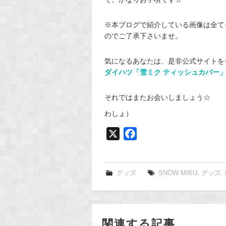
※本ブログで紹介している画像は全て
のでご了承下さいませ。
気になるあなたは、是非公式サイトを
ダイハツ「雪ミク ティッシュカバー」
それではまたお会いしましょう☆
わしょ）
X
F
a
c
e
グッズ
SNOW MIKU
,
グッズ
b
o
o
関連する記事
k