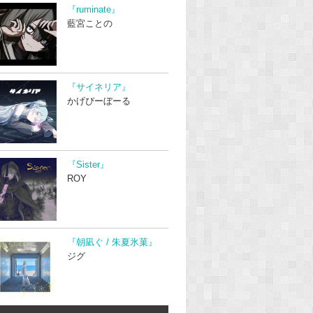
『ruminate』
藍宮ことの
『サイネリア』
かげぴーぼーる
『Sister』
ROY
『朝凪ぐ / 朱夏氷菓』
ジグ