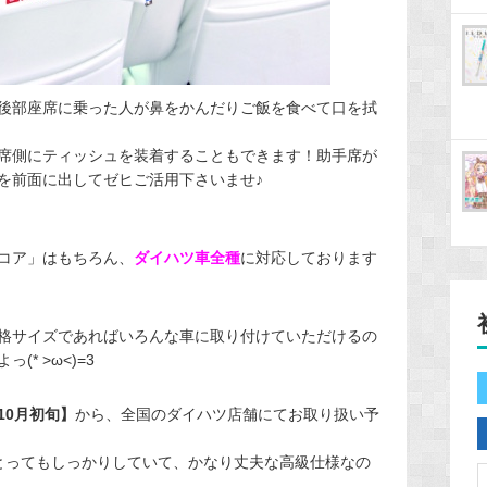
後部座席に乗った人が鼻をかんだりご飯を食べて口を拭
席側にティッシュを装着することもできます！助手席が
を前面に出してゼヒご活用下さいませ♪
コア」はもちろん、
ダイハツ車全種
に対応しております
格サイズであればいろんな車に取り付けていただけるの
* >ω<)=3
10月初旬】
から、全国のダイハツ店舗にてお取り扱い予
とってもしっかりしていて、かなり丈夫な高級仕様なの