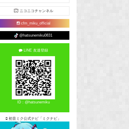
ニコニコチャンネル
cfm_miku_official
@hatsunemiku0831
LINE 友達登録
ID：@hatsunemiku
初音ミク公式ナビ「ミクナビ」