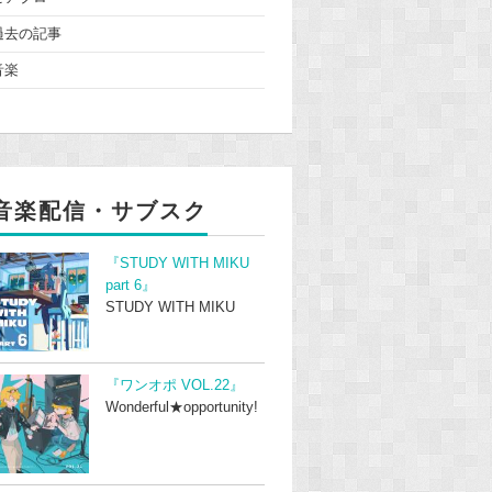
過去の記事
音楽
音楽配信・サブスク
『STUDY WITH MIKU
part 6』
STUDY WITH MIKU
『ワンオポ VOL.22』
Wonderful★opportunity!