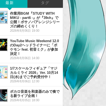
最新
タグ
作業用BGM『STUDY WITH
MIKU - part6 -』が『39ch』で
公開！ボサノバアレンジシリー
ズの締めくくり！
2026年8月06日 19:00
YouTube Music Weekend 12.0
のDay2ヘッドライナーに「ポ
ケモン feat. 初音ミク」が参加
決定！
2026年8月06日 14:00
1/7スケールフィギュア「マジ
カルミライ 2026」Ver. 10月14
日(水)までご予約受付中！
2026年8月06日 12:00
ボカロ音楽を和楽器のみで奏で
る新ライブ企画！
2026年8月05日 18:00