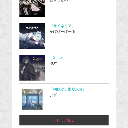
藍宮ことの
『サイネリア』
かげぴーぼーる
『Sister』
ROY
『朝凪ぐ / 朱夏氷菓』
ジグ
...もっと見る