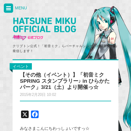
MENU
クリプトン公式！「初音ミク」らバーチャルシンガーの最新情報を
発信します！
イベント
【その他（イベント）】「初音ミク
SPRING スタンプラリー♪ in ひらかた
パーク」3/21（土）より開催っ☆
2015年2月20日 10:02
X
F
a
みなさまこんにちわっしょいですっ☆
c