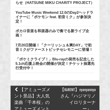
らせ（HATSUNE MIKU CHARITY PROJECT）
YouTube Music Weekend 12.0のDay2ヘッドラ
イナーに「ポケモン feat. 初音ミク」が参加決
定！
ボカロ音楽を和楽器のみで奏でる新ライブ企
画！
7月20日開催！「クーリッシュ＆爽DAY」で初
音ミクがファーストピッチセレモニーに登場！
「ポケミクライブ！」Blu-rayの発売を記念した
5.1ch応援上映会の開催が決定！チケット抽選先
行受付中！
Post
【アミューズメ
【KARENT】nyanyannya
navigation
ント景品】大人気
さん『ハジマリノ
楽曲「千本桜」の
イロリターナ
アミューズメント
ー』、