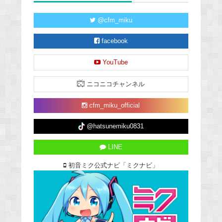
@cfm_miku
facebook
YouTube
ニコニコチャンネル
cfm_miku_official
@hatsunemiku0831
LINE
初音ミク公式ナビ「ミクナビ」