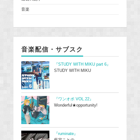
音楽
音楽配信・サブスク
『STUDY WITH MIKU part 6』
STUDY WITH MIKU
『ワンオポ VOL.22』
Wonderful★opportunity!
『ruminate』