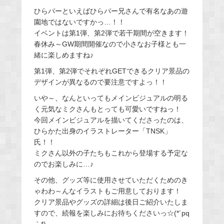
ひらパーといえばひらパー兄さんで有名なあの遊
園地ではないですかっ…！！
イベントは第1弾、第2弾で若干期間が空きます！
春休み～GW期間開催なので小さなお子様とも一
緒に楽しめますね♪
第1弾、第2弾でそれぞれGETできるクリア景品の
デザインが異なるので要注意ですよっ！！
いや～、なんといってもメインビジュアルの明る
く元気なミクさんもとっても可愛いですねっ！
今回メインビジュアルを描いてくださったのは、
ひらかた出身のイラストレーター「TNSK」
氏！！
ミクさん以外の子たちもこれから登場する予定な
のでお楽しみに…♪
その他、グッズ等に使用させていただくためのき
ゃわわ～んなイラストもご用意しております！
クリア景品やグッズの詳細は後日ご紹介いたしま
すので、続報を楽しみにお待ちくださいっ☆(*´pq