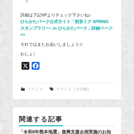
｀*)
詳細は下記HPよりチェック下さいね♪
ひらかたパーク公式サイト「初音ミク SPRING
スタンプラリー♪ in ひらかたパーク」詳細ページ
>>
それではまたお会いしましょう☆
わしょ）
X
F
a
c
e
イベント
イベント（その他）
b
o
o
関連する記事
k
「令和8年熊本地震」復興支援企画実施のお知