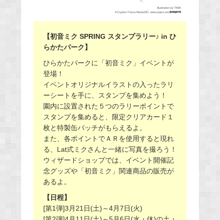
【初音ミク SPRING スタンプラリー♪ in ひ
らかたパーク】
ひらかたパークに「初音ミク」イベントが
登場！
イベントオリジナルイラストの入ったラリ
ーシートを手に、スタンプを集めよう！
園内に設置された５つのラリーポイントで
スタンプを集めると、限定クリアカード１
枚と特製缶バッチがもらえるよ。
また、各ポイントでＡＲを使用すると現れ
る、Lat式ミクさんと一緒に写真を撮ろう！
ウィザードショップでは、イベント開催記
念グッズや「初音ミク」関連商品の販売が
あるよ。
【日程】
[第1弾]3月21日(土)～4月7日(火)
[第2弾]4月11日(土)～5月6日(水・休)の土・