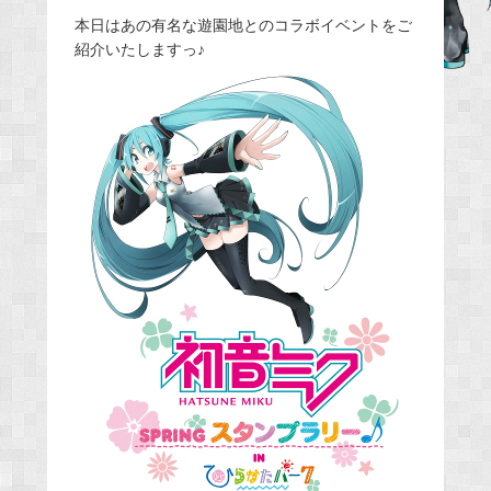
e
本日はあの有名な遊園地とのコラボイベントをご
紹介いたしますっ♪
b
o
o
k