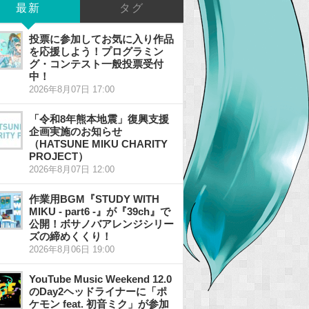
最新
タグ
投票に参加してお気に入り作品
を応援しよう！プログラミン
グ・コンテスト一般投票受付
中！
2026年8月07日 17:00
「令和8年熊本地震」復興支援
企画実施のお知らせ
（HATSUNE MIKU CHARITY
PROJECT）
2026年8月07日 12:00
作業用BGM『STUDY WITH
MIKU - part6 -』が『39ch』で
公開！ボサノバアレンジシリー
ズの締めくくり！
2026年8月06日 19:00
YouTube Music Weekend 12.0
のDay2ヘッドライナーに「ポ
ケモン feat. 初音ミク」が参加