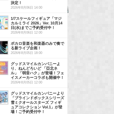
決定！
2026年8月06日 14:00
1/7スケールフィギュア「マジ
カルミライ 2026」Ver. 10月14
日(水)までご予約受付中！
2026年8月06日 12:00
ボカロ音楽を和楽器のみで奏で
る新ライブ企画！
2026年8月05日 18:00
グッドスマイルカンパニーよ
り、ねんどろいど 「亞北ネ
ル」「弱音ハク」が登場！フェ
イスメーカーコラボも開催中！
2026年8月05日 12:00
グッドスマイルカンパニーより
「ブラインドボックスシリーズ
雪ミクオールスターズ フィギ
ュアコレクション Vol.1」が登
場！ご予約受付中！