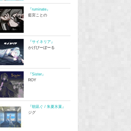
『ruminate』
藍宮ことの
『サイネリア』
かげぴーぼーる
『Sister』
ROY
『朝凪ぐ / 朱夏氷菓』
ジグ