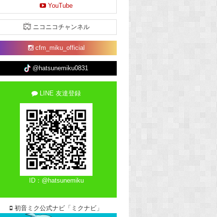
YouTube
ニコニコチャンネル
cfm_miku_official
@hatsunemiku0831
LINE 友達登録
ID：@hatsunemiku
初音ミク公式ナビ「ミクナビ」