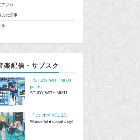
ピアプロ
過去の記事
音楽
音楽配信・サブスク
『STUDY WITH MIKU
part 6』
STUDY WITH MIKU
『ワンオポ VOL.22』
Wonderful★opportunity!