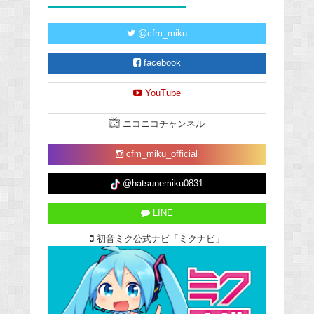
@cfm_miku
facebook
YouTube
ニコニコチャンネル
cfm_miku_official
@hatsunemiku0831
LINE
初音ミク公式ナビ「ミクナビ」