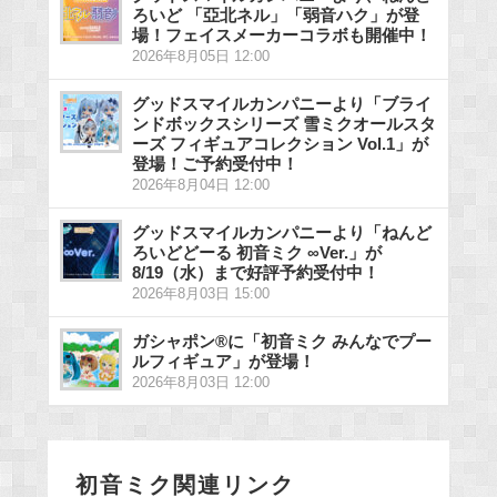
ろいど 「亞北ネル」「弱音ハク」が登
場！フェイスメーカーコラボも開催中！
2026年8月05日 12:00
グッドスマイルカンパニーより「ブライ
ンドボックスシリーズ 雪ミクオールスタ
ーズ フィギュアコレクション Vol.1」が
登場！ご予約受付中！
2026年8月04日 12:00
グッドスマイルカンパニーより「ねんど
ろいどどーる 初音ミク ∞Ver.」が
8/19（水）まで好評予約受付中！
2026年8月03日 15:00
ガシャポン®に「初音ミク みんなでプー
ルフィギュア」が登場！
2026年8月03日 12:00
初音ミク関連リンク