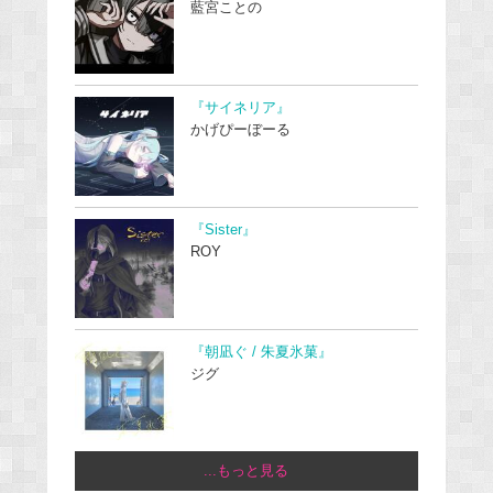
藍宮ことの
『サイネリア』
かげぴーぼーる
『Sister』
ROY
『朝凪ぐ / 朱夏氷菓』
ジグ
...もっと見る