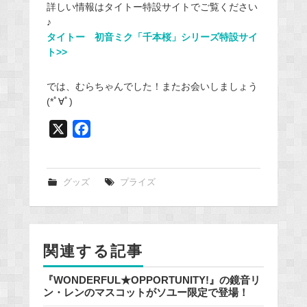
詳しい情報はタイトー特設サイトでご覧ください
♪
タイトー 初音ミク「千本桜」シリーズ特設サイ
ト>>
では、むらちゃんでした！またお会いしましょう
(*ﾟ∀ﾟ)
X
F
a
c
e
グッズ
プライズ
b
o
o
関連する記事
k
『WONDERFUL★OPPORTUNITY!』の鏡音リ
ン・レンのマスコットがソユー限定で登場！