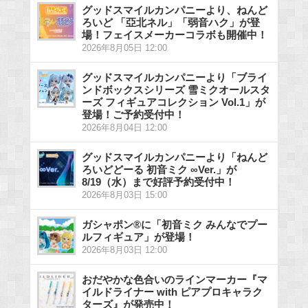
グッドスマイルカンパニーより、ねんど
ろいど 「亞北ネル」「弱音ハク」が登
場！フェイスメーカーコラボも開催中！
2026年8月05日 12:00
グッドスマイルカンパニーより「ブライ
ンドボックスシリーズ 雪ミクオールスタ
ーズ フィギュアコレクション Vol.1」が
登場！ご予約受付中！
2026年8月04日 12:00
グッドスマイルカンパニーより「ねんど
ろいどどーる 初音ミク ∞Ver.」が
8/19（水）まで好評予約受付中！
2026年8月03日 15:00
ガシャポン®に「初音ミク みんなでプー
ルフィギュア」が登場！
2026年8月03日 12:00
おだやかな色合いのラインマーカー『マ
イルドライナー with ピアプロキャラク
ターズ』が発売中！