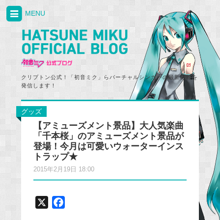
MENU
クリプトン公式！「初音ミク」らバーチャルシンガーの最新情報を
発信します！
グッズ
【アミューズメント景品】大人気楽曲
「千本桜」のアミューズメント景品が
登場！今月は可愛いウォーターインス
トラップ★
2015年2月19日 18:00
X
F
a