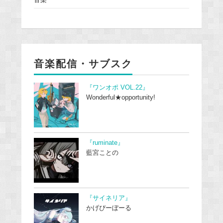
音楽
音楽配信・サブスク
『ワンオポ VOL.22』
Wonderful★opportunity!
『ruminate』
藍宮ことの
『サイネリア』
かげぴーぼーる