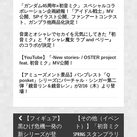
「ガンダム45周年×初音ミク」 スペシャルコラ
ボレーション企画続報！「アイドル戦士」MV
公開、SPイラスト公開、ファンアートコンテス
ト、ガンプラ他商品化決定！
音楽とオシャレでセカイを元気にしてきた『初
音ミク』と『オシャレ魔女 ラブ and ベリー』
のコラボが決定！
【YouTube】「-New stories- / OSTER project
feat. 初音ミク」MV公開！
【アミューズメント景品】バンプレスト「Q
posket」シリーズにバーチャル・シンガー第二
弾「鏡音リン＆鏡音レン」が2/16（木）より登
場！
Post
【フィギュア】
【その他（イベン
navigation
黒ひげ危機一発の
ト）】「初音ミク
新シリーズが登
SPRING スタンプラリ