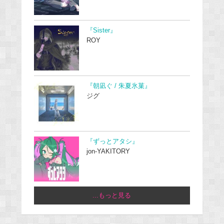
『Sister』
ROY
『朝凪ぐ / 朱夏氷菓』
ジグ
『ずっとアタシ』
jon-YAKITORY
...もっと見る