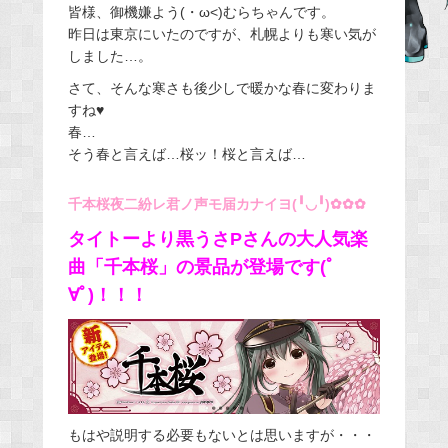
皆様、御機嫌よう(・ω<)むらちゃんです。
c
昨日は東京にいたのですが、札幌よりも寒い気が
e
しました…。
b
さて、そんな寒さも後少しで暖かな春に変わりま
o
すね♥
o
春…
k
そう春と言えば…桜ッ！桜と言えば…
千本桜夜二紛レ君ノ声モ届カナイヨ(╹◡╹)✿✿✿
タイトーより黒うさPさんの大人気楽
曲「千本桜」の景品が登場です(ﾟ
∀ﾟ)！！！
もはや説明する必要もないとは思いますが・・・