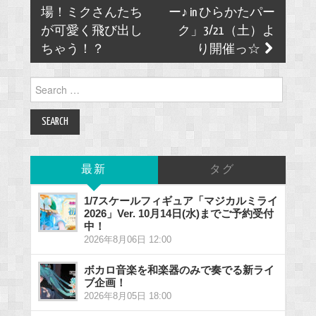
場！ミクさんたち
ー♪ in ひらかたパー
が可愛く飛び出し
ク」3/21（土）よ
ちゃう！？
り開催っ☆
Search
for:
最新
タグ
1/7スケールフィギュア「マジカルミライ
2026」Ver. 10月14日(水)までご予約受付
中！
2026年8月06日 12:00
ボカロ音楽を和楽器のみで奏でる新ライ
ブ企画！
2026年8月05日 18:00