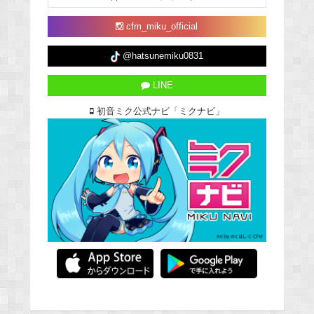
cfm_miku_official
@hatsunemiku0831
LINE
初音ミク公式ナビ「ミクナビ」