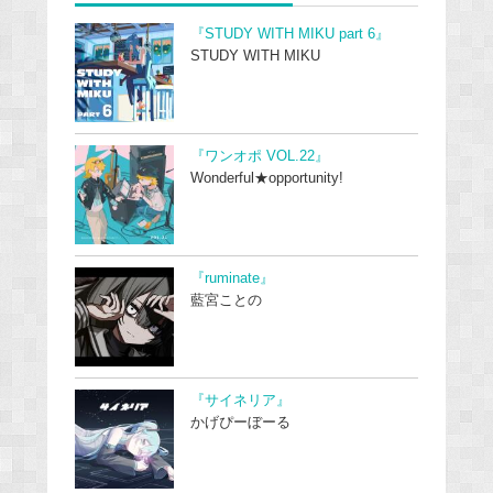
『STUDY WITH MIKU part 6』
STUDY WITH MIKU
『ワンオポ VOL.22』
Wonderful★opportunity!
『ruminate』
藍宮ことの
『サイネリア』
かげぴーぼーる