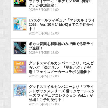
ッドライナーに「ポケモン feat. 初音ミ
ク」が参加決定！
2026年8月06日 14:00
1/7スケールフィギュア「マジカルミライ
2026」Ver. 10月14日(水)までご予約受付
中！
2026年8月06日 12:00
ボカロ音楽を和楽器のみで奏でる新ライ
ブ企画！
2026年8月05日 18:00
グッドスマイルカンパニーより、ねんど
ろいど 「亞北ネル」「弱音ハク」が登
場！フェイスメーカーコラボも開催中！
2026年8月05日 12:00
グッドスマイルカンパニーより「ブライ
ンドボックスシリーズ 雪ミクオールスタ
ーズ フィギュアコレクション Vol.1」が
登場！ご予約受付中！
2026年8月04日 12:00