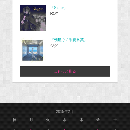
『Sister』
ROY
『朝凪ぐ / 朱夏氷菓』
ジグ
...もっと見る
2015年2月
日
月
火
水
木
金
土