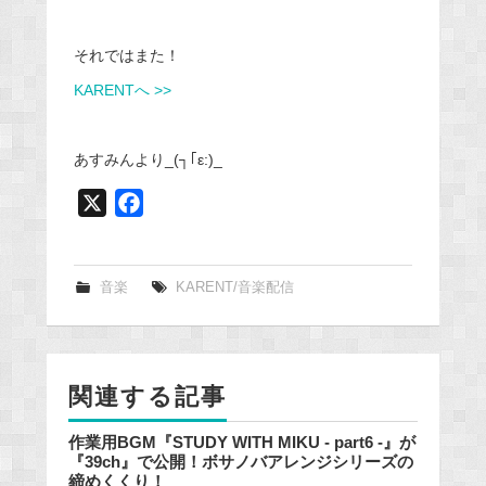
それではまた！
KARENTへ >>
あすみんより_(┐｢ε:)_
X
F
a
c
e
音楽
KARENT/音楽配信
b
o
o
関連する記事
k
作業用BGM『STUDY WITH MIKU - part6 -』が
『39ch』で公開！ボサノバアレンジシリーズの
締めくくり！