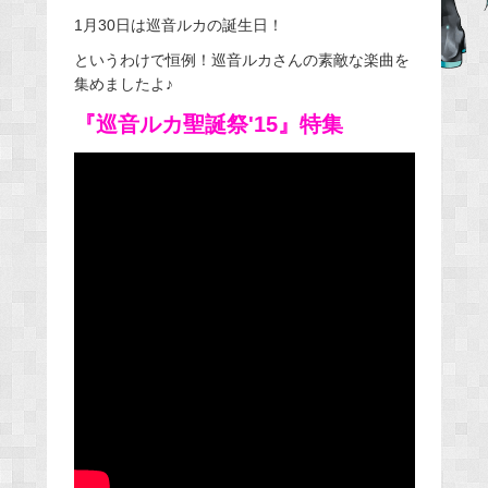
e
1月30日は巡音ルカの誕生日！
b
というわけで恒例！巡音ルカさんの素敵な楽曲を
o
集めましたよ♪
o
『巡音ルカ聖誕祭'15』特集
k