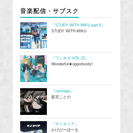
音楽配信・サブスク
『STUDY WITH MIKU part 6』
STUDY WITH MIKU
『ワンオポ VOL.22』
Wonderful★opportunity!
『ruminate』
藍宮ことの
『サイネリア』
かげぴーぼーる