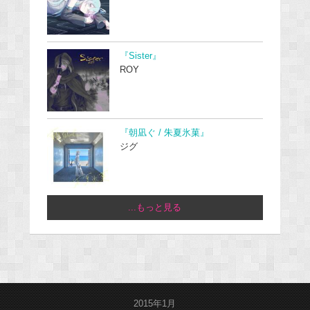
『Sister』
ROY
『朝凪ぐ / 朱夏氷菓』
ジグ
...もっと見る
2015年1月