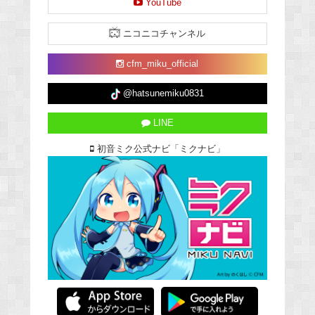
YouTube
ニコニコチャンネル
cfm_miku_official
@hatsunemiku0831
LINE
初音ミク公式ナビ「ミクナビ」