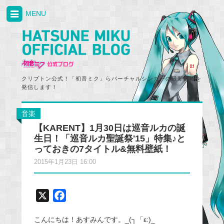
MENU
クリプトン公式！「初音ミク」らバーチャルシンガーの最新情報を
発信します！
音楽
【KARENT】1月30日は巡音ルカの誕
生日！「巡音ルカ聖誕祭'15」特集♪と
っておきの7タイトル&無料壁紙！
2015年1月23日 16:00
X
F
a
こんにちは！あすみんです。_(┐「ε:)_
c