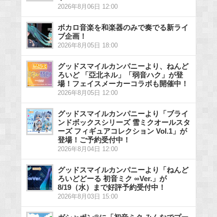
2026年8月06日 12:00
ボカロ音楽を和楽器のみで奏でる新ライ
ブ企画！
2026年8月05日 18:00
グッドスマイルカンパニーより、ねんど
ろいど 「亞北ネル」「弱音ハク」が登
場！フェイスメーカーコラボも開催中！
2026年8月05日 12:00
グッドスマイルカンパニーより「ブライ
ンドボックスシリーズ 雪ミクオールスタ
ーズ フィギュアコレクション Vol.1」が
登場！ご予約受付中！
2026年8月04日 12:00
グッドスマイルカンパニーより「ねんど
ろいどどーる 初音ミク ∞Ver.」が
8/19（水）まで好評予約受付中！
2026年8月03日 15:00