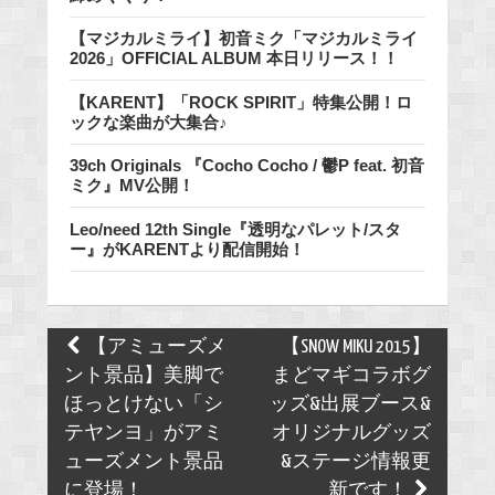
【マジカルミライ】初音ミク「マジカルミライ
2026」OFFICIAL ALBUM 本日リリース！！
【KARENT】「ROCK SPIRIT」特集公開！ロ
ックな楽曲が大集合♪
39ch Originals 『Cocho Cocho / 鬱P feat. 初音
ミク』MV公開！
Leo/need 12th Single『透明なパレット/スタ
ー』がKARENTより配信開始！
Post
【アミューズメ
【SNOW MIKU 2015】
navigation
ント景品】美脚で
まどマギコラボグ
ほっとけない「シ
ッズ&出展ブース&
テヤンヨ」がアミ
オリジナルグッズ
ューズメント景品
&ステージ情報更
に登場！
新です！