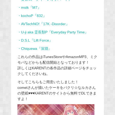
・mstk『M7』
・kochoP『832』
・AVTechNO!『17K -Disorder』
・U-ji aka 霊長類P『Everyday Party Time』
・D.S.L『Lift Force』
・Chiquewa『深淵』
これらの作品はiTunesStoreやAmazonMP3、ミク
モバなどからも配信開始となっております！
詳しくはKARENTの各作品の詳細ページをチェッ
クしてくださいね。
そしてこちらもご用意いたしました！
cometさんが描いたケーキをパクリ☆なルカさん
の壁紙♥♥♥KARENTのサイトから無料でDLできま
すよ！