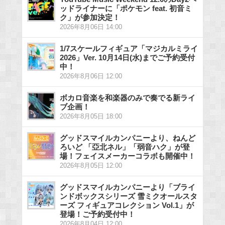
ッドライナーに「ポケモン feat. 初音ミ
ク」が参加決定！
2026年8月06日 14:00
1/7スケールフィギュア「マジカルミライ
2026」Ver. 10月14日(水)までご予約受付
中！
2026年8月06日 12:00
ボカロ音楽を和楽器のみで奏でる新ライ
ブ企画！
2026年8月05日 18:00
グッドスマイルカンパニーより、ねんど
ろいど 「亞北ネル」「弱音ハク」が登
場！フェイスメーカーコラボも開催中！
2026年8月05日 12:00
グッドスマイルカンパニーより「ブライ
ンドボックスシリーズ 雪ミクオールスタ
ーズ フィギュアコレクション Vol.1」が
登場！ご予約受付中！
2026年8月04日 12:00