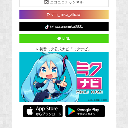
ニコニコチャンネル
cfm_miku_official
@hatsunemiku0831
LINE
初音ミク公式ナビ「ミクナビ」