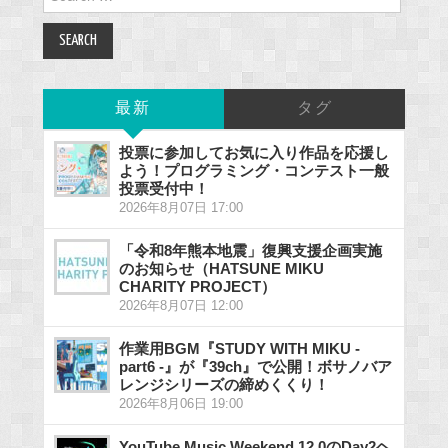
for:
最新
タグ
投票に参加してお気に入り作品を応援し
よう！プログラミング・コンテスト一般
投票受付中！
2026年8月07日 17:00
「令和8年熊本地震」復興支援企画実施
のお知らせ（HATSUNE MIKU
CHARITY PROJECT）
2026年8月07日 12:00
作業用BGM『STUDY WITH MIKU -
part6 -』が『39ch』で公開！ボサノバア
レンジシリーズの締めくくり！
2026年8月06日 19:00
YouTube Music Weekend 12.0のDay2ヘ