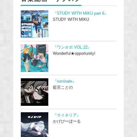
『STUDY WITH MIKU part 6』
STUDY WITH MIKU
『ワンオポ VOL.22』
Wonderful★opportunity!
『ruminate』
藍宮ことの
『サイネリア』
かげぴーぼーる