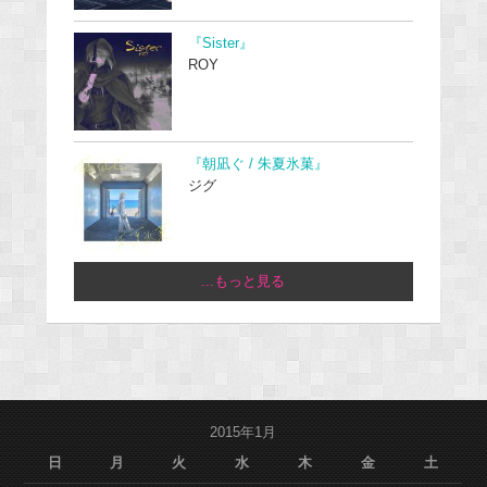
『Sister』
ROY
『朝凪ぐ / 朱夏氷菓』
ジグ
...もっと見る
2015年1月
日
月
火
水
木
金
土