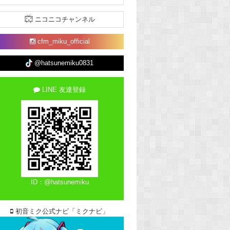
ニコニコチャンネル
cfm_miku_official
@hatsunemiku0831
LINE 友達登録
ID：@hatsunemiku
初音ミク公式ナビ「ミクナビ」