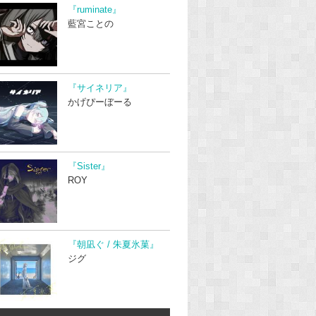
『ruminate』
藍宮ことの
『サイネリア』
かげぴーぼーる
『Sister』
ROY
『朝凪ぐ / 朱夏氷菓』
ジグ