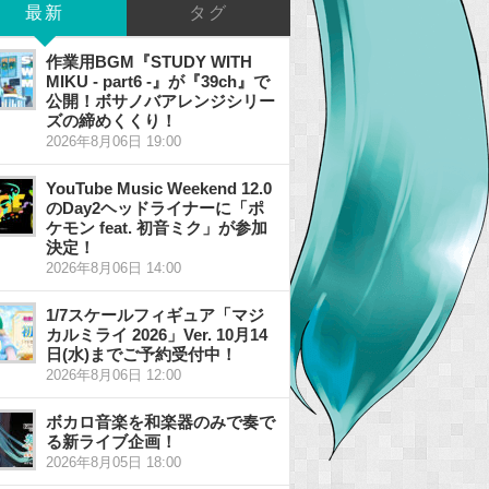
最新
タグ
作業用BGM『STUDY WITH
MIKU - part6 -』が『39ch』で
公開！ボサノバアレンジシリー
ズの締めくくり！
2026年8月06日 19:00
YouTube Music Weekend 12.0
のDay2ヘッドライナーに「ポ
ケモン feat. 初音ミク」が参加
決定！
2026年8月06日 14:00
1/7スケールフィギュア「マジ
カルミライ 2026」Ver. 10月14
日(水)までご予約受付中！
2026年8月06日 12:00
ボカロ音楽を和楽器のみで奏で
る新ライブ企画！
2026年8月05日 18:00