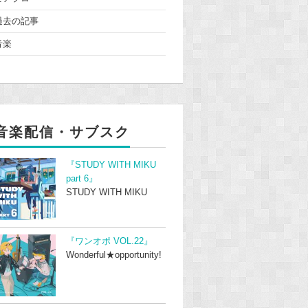
過去の記事
音楽
音楽配信・サブスク
『STUDY WITH MIKU
part 6』
STUDY WITH MIKU
『ワンオポ VOL.22』
Wonderful★opportunity!