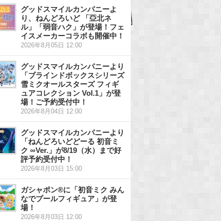
グッドスマイルカンパニーよ
り、ねんどろいど 「亞北ネ
ル」「弱音ハク」が登場！フェ
イスメーカーコラボも開催中！
2026年8月05日 12:00
グッドスマイルカンパニーより
「ブラインドボックスシリーズ
雪ミクオールスターズ フィギ
ュアコレクション Vol.1」が登
場！ご予約受付中！
2026年8月04日 12:00
グッドスマイルカンパニーより
「ねんどろいどどーる 初音ミ
ク ∞Ver.」が8/19（水）まで好
評予約受付中！
2026年8月03日 15:00
ガシャポン®に「初音ミク みん
なでプールフィギュア」が登
場！
2026年8月03日 12:00